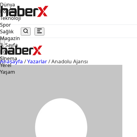
Dünya
Politika
Teknoloji
Spor
Sağlık
Magazin
3. Sayfa
Eğitim
Sinema
Anasayfa
/
Yazarlar
/
Anadolu Ajansı
Yerel
Yaşam