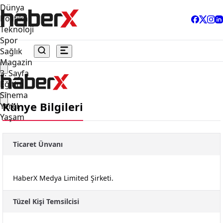
Dünya
Politika
Teknoloji
Spor
Sağlık
Magazin
3. Sayfa
Eğitim
Sinema
Künye Bilgileri
Yerel
Yaşam
Ticaret Ünvanı
HaberX Medya Limited Şirketi.
Tüzel Kişi Temsilcisi