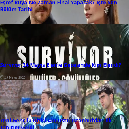
Eşref Rüya Ne Zaman Final Yapacak? İşte Son
Bölüm Tarihi
25 Mayıs 2026
Survivor 24 Mayıs Eleme Gecesinde Kim Elendi?
25 Mayıs 2026
Yeni Gençlik Dizisi Altı Üstü İstanbul’dan İlk
Tanıtım Geldi