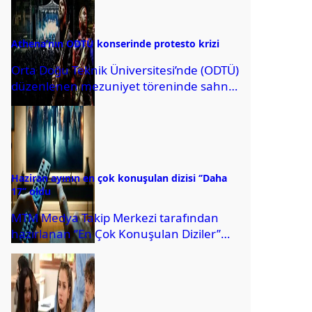
Athena’nın ODTÜ konserinde protesto krizi
Orta Doğu Teknik Üniversitesi’nde (ODTÜ)
düzenlenen mezuniyet töreninde sahne
alan müzik grubu Athena, rektörle
çektirdiği fotoğraflar sebebiyle
öğrencilerin...
Haziran ayının en çok konuşulan dizisi ‘’Daha
17’’ oldu
MTM Medya Takip Merkezi tarafından
hazırlanan ‘’En Çok Konuşulan Diziler’’
araştırmasının Haziran ayı sonuçları belli
oldu. Buna göre,...