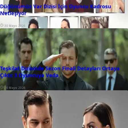
Düğünümüz Var Dizisi İçin Oyuncu Kadrosu
Netleşiyor
30 Mayıs 2026
Teşkilat Dizisinde Sezon Finali Detayları Ortaya
Çıktı: 3 Oyuncuya Veda
26 Mayıs 2026