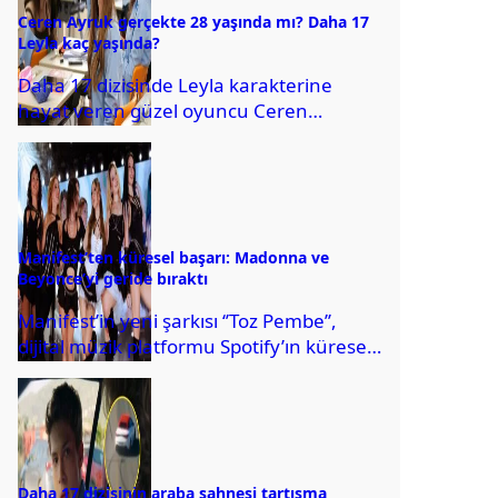
Ceren Ayruk gerçekte 28 yaşında mı? Daha 17
Leyla kaç yaşında?
Daha 17 dizisinde Leyla karakterine
hayat veren güzel oyuncu Ceren
Ayruk’un 23 yaşında olduğu sanılıyordu.
Ancak sosyal medyada...
Manifest’ten küresel başarı: Madonna ve
Beyonce’yi geride bıraktı
Manifest’in yeni şarkısı ‘’Toz Pembe’’,
dijital müzik platformu Spotify’ın küresel
sıralamasında zirveye yerleşerek
haftanın en fazla dinlenen şarkısı...
Daha 17 dizisinin araba sahnesi tartışma