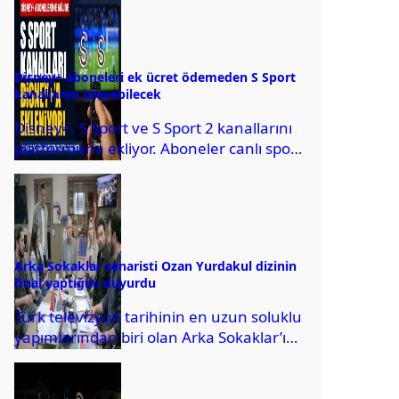
açıkladı.
Disney+ aboneleri ek ücret ödemeden S Sport
kanallarını izleyebilecek
Disney+, S Sport ve S Sport 2 kanallarını
platformuna ekliyor. Aboneler canlı spor
yayınlarını ek ücret ödemeden
izleyebilecek.
Arka Sokaklar senaristi Ozan Yurdakul dizinin
final yaptığını duyurdu
Türk televizyon tarihinin en uzun soluklu
yapımlarından biri olan Arka Sokaklar’ın
senaristi Ozan Yurdakul, 20 sezon
boyunca ekranlarda...