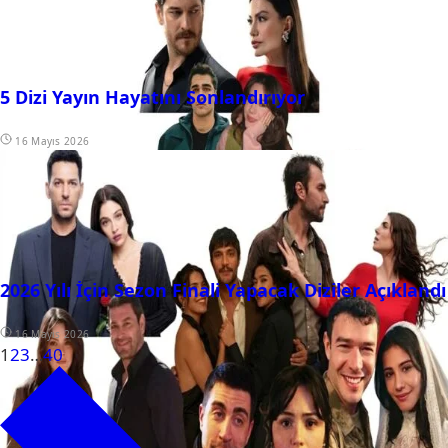
5 Dizi Yayın Hayatını Sonlandırıyor
16 Mayıs 2026
2026 Yılı İçin Sezon Finali Yapacak Diziler Açıklandı
16 Mayıs 2026
1
2
3
…
40