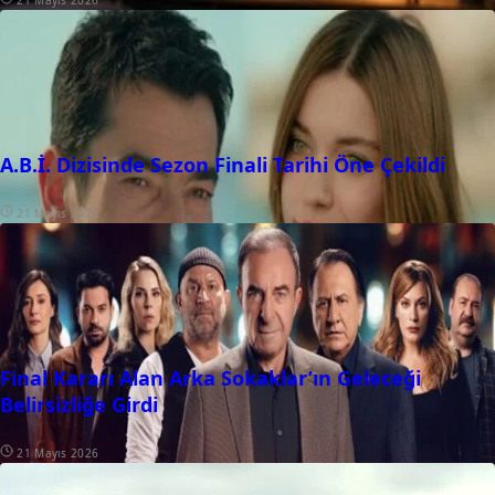
21 Mayıs 2026
A.B.İ. Dizisinde Sezon Finali Tarihi Öne Çekildi
21 Mayıs 2026
Final Kararı Alan Arka Sokaklar’ın Geleceği
Belirsizliğe Girdi
21 Mayıs 2026