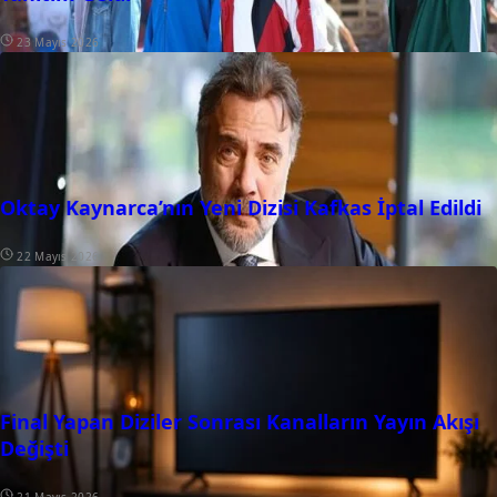
23 Mayıs 2026
Oktay Kaynarca’nın Yeni Dizisi Kafkas İptal Edildi
22 Mayıs 2026
Final Yapan Diziler Sonrası Kanalların Yayın Akışı
Değişti