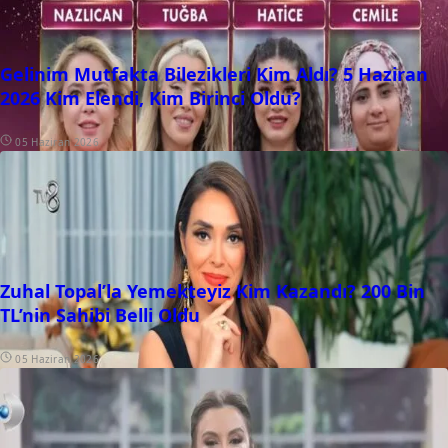
Gelinim Mutfakta Bilezikleri Kim Aldı? 5 Haziran
2026 Kim Elendi, Kim Birinci Oldu?
05 Haziran 2026
Zuhal Topal’la Yemekteyiz Kim Kazandı? 200 Bin
TL’nin Sahibi Belli Oldu
05 Haziran 2026