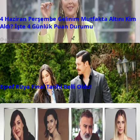
4 Haziran Perşembe Gelinim Mutfakta Altını Kim
Aldı? İşte 4 Günlük Puan Durumu
04 Haziran 2026
Eşref Rüya Final Tarihi Belli Oldu!
03 Haziran 2026