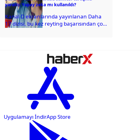
yarattı: Yapay zeka mı kullanıldı?
Kanal D ekranlarında yayınlanan Daha
17 dizisi, bu kez reyting başarısından çok
teknik bir hatayla gündeme geldi.
Dizinin...
Uygulamayı İndir
App Store