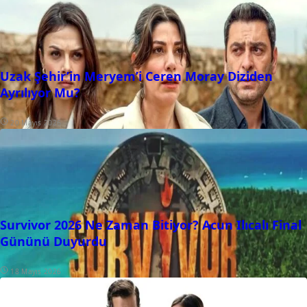
Uzak Şehir’in Meryem’i Ceren Moray Diziden
Ayrılıyor Mu?
20 Mayıs 2026
Survivor 2026 Ne Zaman Bitiyor? Acun Ilıcalı Final
Gününü Duyurdu
18 Mayıs 2026