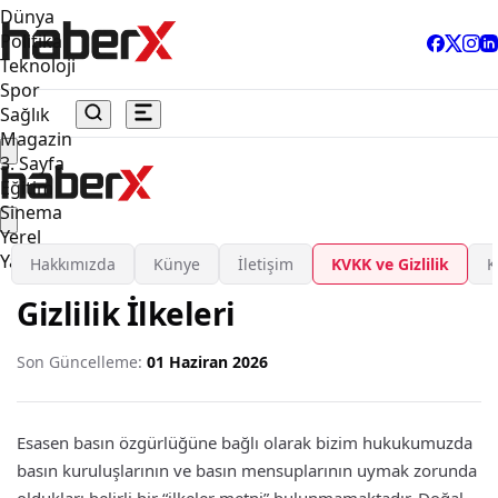
Dünya
Politika
Teknoloji
Spor
Sağlık
Magazin
3. Sayfa
Eğitim
Sinema
Yerel
Yaşam
Hakkımızda
Künye
İletişim
KVKK ve Gizlilik
K
Gizlilik İlkeleri
Son Güncelleme:
01 Haziran 2026
Esasen basın özgürlüğüne bağlı olarak bizim hukukumuzda
basın kuruluşlarının ve basın mensuplarının uymak zorunda