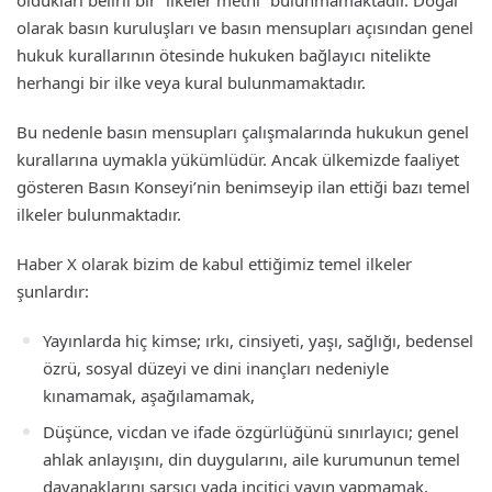
oldukları belirli bir “ilkeler metni” bulunmamaktadır. Doğal
olarak basın kuruluşları ve basın mensupları açısından genel
hukuk kurallarının ötesinde hukuken bağlayıcı nitelikte
herhangi bir ilke veya kural bulunmamaktadır.
Bu nedenle basın mensupları çalışmalarında hukukun genel
kurallarına uymakla yükümlüdür. Ancak ülkemizde faaliyet
gösteren Basın Konseyi’nin benimseyip ilan ettiği bazı temel
ilkeler bulunmaktadır.
Haber X olarak bizim de kabul ettiğimiz temel ilkeler
şunlardır:
Yayınlarda hiç kimse; ırkı, cinsiyeti, yaşı, sağlığı, bedensel
özrü, sosyal düzeyi ve dini inançları nedeniyle
kınamamak, aşağılamamak,
Düşünce, vicdan ve ifade özgürlüğünü sınırlayıcı; genel
ahlak anlayışını, din duygularını, aile kurumunun temel
dayanaklarını sarsıcı yada incitici yayın yapmamak,