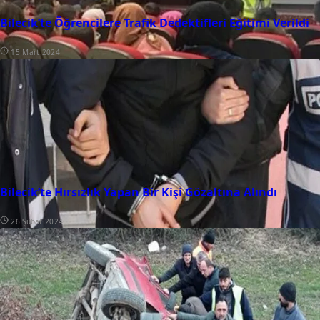
Bilecik’te Öğrencilere Trafik Dedektifleri Eğitimi Verildi
15 Mart 2024
Bilecik’te Hırsızlık Yapan Bir Kişi Gözaltına Alındı
26 Şubat 2024