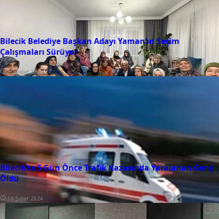
Bilecik Belediye Başkan Adayı Yaman’ın Seçim
Çalışmaları Sürüyor
20 Şubat 2024
Bilecik’te 5 Gün Önce Trafik Kazasında Yaralanan Genç
Öldü
19 Şubat 2024