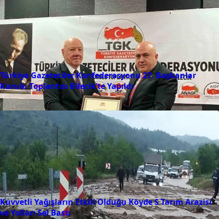
Türkiye Gazeteciler Konfederasyonu 27. Başkanlar
Kurulu Toplantısı Bilecik’te Yapıldı
17 Şubat 2024
Kuvvetli Yağışların Etkili Olduğu Köyde S Tarım Arazisi
ve Yolları Sel Bastı