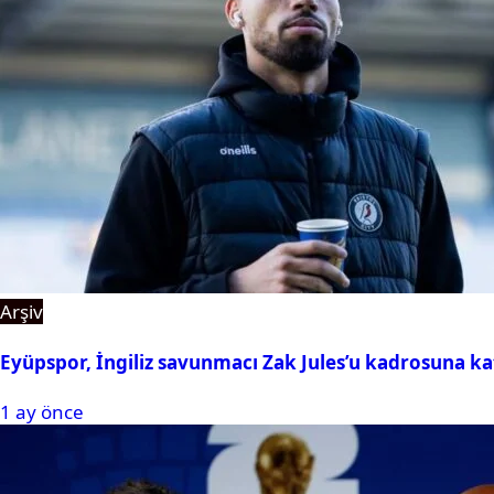
Arşiv
Eyüpspor, İngiliz savunmacı Zak Jules’u kadrosuna ka
1 ay önce