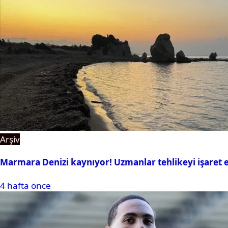
Arşiv
Marmara Denizi kaynıyor! Uzmanlar tehlikeyi işaret e
4 hafta önce