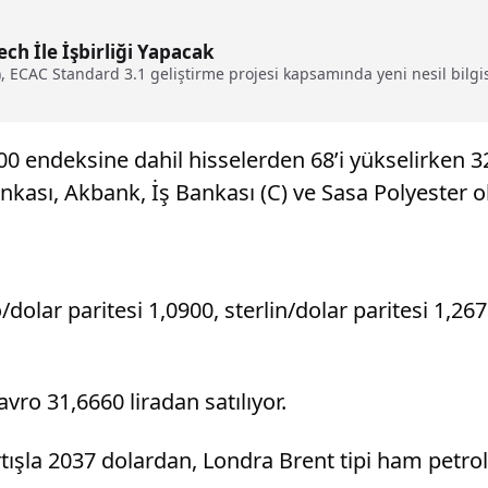
h İle İşbirliği Yapacak
 ECAC Standard 3.1 geliştirme projesi kapsamında yeni nesil bilgisa
0 endeksine dahil hisselerden 68’i yükselirken 32
ankası, Akbank, İş Bankası (C) ve Sasa Polyester o
o/dolar paritesi 1,0900, sterlin/dolar paritesi 1,2
vro 31,6660 liradan satılıyor.
tışla 2037 dolardan, Londra Brent tipi ham petrolü