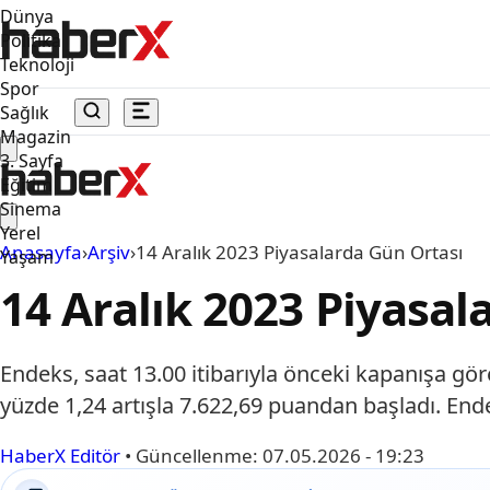
Dünya
Politika
Teknoloji
Spor
Sağlık
Magazin
3. Sayfa
Eğitim
Sinema
Yerel
Anasayfa
›
Arşiv
›
14 Aralık 2023 Piyasalarda Gün Ortası
Yaşam
14 Aralık 2023 Piyasal
Endeks, saat 13.00 itibarıyla önceki kapanışa g
yüzde 1,24 artışla 7.622,69 puandan başladı. End
HaberX Editör
•
Güncellenme:
07.05.2026 - 19:23