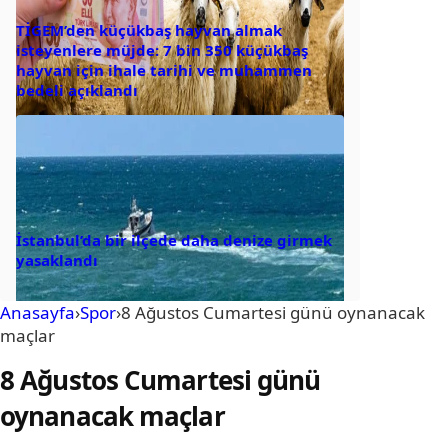
TİGEM’den küçükbaş hayvan almak
isteyenlere müjde: 7 bin 350 küçükbaş
hayvan için ihale tarihi ve muhammen
bedeli açıklandı
İstanbul’da bir ilçede daha denize girmek
yasaklandı
Anasayfa
›
Spor
›
8 Ağustos Cumartesi günü oynanacak
maçlar
8 Ağustos Cumartesi günü
oynanacak maçlar