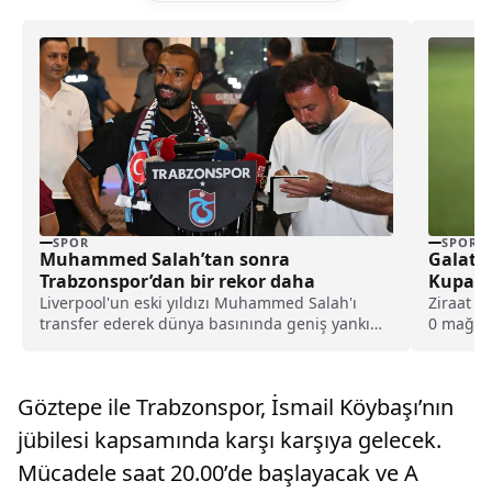
SPOR
SPOR
Muhammed Salah’tan sonra
Galatas
Trabzonspor’dan bir rekor daha
Kupa E
Liverpool'un eski yıldızı Muhammed Salah'ı
Ziraat T
transfer ederek dünya basınında geniş yankı
0 mağlup
uyandıran Trabzonspor, yeni sezon kombine
müzesine
satışlarında 18 bine ulaşarak tarihinin en
yüksek kombine satış rekorunu kırdığını
Göztepe ile Trabzonspor, İsmail Köybaşı’nın
açıkladı.
jübilesi kapsamında karşı karşıya gelecek.
Mücadele saat 20.00’de başlayacak ve A