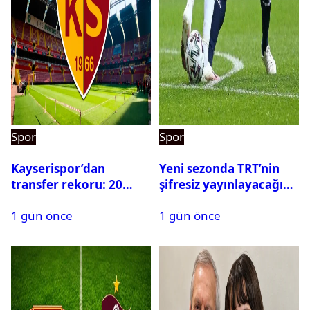
Spor
Spor
Kayserispor’dan
Yeni sezonda TRT’nin
transfer rekoru: 20
şifresiz yayınlayacağı
saatte 15 transfer
maçlar belli oldu
1 gün önce
1 gün önce