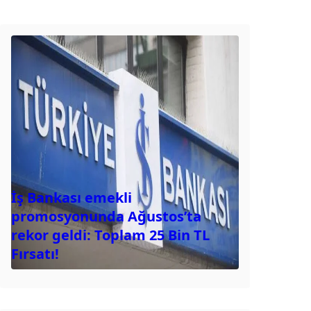
İş Bankası emekli
promosyonunda Ağustos’ta
rekor geldi: Toplam 25 Bin TL
Fırsatı!