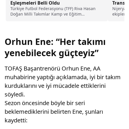
Eşleşmeleri Belli Oldu
Transf
Türkiye Futbol Federasyonu (TFF) Riva Hasan
Nijeryal
Doğan Milli Takımlar Kamp ve Eğitim
ekipleri
Tesisleri'nde yapılan...
anlaşmay
Orhun Ene: “Her takımı
yenebilecek güçteyiz”
TOFAŞ Başantrenörü Orhun Ene, AA
muhabirine yaptığı açıklamada, iyi bir takım
kurduklarını ve iyi mücadele ettiklerini
söyledi.
Sezon öncesinde böyle bir seri
beklemediklerini belirten Ene, şunları
kaydetti: