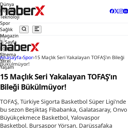
Dünya
Politika
Teknoloji
Spor
Sağlık
Magazin
3. Sayfa
Eğitim
Sinema
Anasayfa
›
Spor
›
15 Maçlık Seri Yakalayan TOFAŞ’ın Bileği
Yerel
Bükülmüyor!
Yaşam
15 Maçlık Seri Yakalayan TOFAŞ’ın
Bileği Bükülmüyor!
TOFAŞ, Türkiye Sigorta Basketbol Süper Ligi'nde
bu sezon Beşiktaş Fibabanka, Galatasaray, Onvo
Büyükçekmece Basketbol, Yalovaspor
Basketbol, Bursaspor Yörsan, Darüşşafaka