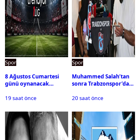
Spor
Spor
8 Ağustos Cumartesi
Muhammed Salah’tan
günü oynanacak
sonra Trabzonspor’dan
maçlar
bir rekor daha
19 saat önce
20 saat önce