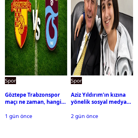
Spor
Spor
Göztepe Trabzonspor
Aziz Yıldırım’ın kızına
maçı ne zaman, hangi
yönelik sosyal medya
kanalda? Salah
paylaşımı yapan şüpheli
1 gün önce
2 gün önce
oynayacak mı?
hakkında karar çıktı