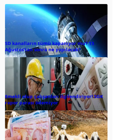
SD kanalların tümü kapanıyor mu? 15
Ağustos’tan sonra ne yapılacak?
Emekli olup çalışanları ilgilendiriyor! SGK
rapor parası ödemiyor