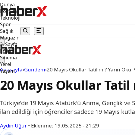
Dünya
Politika
Teknoloji
Spor
Sağlık
Magazin
3. Sayfa
Eğitim
Sinema
Yerel
Anasayfa
›
Gündem
›
20 Mayıs Okullar Tatil mi? Yarın Okul
Yaşam
20 Mayıs Okullar Tatil
Türkiye’de 19 Mayıs Atatürk’ü Anma, Gençlik ve 
ilan edildiği için öğrenciler sadece 19 Mayıs k
Aydın Uğur
•
Eklenme:
19.05.2025 - 21:29