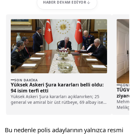
HABER DEVAM EDIYOR
SON DAKIKA
Yüksek Askeri Şura kararları belli oldu:
GÜNDE
TÜGVA 
94 isim terfi etti
ziyaret
Yüksek Askeri Şura kararları açıklanırken; 25
Mehmet U
general ve amiral bir üst rütbeye, 69 albay ise
Melikgaz
general ve amiralliğe yükseltildi. Böylece,
Palancıoğ
ordudaki 94 isim terfi almış oldu.
Bu nedenle polis adaylarının yalnızca resmi