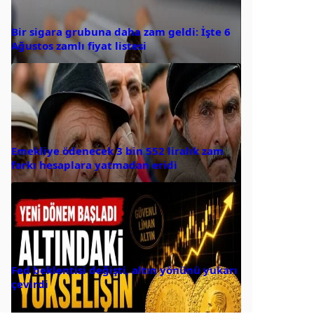
Bir sigara grubuna daha zam geldi: İşte 6
Ağustos zamlı fiyat listesi
Emekliye ödenecek 3 bin 552 liralık zam
farkı hesaplara yatmadan eridi
Fed beklentisi değişti, altın yönünü yukarı
çevirdi