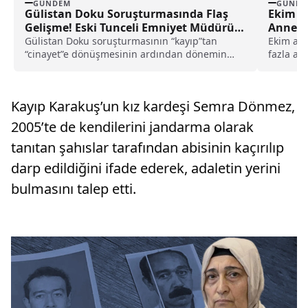
GÜNDEM
GÜNDE
Gülistan Doku Soruşturmasında Flaş
Ekim A
Gelişme! Eski Tunceli Emniyet Müdürü
Anneler
İfadeye Çağrıldı!
Gülistan Doku soruşturmasının “kayıp”tan
Ekim ayı
“cinayet”e dönüşmesinin ardından dönemin
fazla an
Tunceli Emniyet Müdürü Yılmaz Delen ifadeye...
olarak ya
Kayıp Karakuş’un kız kardeşi Semra Dönmez,
2005’te de kendilerini jandarma olarak
tanıtan şahıslar tarafından abisinin kaçırılıp
darp edildiğini ifade ederek, adaletin yerini
bulmasını talep etti.