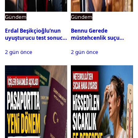
Gündem
Gündem
Erdal Beşikçioğlu’nun
Bennu Gerede
uyuşturucu test sonucu
müstehcenlik suçu
belli oldu
kapsamında gözaltına
2 gün önce
2 gün önce
alındı