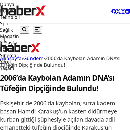
Dünya
Politika
Teknoloji
Spor
Sağlık
Magazin
3. Sayfa
Eğitim
Sinema
Anasayfa
›
Gündem
›
2006’da Kaybolan Adamın DNA’sı
Yerel
Tüfeğin Dipçiğinde Bulundu!
Yaşam
2006’da Kaybolan Adamın DNA’sı
Tüfeğin Dipçiğinde Bulundu!
Eskişehir'de 2006'da kaybolan, sırra kadem
basan Hamdi Karakuş'un kasten öldürmeye
kurban gittiği şüphesiyle açılan davada adli
emanetteki tüfeğin dipçiğinde Karakuş'un