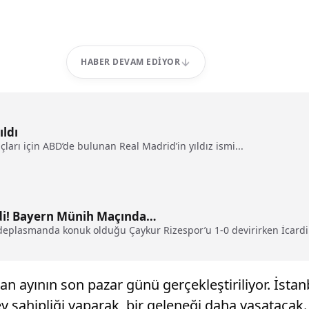
HABER DEVAM EDIYOR
ldı
rı için ABD’de bulunan Real Madrid’in yıldız ismi...
ldi! Bayern Münih Maçında…
 deplasmanda konuk olduğu Çaykur Rizespor’u 1-0 devirirken İcardi 
an ayının son pazar günü gerçekleştiriliyor. İstan
 sahipliği yaparak, bir geleneği daha yaşatacak. 