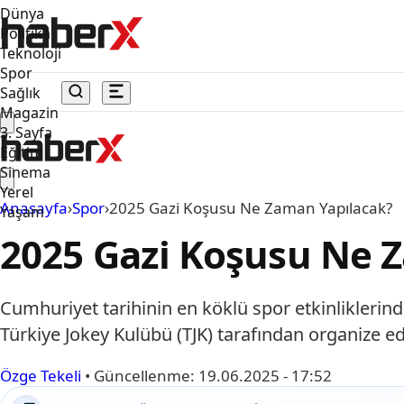
Dünya
Politika
Teknoloji
Spor
Sağlık
Magazin
3. Sayfa
Eğitim
Sinema
Yerel
Anasayfa
›
Spor
›
2025 Gazi Koşusu Ne Zaman Yapılacak?
Yaşam
2025 Gazi Koşusu Ne 
Cumhuriyet tarihinin en köklü spor etkinliklerin
Türkiye Jokey Kulübü (TJK) tarafından organize e
Özge Tekeli
•
Güncellenme:
19.06.2025 - 17:52