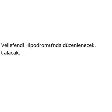
bul Veliefendi Hipodromu’nda düzenlenecek.
t alacak.