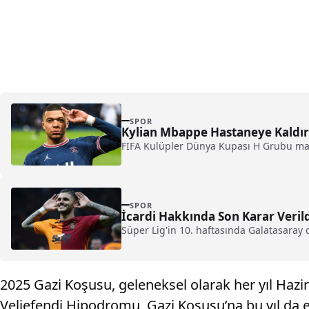
SPOR
Kylian Mbappe Hastaneye Kaldırı
FIFA Kulüpler Dünya Kupası H Grubu maçla
SPOR
İcardi Hakkında Son Karar Veri
Süper Lig'in 10. haftasında Galatasaray
2025 Gazi Koşusu, geleneksel olarak her yıl Hazir
Veliefendi Hipodromu, Gazi Koşusu’na bu yıl da ev