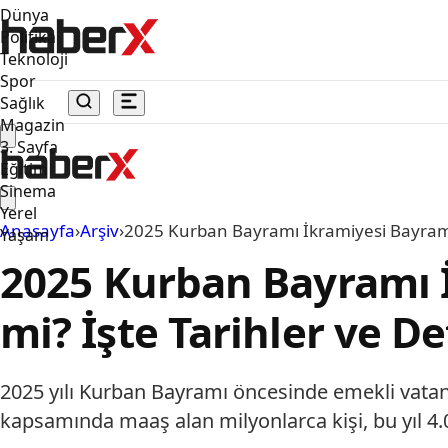
Dünya
Politika
Teknoloji
Spor
Sağlık
Magazin
3. Sayfa
Eğitim
Sinema
Yerel
Anasayfa
›
Arşiv
›
2025 Kurban Bayramı İkramiyesi Bayramd
Yaşam
2025 Kurban Bayramı
mi? İşte Tarihler ve De
2025 yılı Kurban Bayramı öncesinde emekli vata
kapsamında maaş alan milyonlarca kişi, bu yıl 4