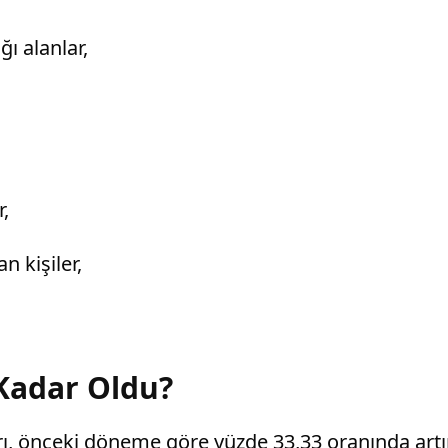
ğı alanlar,
r,
n kişiler,
Kadar Oldu?
arı, önceki döneme göre yüzde 33,33 oranında artır