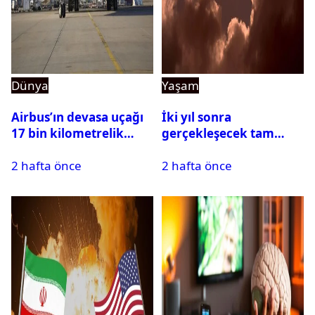
Dünya
Yaşam
Airbus’ın devasa uçağı
İki yıl sonra
17 bin kilometrelik
gerçekleşecek tam
uçuşu yere inmeden
Güneş tutulması için
2 hafta önce
2 hafta önce
tamamladı
oteller şimdiden doldu