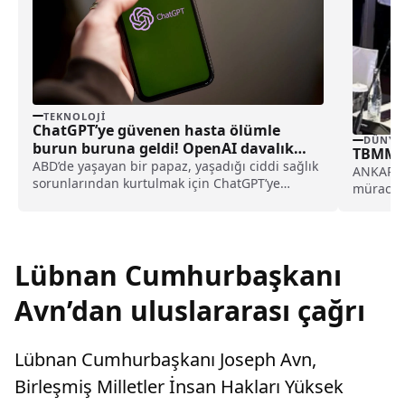
TEKNOLOJI
ChatGPT’ye güvenen hasta ölümle
DÜNYA
burun buruna geldi! OpenAI davalık
TBMM, 
oldu
ABD’de yaşayan bir papaz, yaşadığı ciddi sağlık
ANKARA (
sorunlarından kurtulmak için ChatGPT’ye
müracaat
başvurdu. Ancak yapay zeka aracının
Konseyin
yönlendirmeleri ile tedavisini geciktiren papaz,
OpenAI’ya ve şirketin CEO’su Sam Altman’a dava
açtı.
Lübnan Cumhurbaşkanı
Avn’dan uluslararası çağrı
Lübnan Cumhurbaşkanı Joseph Avn,
Birleşmiş Milletler İnsan Hakları Yüksek