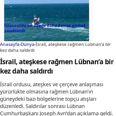
İstanbul’da bir ilçede daha denize girmek
yasaklandı
Anasayfa
›
Dünya
›
İsrail, ateşkese rağmen Lübnan’a bir
kez daha saldırdı
İsrail, ateşkese rağmen Lübnan’a bir
kez daha saldırdı
İsrail ordusu, ateşkes ve çerçeve anlaşması
yürürlükte olmasına rağmen Lübnan’ın
güneydeki bazı bölgelerine topçu atışları
düzenledi. Saldırılar sonrası Lübnan
Cumhurbaşkanı Joseph Avn’dan açıklama geldi.