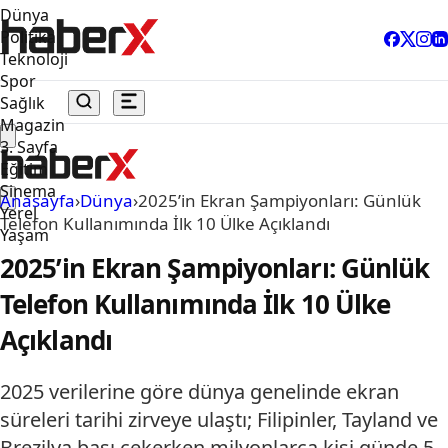
Dünya
Politika
Teknoloji
Spor
Sağlık
Magazin
3. Sayfa
Eğitim
Sinema
Anasayfa
›
Dünya
›
2025’in Ekran Şampiyonları: Günlük
Yerel
Telefon Kullanımında İlk 10 Ülke Açıklandı
Yaşam
2025’in Ekran Şampiyonları: Günlük
Telefon Kullanımında İlk 10 Ülke
Açıklandı
2025 verilerine göre dünya genelinde ekran
süreleri tarihi zirveye ulaştı; Filipinler, Tayland ve
Brezilya başı çekerken milyonlarca kişi günde 5