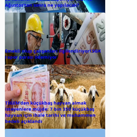
Ağustos’tan sonra ne yapılacak?
Emekli olup çalışanları ilgilendiriyor! SGK
rapor parası ödemiyor
TİGEM’den küçükbaş hayvan almak
isteyenlere müjde: 7 bin 350 küçükbaş
hayvan için ihale tarihi ve muhammen
bedeli açıklandı