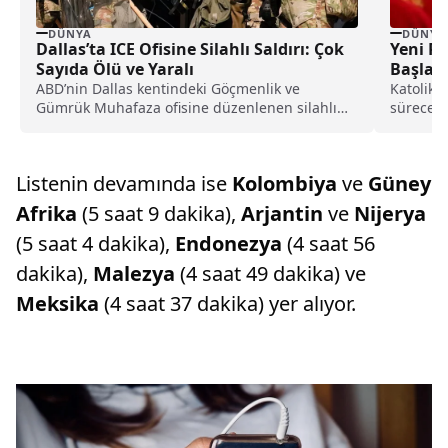
DÜNYA
DÜNYA
Dallas’ta ICE Ofisine Silahlı Saldırı: Çok
Yeni Pa
Sayıda Ölü ve Yaralı
Başlay
ABD’nin Dallas kentindeki Göçmenlik ve
Katolik d
Gümrük Muhafaza ofisine düzenlenen silahlı
sürece o
saldırıda ölü ve yaralılar olduğu açıklandı;
Kilisesi'
saldırganın kendi silahıyla hayatını kaybettiği
bildirildi.
Listenin devamında ise
Kolombiya
ve
Güney
Afrika
(5 saat 9 dakika),
Arjantin
ve
Nijerya
(5 saat 4 dakika),
Endonezya
(4 saat 56
dakika),
Malezya
(4 saat 49 dakika) ve
Meksika
(4 saat 37 dakika) yer alıyor.