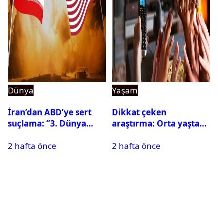
Dünya
Yaşam
İran’dan ABD’ye sert
Dikkat çeken
suçlama: ‘’3. Dünya
araştırma: Orta yaşta
Savaşı için ayrılan
fazla televizyon izlemek
2 hafta önce
2 hafta önce
silahları kullandılar’’
beyni küçültebilir