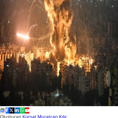
Oluşturan
Kürşat Muratcan Kılıç