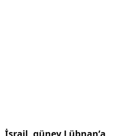
İsrail, güney Lübnan’a