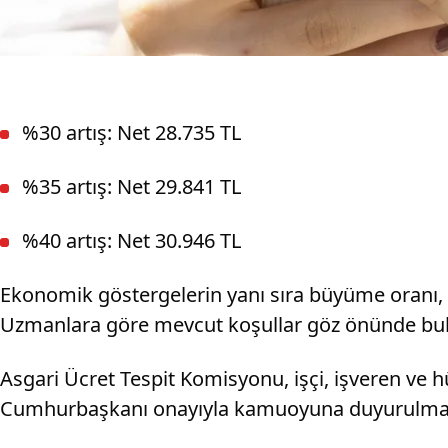
%30 artış: Net 28.735 TL
%35 artış: Net 29.841 TL
%40 artış: Net 30.946 TL
Ekonomik göstergelerin yanı sıra büyüme oranı, i
Uzmanlara göre mevcut koşullar göz önünde bulun
Asgari Ücret Tespit Komisyonu, işçi, işveren ve 
Cumhurbaşkanı onayıyla kamuoyuna duyurulması