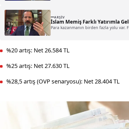
ARŞIV
İslam Memiş Farklı Yatırımla Ge
Para kazanmanın birden fazla yolu var. F
%20 artış: Net 26.584 TL
%25 artış: Net 27.630 TL
%28,5 artış (OVP senaryosu): Net 28.404 TL