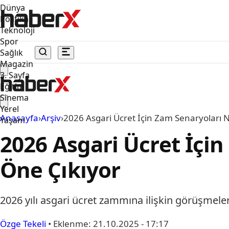
Dünya
Politika
Teknoloji
Spor
Sağlık
Magazin
3. Sayfa
Eğitim
Sinema
Yerel
Anasayfa
›
Arşiv
›
2026 Asgari Ücret İçin Zam Senaryoları 
Yaşam
2026 Asgari Ücret İçi
Öne Çıkıyor
2026 yılı asgari ücret zammına ilişkin görüşmele
Özge Tekeli
•
Eklenme:
21.10.2025 - 17:17