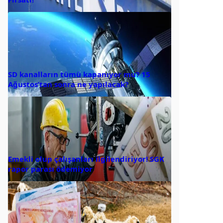
SD kanalların tümü kapanıyor mu? 15
Ağustos’tan sonra ne yapılacak?
Emekli olup çalışanları ilgilendiriyor! SGK
rapor parası ödemiyor