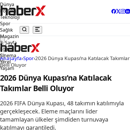
Dünya
Politika
Teknoloji
Spor
Sağlık
Magazin
3. Sayfa
Eğitim
Sinema
Anasayfa
›
Spor
›
2026 Dünya Kupası’na Katılacak Takımlar
Yerel
Belli Oluyor
Yaşam
2026 Dünya Kupası’na Katılacak
Takımlar Belli Oluyor
2026 FIFA Dünya Kupası, 48 takımın katılımıyla
gerçekleşecek. Eleme maçlarını lider
tamamlayan ülkeler şimdiden turnuvaya
katılmayı garantiledi.