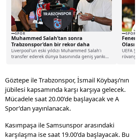
SPOR
SPOR
Muhammed Salah’tan sonra
Fenerb
Trabzonspor’dan bir rekor daha
Olası S
Liverpool'un eski yıldızı Muhammed Salah'ı
UEFA Şam
transfer ederek dünya basınında geniş yankı
rövanşın
uyandıran Trabzonspor, yeni sezon kombine
temsilcis
satışlarında 18 bine ulaşarak tarihinin en
yüksek kombine satış rekorunu kırdığını
Göztepe ile Trabzonspor, İsmail Köybaşı’nın
açıkladı.
jübilesi kapsamında karşı karşıya gelecek.
Mücadele saat 20.00’de başlayacak ve A
Spor’dan yayınlanacak.
Kasımpaşa ile Samsunspor arasındaki
karşılaşma ise saat 19.00’da başlayacak. Bu