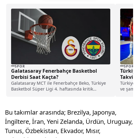
SPOR
SPOR
Galatasaray Fenerbahçe Basketbol
Türkiye
Derbisi Saat Kaçta?
Takvimi
Galatasaray MCT ile Fenerbahçe Beko, Türkiye
Türkiye’
Basketbol Süper Ligi 4. haftasında kritik
ve şampi
derbide karşı karşıya geliyor; maç saat 15.30’da
Olimpiyat
beIN Sports’tan canlı yayınlanacak.
Bu takımlar arasında; Brezilya, Japonya,
İngiltere, İran, Yeni Zelanda, Ürdün, Uruguay,
Tunus, Özbekistan, Ekvador, Mısır,