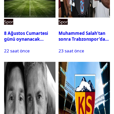
Spor
Spor
8 Ağustos Cumartesi
Muhammed Salah’tan
günü oynanacak
sonra Trabzonspor’dan
maçlar
bir rekor daha
22 saat önce
23 saat önce