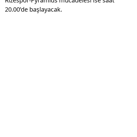
Rizespor-Pyramids mücadelesi ise saat
20.00’de başlayacak.