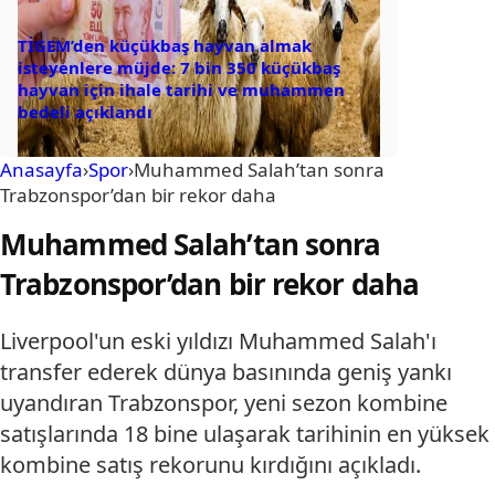
TİGEM’den küçükbaş hayvan almak
isteyenlere müjde: 7 bin 350 küçükbaş
hayvan için ihale tarihi ve muhammen
bedeli açıklandı
Anasayfa
›
Spor
›
Muhammed Salah’tan sonra
Trabzonspor’dan bir rekor daha
Muhammed Salah’tan sonra
Trabzonspor’dan bir rekor daha
Liverpool'un eski yıldızı Muhammed Salah'ı
transfer ederek dünya basınında geniş yankı
uyandıran Trabzonspor, yeni sezon kombine
satışlarında 18 bine ulaşarak tarihinin en yüksek
kombine satış rekorunu kırdığını açıkladı.