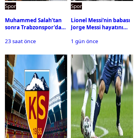
Spor
Spor
Muhammed Salah’tan
Lionel Messi’nin babası
sonra Trabzonspor’dan
Jorge Messi hayatını
bir rekor daha
kaybetti
23 saat önce
1 gün önce