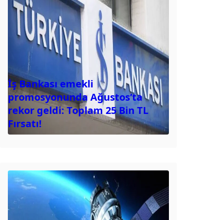
İş Bankası emekli
promosyonunda Ağustos’ta
rekor geldi: Toplam 25 Bin TL
Fırsatı!