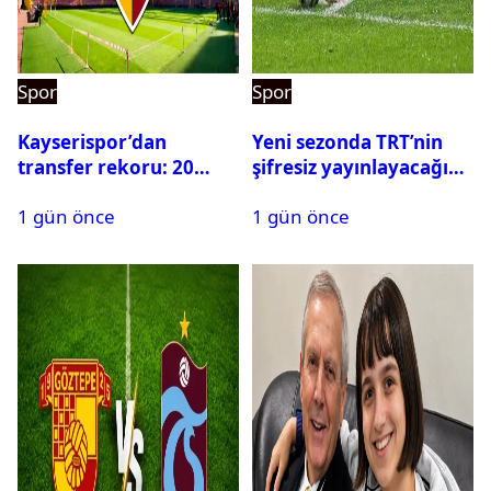
Spor
Spor
Kayserispor’dan
Yeni sezonda TRT’nin
transfer rekoru: 20
şifresiz yayınlayacağı
saatte 15 transfer
maçlar belli oldu
1 gün önce
1 gün önce