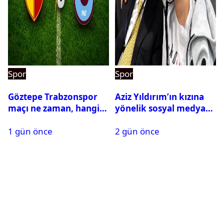
Spor
Spor
Göztepe Trabzonspor
Aziz Yıldırım’ın kızına
maçı ne zaman, hangi
yönelik sosyal medya
kanalda? Salah
paylaşımı yapan şüpheli
1 gün önce
2 gün önce
oynayacak mı?
hakkında karar çıktı