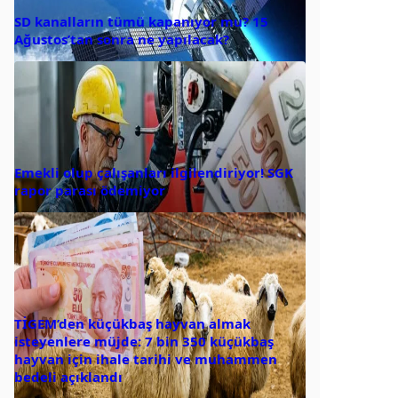
SD kanalların tümü kapanıyor mu? 15
Ağustos’tan sonra ne yapılacak?
Emekli olup çalışanları ilgilendiriyor! SGK
rapor parası ödemiyor
TİGEM’den küçükbaş hayvan almak
isteyenlere müjde: 7 bin 350 küçükbaş
hayvan için ihale tarihi ve muhammen
bedeli açıklandı