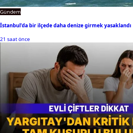
Gündem
İstanbul’da bir ilçede daha denize girmek yasaklandı
21 saat önce