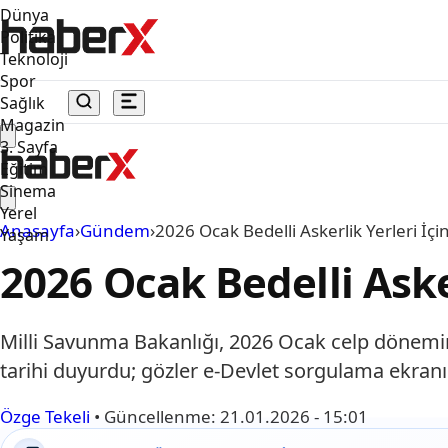
Dünya
Politika
Teknoloji
Spor
Sağlık
Magazin
3. Sayfa
Eğitim
Sinema
Yerel
Anasayfa
›
Gündem
›
2026 Ocak Bedelli Askerlik Yerleri İçin
Yaşam
2026 Ocak Bedelli Asker
Milli Savunma Bakanlığı, 2026 Ocak celp döneminde
tarihi duyurdu; gözler e-Devlet sorgulama ekranın
Özge Tekeli
•
Güncellenme:
21.01.2026 - 15:01