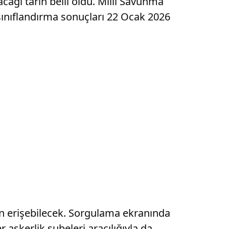
cağı tarih belli oldu. Milli Savunma
sınıflandırma sonuçları 22 Ocak 2026
den erişebilecek. Sorgulama ekranında
er askerlik şubeleri aracılığıyla da