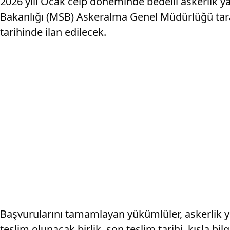
2026 yılı Ocak celp döneminde bedelli askerlik ya
Bakanlığı (MSB) Askeralma Genel Müdürlüğü taraf
tarihinde ilan edilecek.
Başvurularını tamamlayan yükümlüler, askerlik ye
teslim olunacak birlik, son teslim tarihi, kışla bilg