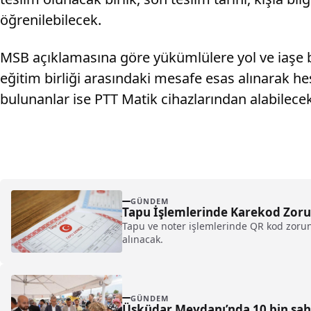
öğrenilebilecek.
MSB açıklamasına göre yükümlülere yol ve iaşe be
eğitim birliği arasındaki mesafe esas alınarak he
bulunanlar ise PTT Matik cihazlarından alabilecek
GÜNDEM
Tapu İşlemlerinde Karekod Zoru
Tapu ve noter işlemlerinde QR kod zorunl
alınacak.
GÜNDEM
Üsküdar Meydanı’nda 10 bin şah