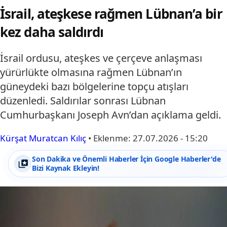
İsrail, ateşkese rağmen Lübnan’a bir
kez daha saldırdı
İsrail ordusu, ateşkes ve çerçeve anlaşması
yürürlükte olmasına rağmen Lübnan’ın
güneydeki bazı bölgelerine topçu atışları
düzenledi. Saldırılar sonrası Lübnan
Cumhurbaşkanı Joseph Avn’dan açıklama geldi.
Kürşat Muratcan Kılıç
•
Eklenme:
27.07.2026 - 15:20
Son Dakika ve Önemli Haberler İçin Google Haberler'de
Bizi Kaynak Ekleyin!