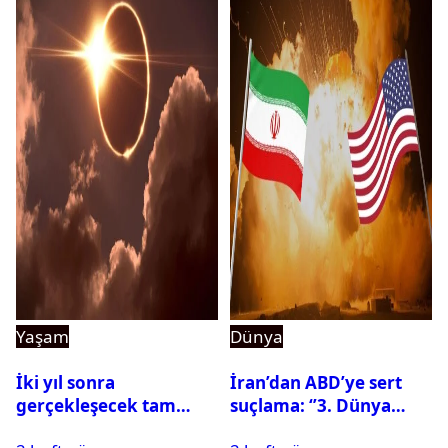
Yaşam
Dünya
İki yıl sonra
İran’dan ABD’ye sert
gerçekleşecek tam
suçlama: ‘’3. Dünya
Güneş tutulması için
Savaşı için ayrılan