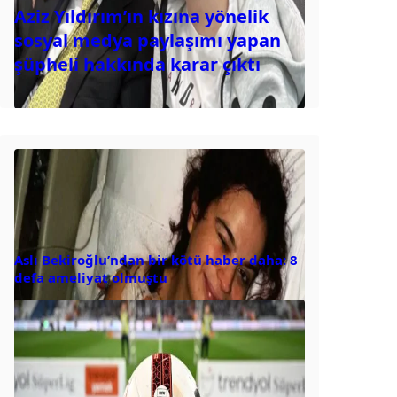
Aziz Yıldırım’ın kızına yönelik
sosyal medya paylaşımı yapan
şüpheli hakkında karar çıktı
Aslı Bekiroğlu’ndan bir kötü haber daha: 8
defa ameliyat olmuştu