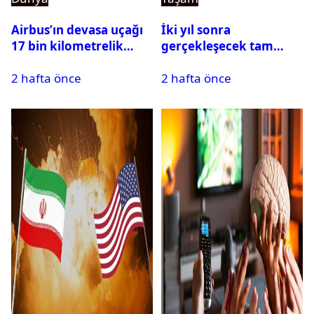
Airbus’ın devasa uçağı
İki yıl sonra
17 bin kilometrelik
gerçekleşecek tam
uçuşu yere inmeden
Güneş tutulması için
2 hafta önce
2 hafta önce
tamamladı
oteller şimdiden doldu