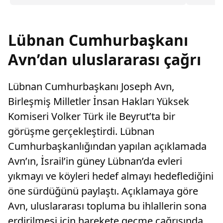
başvurdu. Ancak yapay zeka aracının
gündemd
yönlendirmeleri ile tedavisini geciktiren papaz,
OpenAI’ya ve şirketin CEO’su Sam Altman’a dava
açtı.
Lübnan Cumhurbaşkanı
Avn’dan uluslararası çağrı
Lübnan Cumhurbaşkanı Joseph Avn,
Birleşmiş Milletler İnsan Hakları Yüksek
Komiseri Volker Türk ile Beyrut’ta bir
görüşme gerçekleştirdi. Lübnan
Cumhurbaşkanlığından yapılan açıklamada
Avn’ın, İsrail’in güney Lübnan’da evleri
yıkmayı ve köyleri hedef almayı hedeflediğini
öne sürdüğünü paylaştı. Açıklamaya göre
Avn, uluslararası topluma bu ihlallerin sona
erdirilmesi için harekete geçme çağrısında