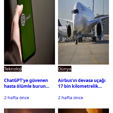
Teknoloji
Dünya
ChatGPT’ye güvenen
Airbus’ın devasa uçağı
hasta ölümle burun
17 bin kilometrelik
buruna geldi! OpenAI
uçuşu yere inmeden
2 hafta önce
2 hafta önce
davalık oldu
tamamladı