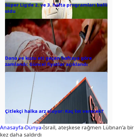
Süper Lig’de 2. ve 3. hafta programları belli
oldu
Dana ve kuzu eti geçen haftaya göre
zamlandı: Güncel fiyatlar açıklandı
Çitlekçi halka arz oluyor: Kaç lot verecek?
Anasayfa
›
Dünya
›
İsrail, ateşkese rağmen Lübnan’a bir
kez daha saldırdı