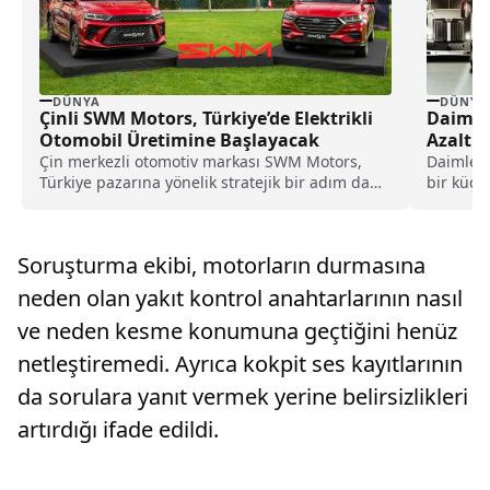
DÜNYA
DÜNYA
Çinli SWM Motors, Türkiye’de Elektrikli
Daimler
Otomobil Üretimine Başlayacak
Azaltm
Çin merkezli otomotiv markası SWM Motors,
Daimler 
Türkiye pazarına yönelik stratejik bir adım daha
bir küçü
atmaya...
yaklaşık..
Soruşturma ekibi, motorların durmasına
neden olan yakıt kontrol anahtarlarının nasıl
ve neden kesme konumuna geçtiğini henüz
netleştiremedi. Ayrıca kokpit ses kayıtlarının
da sorulara yanıt vermek yerine belirsizlikleri
artırdığı ifade edildi.