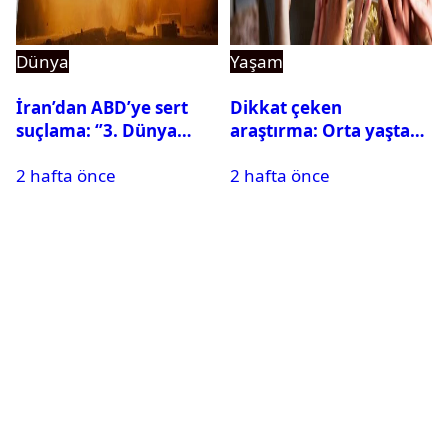
Dünya
Yaşam
İran’dan ABD’ye sert
Dikkat çeken
suçlama: ‘’3. Dünya
araştırma: Orta yaşta
Savaşı için ayrılan
fazla televizyon izlemek
2 hafta önce
2 hafta önce
silahları kullandılar’’
beyni küçültebilir