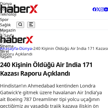
Dünya
Politika
Teknoloji
Spor
Sağlık
Magazin
3. Sayfa
Eğitim
Sinema
Anasayfa
›
Dünya
›
240 Kişinin Öldüğü Air India 171 Kazası
Yerel
Raporu Açıklandı
Yaşam
240 Kişinin Öldüğü Air India 171
Kazası Raporu Açıklandı
Hindistan’ın Ahmedabad kentinden Londra
Gatwick’e gitmek üzere havalanan Air India’ya
ait Boeing 787 Dreamliner tipi yolcu uçağının
geçtiğimiz ay yaşadığı trajik kazaya ilişkin ön