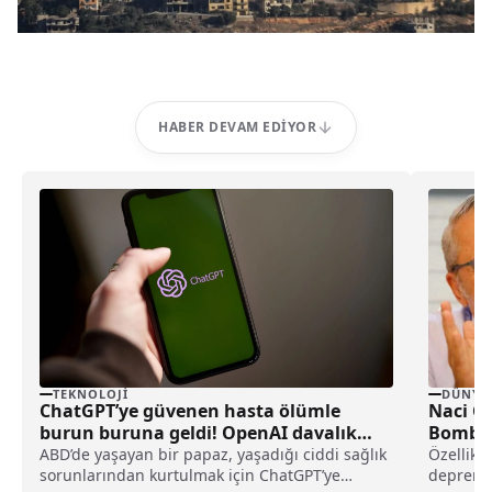
HABER DEVAM EDIYOR
TEKNOLOJI
DÜNYA
ChatGPT’ye güvenen hasta ölümle
Naci G
burun buruna geldi! OpenAI davalık
Bomba 
oldu
ABD’de yaşayan bir papaz, yaşadığı ciddi sağlık
Özellikl
sorunlarından kurtulmak için ChatGPT’ye
depremle