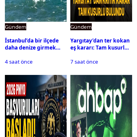
Gündem
Gündem
İstanbul’da bir ilçede
Yargıtay’dan ter kokan
daha denize girmek
eş kararı: Tam kusurlu
yasaklandı
bulundu
4 saat önce
7 saat önce