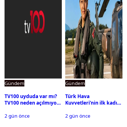
Gündem
Gündem
TV100 uyduda var mı?
Türk Hava
TV100 neden açılmıyor?
Kuvvetleri’nin ilk kadın
generali Özlem
2 gün önce
2 gün önce
Karapınar hakkında
dikkat çeken detay