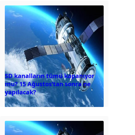
SD kanalların tümü kapanıyor
mu? 15 Ağustos’tan sonra ne
yapılacak?