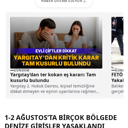
HABER DEVAM EDIYOR
GÜNDEM
GÜNDE
Yargıtay’dan ter kokan eş kararı: Tam
FETÖ O
kusurlu bulundu
Yakala
Yargıtay 2. Hukuk Dairesi, kişisel temizliğine
Balıkesir
dikkat etmeyen ve eşinin uyarılarına rağmen
gerçekle
duş almayarak sürekli ter kokan kocayı tam
gözaltın
kusurlu buldu. Bu kapsamda çiftin
Başsavcıl
boşanmasına karar verilirken, kocanın 360 bin
lira tazminat ödemesine karar verildi.
1-2 AĞUSTOS’TA BİRÇOK BÖLGEDE
DENİZE GİRİŞLER YASAKLANDI