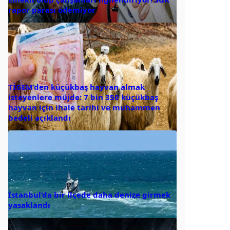
rapor parası ödemiyor
TİGEM’den küçükbaş hayvan almak
isteyenlere müjde: 7 bin 350 küçükbaş
hayvan için ihale tarihi ve muhammen
bedeli açıklandı
İstanbul’da bir ilçede daha denize girmek
yasaklandı