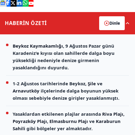
HABERİN
ÖZETİ
Dinle
Beykoz Kaymakamlığı
, 9 Ağustos Pazar günü
Karadeniz'e kıyısı olan sahillerde dalga boyu
yüksekliği nedeniyle denize girmenin
yasaklandığını duyurdu.
1-2 Ağustos tarihlerinde Beykoz,
Şile
ve
Arnavutköy
ilçelerinde dalga boyunun yüksek
olması sebebiyle denize girişler yasaklanmıştı.
Yasaklardan etkilenen plajlar arasında
Riva Plajı
,
Poyrazköy Plajı
,
Elmasburnu Plajı
ve
Karaburun
Sahili
gibi bölgeler yer almaktadır.