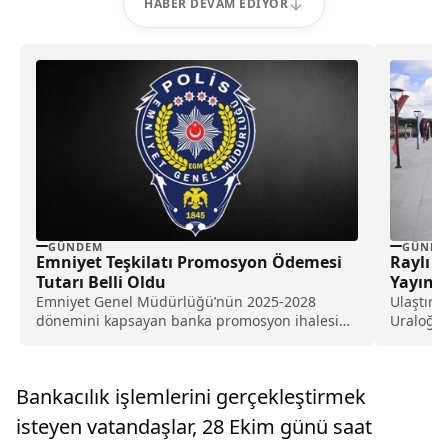
HABER DEVAM EDIYOR
GÜNDEM
GÜNDE
Emniyet Teşkilatı Promosyon Ödemesi
Raylı S
Tutarı Belli Oldu
Yayınl
Emniyet Genel Müdürlüğü’nün 2025-2028
Ulaştırm
dönemini kapsayan banka promosyon ihalesi
Uraloğlu
sonuçlandı; Türkiye İş Bankası ile yapılan
yolcunun 
anlaşma kapsamında emniyet personeline kişi
başına 100 bin TL ödeme yapılacak.
Bankacılık işlemlerini gerçekleştirmek
isteyen vatandaşlar, 28 Ekim günü saat