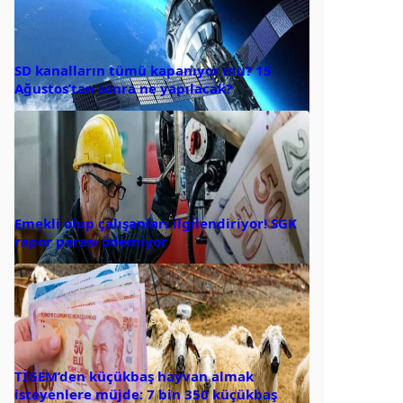
SD kanalların tümü kapanıyor mu? 15
Ağustos’tan sonra ne yapılacak?
Emekli olup çalışanları ilgilendiriyor! SGK
rapor parası ödemiyor
TİGEM’den küçükbaş hayvan almak
isteyenlere müjde: 7 bin 350 küçükbaş