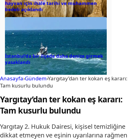
hayvan için ihale tarihi ve muhammen
bedeli açıklandı
İstanbul’da bir ilçede daha denize girmek
yasaklandı
Anasayfa
›
Gündem
›
Yargıtay’dan ter kokan eş kararı:
Tam kusurlu bulundu
Yargıtay’dan ter kokan eş kararı:
Tam kusurlu bulundu
Yargıtay 2. Hukuk Dairesi, kişisel temizliğine
dikkat etmeyen ve eşinin uyarılarına rağmen