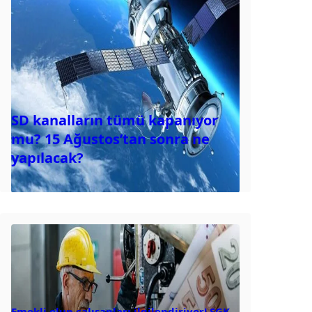
SD kanalların tümü kapanıyor
mu? 15 Ağustos’tan sonra ne
yapılacak?
Emekli olup çalışanları ilgilendiriyor! SGK