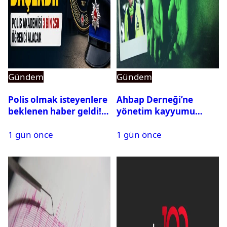
Gündem
Gündem
Polis olmak isteyenlere
Ahbap Derneği’ne
beklenen haber geldi!
yönetim kayyumu
PMYO başvuruları açıldı
atandı: Kapatma davası
1 gün önce
1 gün önce
açıldı