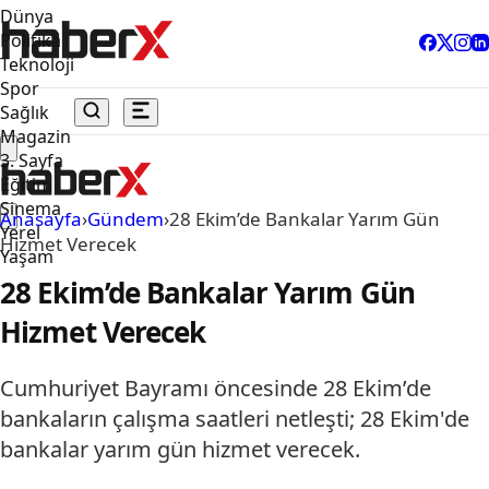
Dünya
Politika
Teknoloji
Spor
Sağlık
Magazin
3. Sayfa
Eğitim
Sinema
Anasayfa
›
Gündem
›
28 Ekim’de Bankalar Yarım Gün
Yerel
Hizmet Verecek
Yaşam
28 Ekim’de Bankalar Yarım Gün
Hizmet Verecek
Cumhuriyet Bayramı öncesinde 28 Ekim’de
bankaların çalışma saatleri netleşti; 28 Ekim'de
bankalar yarım gün hizmet verecek.