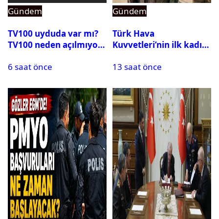
Gündem
Gündem
TV100 uyduda var mı?
Türk Hava
TV100 neden açılmıyor?
Kuvvetleri’nin ilk kadın
generali Özlem
6 saat önce
13 saat önce
Karapınar hakkında
dikkat çeken detay
ortaya çıktı