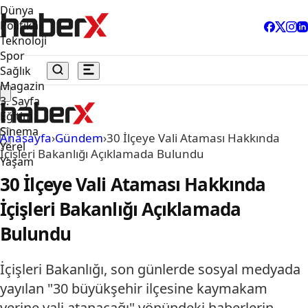
Dünya
Politika
Teknoloji
Spor
Sağlık
Magazin
3. Sayfa
Eğitim
Sinema
Anasayfa
›
Gündem
›
30 İlçeye Vali Ataması Hakkında
Yerel
İçişleri Bakanlığı Açıklamada Bulundu
Yaşam
30 İlçeye Vali Ataması Hakkında
İçişleri Bakanlığı Açıklamada
Bulundu
İçişleri Bakanlığı, son günlerde sosyal medyada
yayılan "30 büyükşehir ilçesine kaymakam
yerine vali atanacağı" yönündeki haberlerin