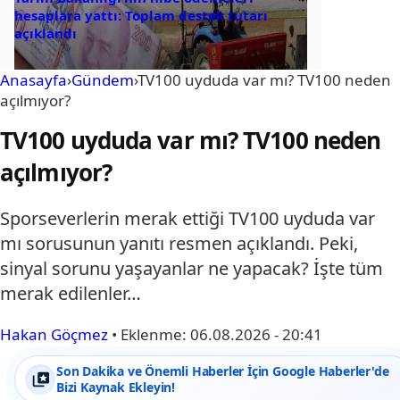
hesaplara yattı: Toplam destek tutarı
açıklandı
Anasayfa
›
Gündem
›
TV100 uyduda var mı? TV100 neden
açılmıyor?
TV100 uyduda var mı? TV100 neden
açılmıyor?
Sporseverlerin merak ettiği TV100 uyduda var
mı sorusunun yanıtı resmen açıklandı. Peki,
sinyal sorunu yaşayanlar ne yapacak? İşte tüm
merak edilenler…
Hakan Göçmez
•
Eklenme:
06.08.2026 - 20:41
Son Dakika ve Önemli Haberler İçin Google Haberler'de
Bizi Kaynak Ekleyin!