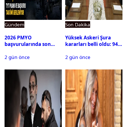
Gündem
Son Dakika
2026 PMYO
Yüksek Askeri Şura
başvurularında son
kararları belli oldu: 94
durum ne?
isim terfi etti
2 gün önce
2 gün önce