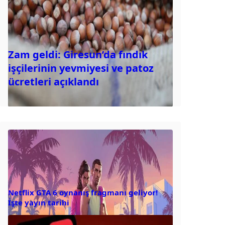
Zam geldi: Giresun’da fındık
işçilerinin yevmiyesi ve patoz
ücretleri açıklandı
Netflix GTA 6 oynanış fragmanı geliyor!
İşte yayın tarihi