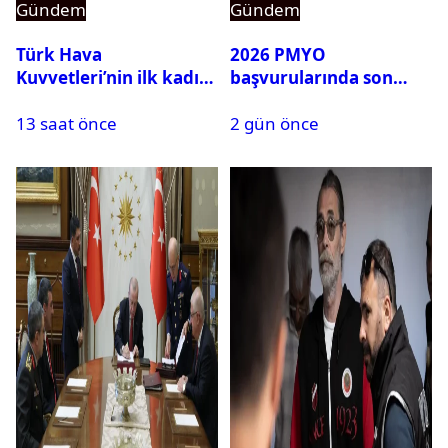
Gündem
Gündem
Türk Hava
2026 PMYO
Kuvvetleri’nin ilk kadın
başvurularında son
generali Özlem
durum ne?
13 saat önce
2 gün önce
Karapınar hakkında
dikkat çeken detay
ortaya çıktı