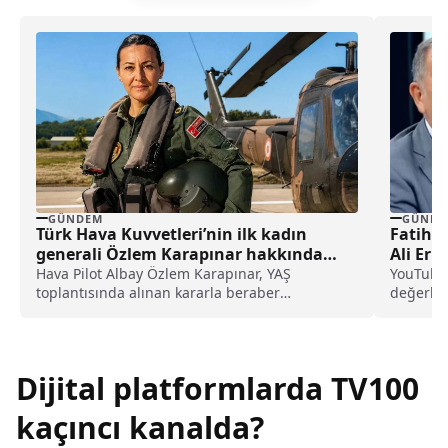
GÜNDEM
GÜNDE
Türk Hava Kuvvetleri’nin ilk kadın
Fatih A
generali Özlem Karapınar hakkında
Ali Erb
dikkat çeken detay ortaya çıktı
Hava Pilot Albay Özlem Karapınar, YAŞ
YouTube
toplantısında alınan kararla beraber
değerlen
tuğgeneral rütbesine terfi edilmiş ve böylece,
edilen ga
Türk Hava Kuvvetleri'nin ilk kadın generali
paylaşım
olmuştu. Karapınar'ın dedesine ve amcasının
da gazi olduğu öğrenildi.
Dijital platformlarda TV100
kaçıncı kanalda?