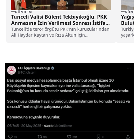
GÜNDEM
GÜNDE
Tunceli Valisi Bülent Tekbıyıkoğlu, PKK
Yağışl
Anmasına İzin Verilmesi Sonrası İstifa
Bulutl
Etti
Açıklad
Tunceli'de terör örgütü PKK'nın kurucularından
Türkiye 
Ali Haydar Kaytan ve Rıza Altun için
yaşarken
düzenlenen yürüyüş...
bölgesel
bölgedeki
bilimsel