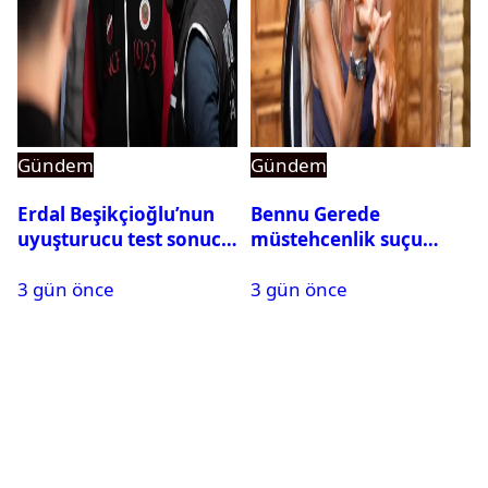
Gündem
Gündem
Erdal Beşikçioğlu’nun
Bennu Gerede
uyuşturucu test sonucu
müstehcenlik suçu
belli oldu
kapsamında gözaltına
3 gün önce
3 gün önce
alındı