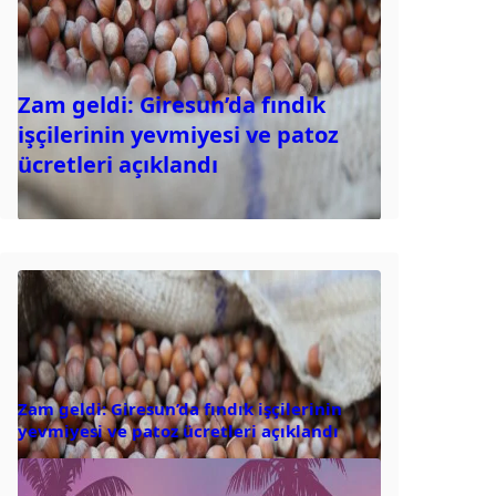
Zam geldi: Giresun’da fındık
işçilerinin yevmiyesi ve patoz
ücretleri açıklandı
Zam geldi: Giresun’da fındık işçilerinin
yevmiyesi ve patoz ücretleri açıklandı