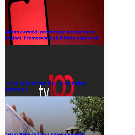
Akbank emekli promosyon kampanyası
başladı! Promosyona ek ödeme yapılacak
TV100 uyduda var mı? TV100 neden
açılmıyor?
Tarım Bakanlığı’nın hibe ödemeleri