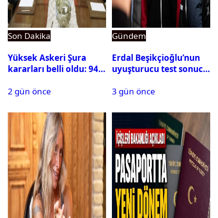
Son Dakika
Gündem
Yüksek Askeri Şura
Erdal Beşikçioğlu’nun
kararları belli oldu: 94
uyuşturucu test sonucu
isim terfi etti
belli oldu
2 gün önce
3 gün önce