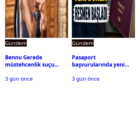
Gündem
Gündem
Bennu Gerede
Pasaport
müstehcenlik suçu
başvurularında yeni
kapsamında gözaltına
dönem başladı
3 gün önce
3 gün önce
alındı