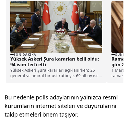
SON DAKIKA
GÜNDE
Yüksek Askeri Şura kararları belli oldu:
Ramazan
94 isim terfi etti
gün 20
Yüksek Askeri Şura kararları açıklanırken; 25
1 Mart i
general ve amiral bir üst rütbeye, 69 albay ise
ramazan 
general ve amiralliğe yükseltildi. Böylece,
orucun..
ordudaki 94 isim terfi almış oldu.
Bu nedenle polis adaylarının yalnızca resmi
kurumların internet siteleri ve duyurularını
takip etmeleri önem taşıyor.