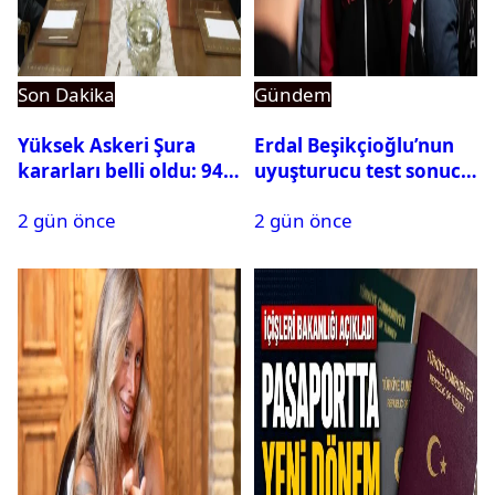
Son Dakika
Gündem
Yüksek Askeri Şura
Erdal Beşikçioğlu’nun
kararları belli oldu: 94
uyuşturucu test sonucu
isim terfi etti
belli oldu
2 gün önce
2 gün önce