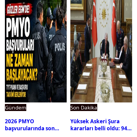
Gündem
Son Dakika
2026 PMYO
Yüksek Askeri Şura
başvurularında son
kararları belli oldu: 94
durum ne?
isim terfi etti