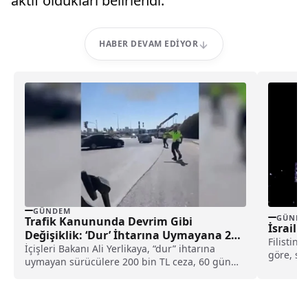
aktif oldukları belirlendi.
HABER DEVAM EDIYOR
GÜNDEM
GÜNDE
Trafik Kanununda Devrim Gibi
İsrail 
Değişiklik: ‘Dur’ İhtarına Uymayana 200
Filistin
Bin TL Ceza!
İçişleri Bakanı Ali Yerlikaya, “dur” ihtarına
göre, sav
uymayan sürücülere 200 bin TL ceza, 60 gün
saldırısı
ehliyet geri alımı ve araç men cezası getiren
yeni trafik kanunu teklifini açıkladı.