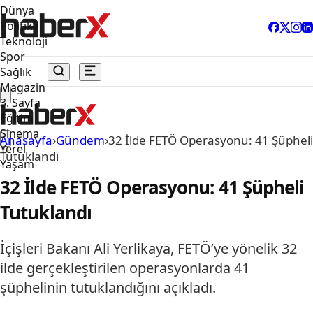
Dünya
Politika
Teknoloji
Spor
Sağlık
Magazin
3. Sayfa
Eğitim
Sinema
Anasayfa
›
Gündem
›
32 İlde FETÖ Operasyonu: 41 Şüpheli
Yerel
Tutuklandı
Yaşam
32 İlde FETÖ Operasyonu: 41 Şüpheli
Tutuklandı
İçişleri Bakanı Ali Yerlikaya, FETÖ’ye yönelik 32
ilde gerçekleştirilen operasyonlarda 41
şüphelinin tutuklandığını açıkladı.