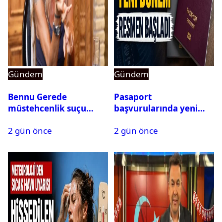
Gündem
Gündem
Bennu Gerede
Pasaport
müstehcenlik suçu
başvurularında yeni
kapsamında gözaltına
dönem başladı
2 gün önce
2 gün önce
alındı