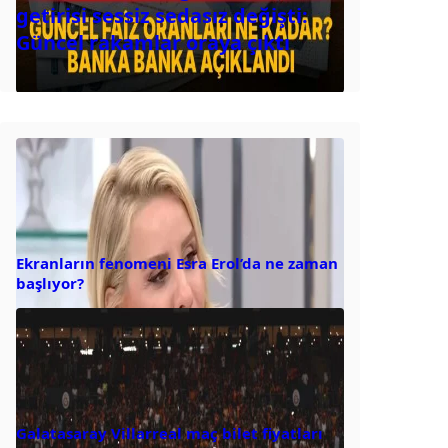
getirisi sessiz sedasız değişti:
Güncel rakamlar oraya çıktı
Ekranların fenomeni Esra Erol’da ne zaman
başlıyor?
Galatasaray Villarreal maç bilet fiyatları