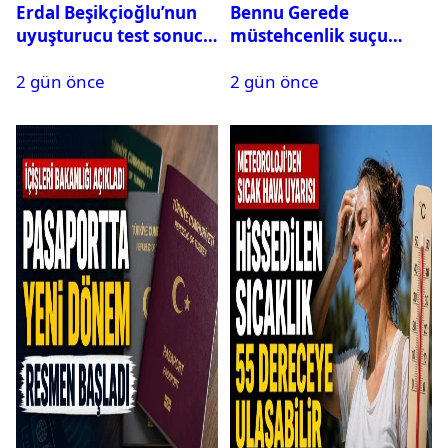
Erdal Beşikçioğlu’nun
Bennu Gerede
uyuşturucu test sonucu
müstehcenlik suçu
belli oldu
kapsamında gözaltına
2 gün önce
2 gün önce
alındı