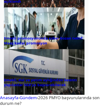
açıklandı
Emekli promosyonunda ezber bozan teklif:
Maaş kadar promosyon
Emekli, dul ve yetim aylığından kesinti
yapılanlar SGK’ya başvurabilecek
Anasayfa
›
Gündem
›
2026 PMYO başvurularında son
durum ne?