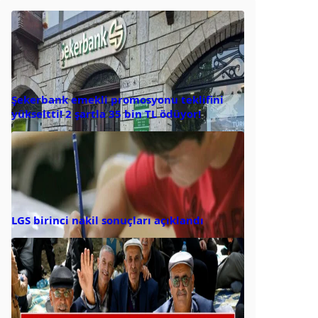
Şekerbank emekli promosyonu teklifini
yükseltti! 2 şartla 35 bin TL ödüyor!
LGS birinci nakil sonuçları açıklandı