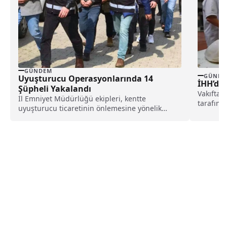
GÜNDEM
GÜNDE
Uyuşturucu Operasyonlarında 14
İHH’den
Şüpheli Yakalandı
Vakıftan
İl Emniyet Müdürlüğü ekipleri, kentte
tarafınd
uyuşturucu ticaretinin önlemesine yönelik
sahipler
çalışmalarını sürdürüyor.Bu kapsamda kent
merkezi,...