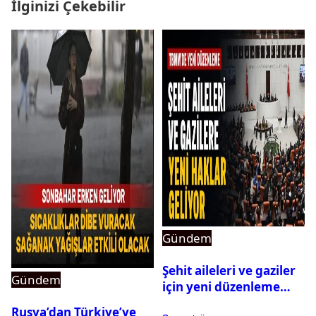
İlginizi Çekebilir
Gündem
Şehit aileleri ve gaziler
Gündem
için yeni düzenleme
Meclis’ten geçti
Rusya’dan Türkiye’ye