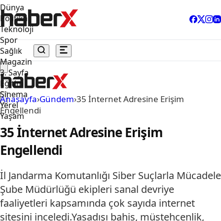
Dünya
Politika
Teknoloji
Spor
Sağlık
Magazin
3. Sayfa
Eğitim
Sinema
Anasayfa
›
Gündem
›
35 İnternet Adresine Erişim
Yerel
Engellendi
Yaşam
35 İnternet Adresine Erişim
Engellendi
İl Jandarma Komutanlığı Siber Suçlarla Mücadele
Şube Müdürlüğü ekipleri sanal devriye
faaliyetleri kapsamında çok sayıda internet
sitesini inceledi.Yasadışı bahis, müstehcenlik,