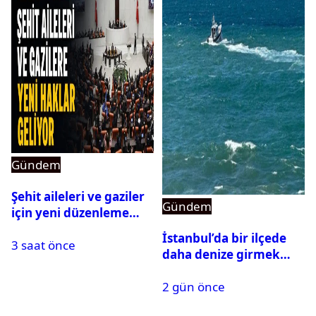
Gündem
Şehit aileleri ve gaziler
Gündem
için yeni düzenleme
Meclis’ten geçti
İstanbul’da bir ilçede
3 saat önce
daha denize girmek
yasaklandı
2 gün önce