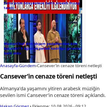
Fazla prim ödeyenlere zamlı emekli maaşı
talebi
MasterChef dün akşam yedeklerden kim
kazandı? 9 Ağustos yedek kadroya girenler
belli oldu
Anasayfa
›
Gündem
›
Cansever’in cenaze töreni netleşti
Cansever’in cenaze töreni netleşti
Almanya'da yaşamını yitiren arabesk müziğin
sevilen ismi Cansever’in cenaze töreni açıklandı.
Hakan Göçmez
•
Eklenme:
10.08.2026 - 09:12