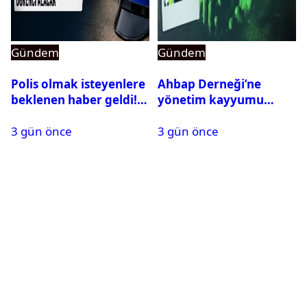
Gündem
Gündem
Polis olmak isteyenlere
Ahbap Derneği’ne
beklenen haber geldi!
yönetim kayyumu
PMYO başvuruları açıldı
atandı: Kapatma davası
3 gün önce
3 gün önce
açıldı