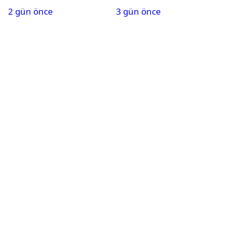
bulundu
PMYO başvuruları açıldı
2 gün önce
3 gün önce