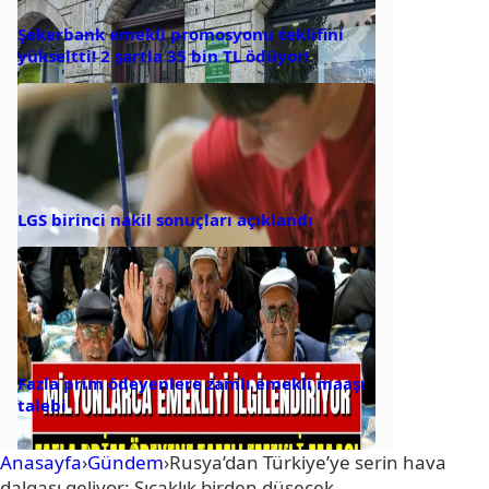
Şekerbank emekli promosyonu teklifini
yükseltti! 2 şartla 35 bin TL ödüyor!
LGS birinci nakil sonuçları açıklandı
Fazla prim ödeyenlere zamlı emekli maaşı
talebi
Anasayfa
›
Gündem
›
Rusya’dan Türkiye’ye serin hava
dalgası geliyor: Sıcaklık birden düşecek