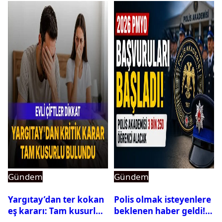
Gündem
Gündem
Yargıtay’dan ter kokan
Polis olmak isteyenlere
eş kararı: Tam kusurlu
beklenen haber geldi!