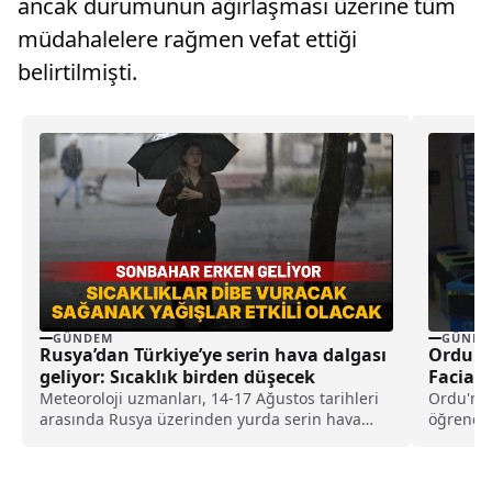
ancak durumunun ağırlaşması üzerine tüm
müdahalelere rağmen vefat ettiği
belirtilmişti.
GÜNDEM
GÜNDE
Rusya’dan Türkiye’ye serin hava dalgası
Ordu K
geliyor: Sıcaklık birden düşecek
Faciad
Meteoroloji uzmanları, 14-17 Ağustos tarihleri
Ordu'nun
arasında Rusya üzerinden yurda serin hava
öğrencil
dalgasının giriş yapacağını, sıcaklıkların 6
halatlar
dereceye kadar düşebileceğini ve yağışlı
havanın etkili olabileceğini duyurdu.