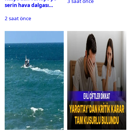
3 saat önce
serin hava dalgası
geliyor: Sıcaklık birden
2 saat önce
düşecek