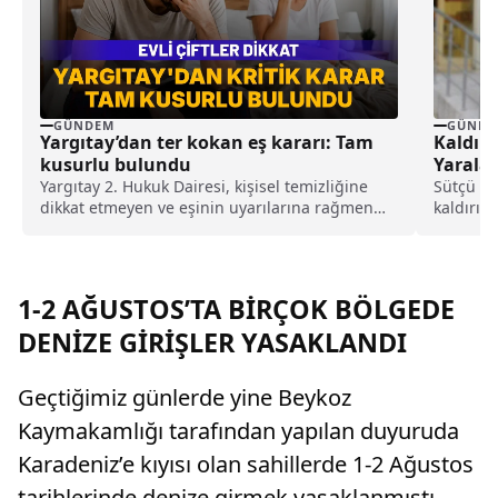
GÜNDEM
GÜNDE
Yargıtay’dan ter kokan eş kararı: Tam
Kaldır
kusurlu bulundu
Yaralad
Yargıtay 2. Hukuk Dairesi, kişisel temizliğine
Sütçü İm
dikkat etmeyen ve eşinin uyarılarına rağmen
kaldırım
duş almayarak sürekli ter kokan kocayı tam
K.Ç'nin b
kusurlu buldu. Bu kapsamda çiftin
boşanmasına karar verilirken, kocanın 360 bin
lira tazminat ödemesine karar verildi.
1-2 AĞUSTOS’TA BİRÇOK BÖLGEDE
DENİZE GİRİŞLER YASAKLANDI
Geçtiğimiz günlerde yine Beykoz
Kaymakamlığı tarafından yapılan duyuruda
Karadeniz’e kıyısı olan sahillerde 1-2 Ağustos
tarihlerinde denize girmek yasaklanmıştı.