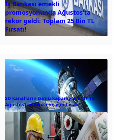
İş Bankası emekli
promosyonunda Ağustos’ta
rekor geldi: Toplam 25 Bin TL
Fırsatı!
SD kanalların tümü kapanıyor mu? 15
Ağustos’tan sonra ne yapılacak?