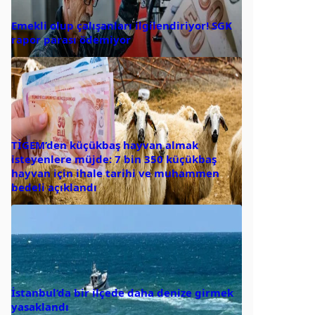
Emekli olup çalışanları ilgilendiriyor! SGK
rapor parası ödemiyor
TİGEM’den küçükbaş hayvan almak
isteyenlere müjde: 7 bin 350 küçükbaş
hayvan için ihale tarihi ve muhammen
bedeli açıklandı
İstanbul’da bir ilçede daha denize girmek
yasaklandı