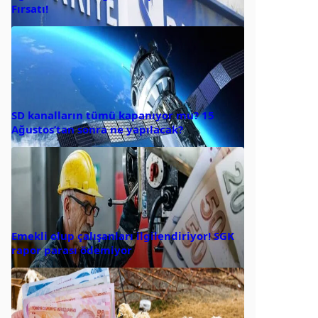
Fırsatı!
SD kanalların tümü kapanıyor mu? 15
Ağustos’tan sonra ne yapılacak?
Emekli olup çalışanları ilgilendiriyor! SGK
rapor parası ödemiyor