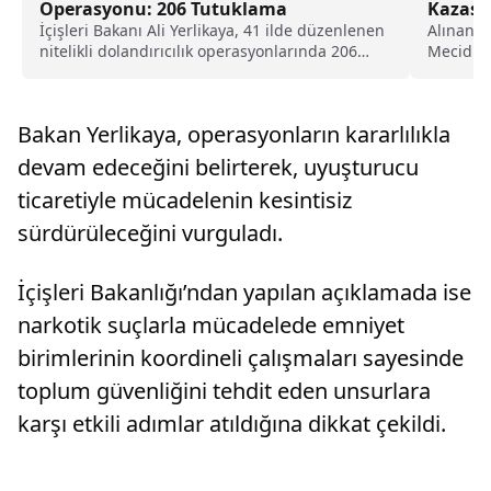
Operasyonu: 206 Tutuklama
Kazası
İçişleri Bakanı Ali Yerlikaya, 41 ilde düzenlenen
Alınan bi
nitelikli dolandırıcılık operasyonlarında 206
Mecidiye
kişinin tutuklandığını açıkladı.
önünde d
Bakan Yerlikaya, operasyonların kararlılıkla
devam edeceğini belirterek, uyuşturucu
ticaretiyle mücadelenin kesintisiz
sürdürüleceğini vurguladı.
İçişleri Bakanlığı’ndan yapılan açıklamada ise
narkotik suçlarla mücadelede emniyet
birimlerinin koordineli çalışmaları sayesinde
toplum güvenliğini tehdit eden unsurlara
karşı etkili adımlar atıldığına dikkat çekildi.