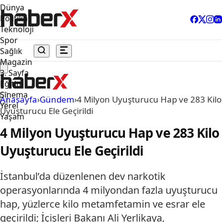
Dünya
Politika
Teknoloji
Spor
Sağlık
Magazin
3. Sayfa
Eğitim
Sinema
Anasayfa
›
Gündem
›
4 Milyon Uyuşturucu Hap ve 283 Kilo
Yerel
Uyuşturucu Ele Geçirildi
Yaşam
4 Milyon Uyuşturucu Hap ve 283 Kilo
Uyuşturucu Ele Geçirildi
İstanbul’da düzenlenen dev narkotik
operasyonlarında 4 milyondan fazla uyuşturucu
hap, yüzlerce kilo metamfetamin ve esrar ele
geçirildi; İçişleri Bakanı Ali Yerlikaya,