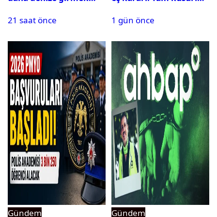
yasaklandı
bulundu
21 saat önce
1 gün önce
Gündem
Gündem