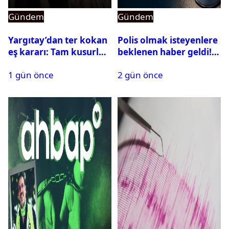
Gündem
Gündem
Yargıtay’dan ter kokan
Polis olmak isteyenlere
eş kararı: Tam kusurlu
beklenen haber geldi!
bulundu
PMYO başvuruları açıldı
1 gün önce
2 gün önce