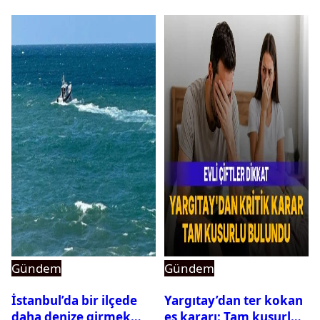
Gündem
Gündem
İstanbul’da bir ilçede
Yargıtay’dan ter kokan
daha denize girmek
eş kararı: Tam kusurlu