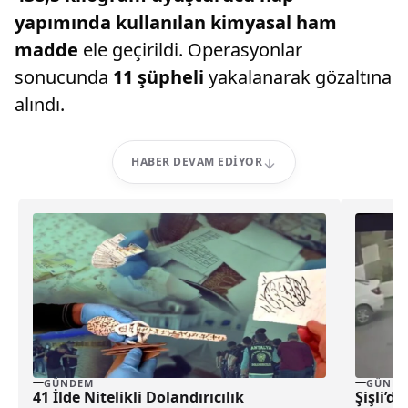
yapımında kullanılan kimyasal ham
madde
ele geçirildi. Operasyonlar
sonucunda
11 şüpheli
yakalanarak gözaltına
alındı.
HABER DEVAM EDIYOR
GÜNDEM
GÜNDE
41 İlde Nitelikli Dolandırıcılık
Şişli’