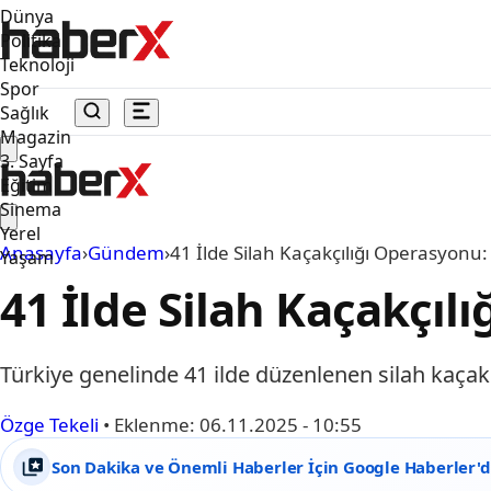
Dünya
Politika
Teknoloji
Spor
Sağlık
Magazin
3. Sayfa
Eğitim
Sinema
Yerel
Anasayfa
›
Gündem
›
41 İlde Silah Kaçakçılığı Operasyonu
Yaşam
41 İlde Silah Kaçakçıl
Türkiye genelinde 41 ilde düzenlenen silah kaçakçı
Özge Tekeli
•
Eklenme:
06.11.2025 - 10:55
Son Dakika ve Önemli Haberler İçin Google Haberler'de