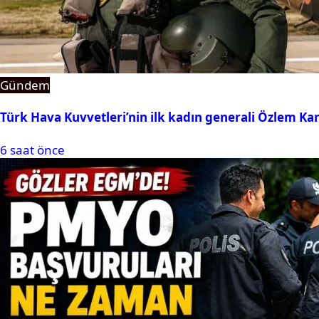
Gündem
Türk Hava Kuvvetleri’nin ilk kadın generali Özlem Ka
6 saat önce