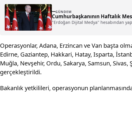
GÜNDEM
Cumhurbaşkanının Haftalık Mesai
"Erdoğan Dijital Medya" hesabından yap
Operasyonlar, Adana, Erzincan ve Van başta olmak 
Edirne, Gaziantep, Hakkari, Hatay, Isparta, İstan
Muğla, Nevşehir, Ordu, Sakarya, Samsun, Sivas, Ş
gerçekleştirildi.
Bakanlık yetkilileri, operasyonun planlanmasınd