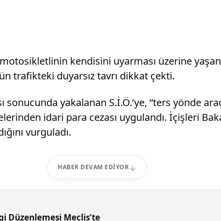
r motosikletlinin kendisini uyarması üzerine yaşa
 trafikteki duyarsız tavrı dikkat çekti.
 sonucunda yakalanan S.İ.Ö.’ye, “ters yönde araç
lerinden idari para cezası uygulandı. İçişleri Ba
dığını vurguladı.
HABER DEVAM EDIYOR
gi Düzenlemesi Meclis’te