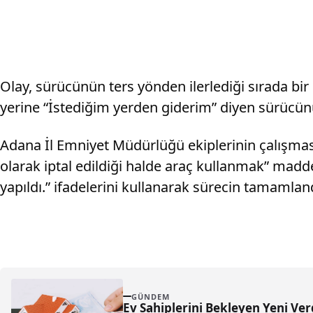
Olay, sürücünün ters yönden ilerlediği sırada bi
yerine “İstediğim yerden giderim” diyen sürücünün
Adana İl Emniyet Müdürlüğü ekiplerinin çalışması
olarak iptal edildiği halde araç kullanmak” madde
yapıldı.” ifadelerini kullanarak sürecin tamamlan
GÜNDEM
Ev Sahiplerini Bekleyen Yeni Ver