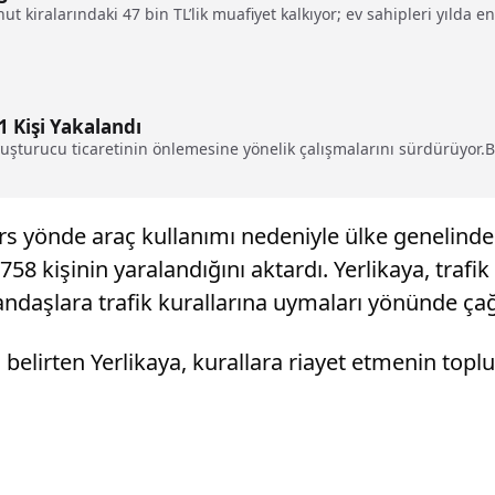
ut kiralarındaki 47 bin TL’lik muafiyet kalkıyor; ev sahipleri yılda e
 Kişi Yakalandı
yuşturucu ticaretinin önlemesine yönelik çalışmalarını sürdürüyor.
ters yönde araç kullanımı nedeniyle ülke genelinde
758 kişinin yaralandığını aktardı. Yerlikaya, trafi
andaşlara trafik kurallarına uymaları yönünde ça
ı belirten Yerlikaya, kurallara riayet etmenin top