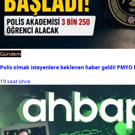
Gündem
Polis olmak isteyenlere beklenen haber geldi! PMYO b
19 saat önce