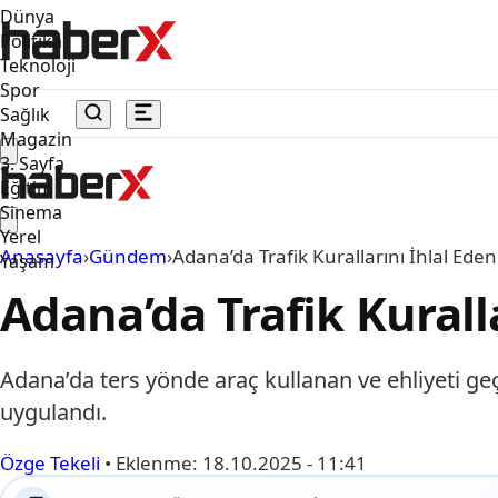
Dünya
Politika
Teknoloji
Spor
Sağlık
Magazin
3. Sayfa
Eğitim
Sinema
Yerel
Anasayfa
›
Gündem
›
Adana’da Trafik Kurallarını İhlal Ede
Yaşam
Adana’da Trafik Kurall
Adana’da ters yönde araç kullanan ve ehliyeti geç
uygulandı.
Özge Tekeli
•
Eklenme:
18.10.2025 - 11:41