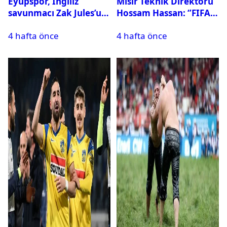
Eyüpspor, İngiliz
Mısır Teknik Direktörü
savunmacı Zak Jules’u
Hossam Hassan: ‘’FIFA,
kadrosuna kattı
Messi’nin elenmesini
4 hafta önce
4 hafta önce
istemiyor’’