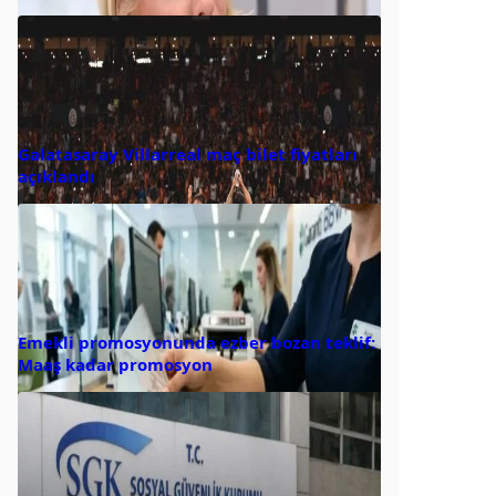
Galatasaray Villarreal maç bilet fiyatları
açıklandı
Emekli promosyonunda ezber bozan teklif:
Maaş kadar promosyon