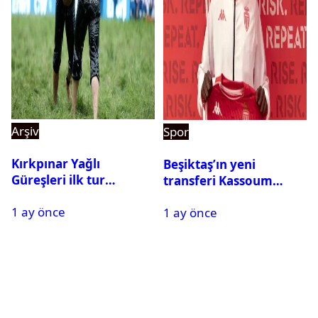
Arşiv
Spor
Kırkpınar Yağlı
Beşiktaş’ın yeni
Güreşleri ilk tur
transferi Kassoum
sonuçları açıklandı! İşte
Ouattara saat kaçta
1 ay önce
2. tura geçen
1 ay önce
gelecek? Resmi
pehlivanlar
açıklama geldi