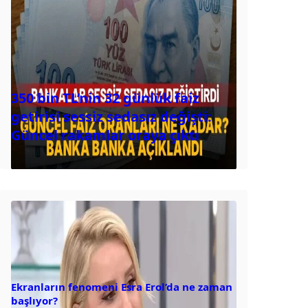
350 bin TL’nin 32 günlük faiz
getirisi sessiz sedasız değişti:
Güncel rakamlar oraya çıktı
Ekranların fenomeni Esra Erol’da ne zaman
başlıyor?