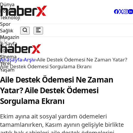
Dünya
Politika
Teknoloji
Spor
Sağlık
Magazin
3. Sayfa
Eğitim
Sinema
Anasayfa
›
Arşiv
›
Aile Destek Ödemesi Ne Zaman Yatar?
Yerel
Aile Destek Ödemesi Sorgulama Ekranı
Yaşam
Aile Destek Ödemesi Ne Zaman
Yatar? Aile Destek Ödemesi
Sorgulama Ekranı
Ekim ayına ait sosyal yardım ödemeleri
tamamlanırken, Kasım ayının gelişiyle birlikte
artık hak sahipleri aile destek ödemelerini