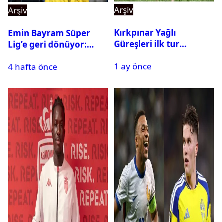
Arşiv
Arşiv
Kırkpınar Yağlı
Emin Bayram Süper
Güreşleri ilk tur
Lig’e geri dönüyor:
sonuçları açıklandı! İşte
Galatasaray onay verdi
1 ay önce
2. tura geçen
4 hafta önce
pehlivanlar