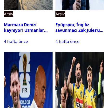
Arşiv
Arşiv
Marmara Denizi
Eyüpspor, İngiliz
kaynıyor! Uzmanlar
savunmacı Zak Jules’u
tehlikeyi işaret etti
kadrosuna kattı
4 hafta önce
4 hafta önce