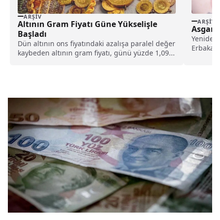
ARŞIV
ARŞIV
Altının Gram Fiyatı Güne Yükselişle
Asgari 
Başladı
Yeniden 
Dün altının ons fiyatındaki azalışa paralel değer
Erbakan,
kaybeden altının gram fiyatı, günü yüzde 1,09...
gerçekleş