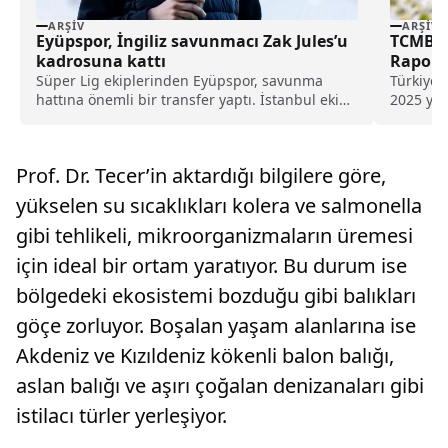
ARŞIV
ARŞIV
Eyüpspor, İngiliz savunmacı Zak Jules’u
TCMB, 2
kadrosuna kattı
Raporu
Süper Lig ekiplerinden Eyüpspor, savunma
Türkiye 
hattına önemli bir transfer yaptı. İstanbul ekibi,
2025 yıl
Rotherham United formasını terleten İngiliz
Perşemb
stoper Zak Jules’u transfer ettiğini açıkladı.
Prof. Dr. Tecer’in aktardığı bilgilere göre,
yükselen su sıcaklıkları kolera ve salmonella
gibi tehlikeli, mikroorganizmaların üremesi
için ideal bir ortam yaratıyor. Bu durum ise
bölgedeki ekosistemi bozduğu gibi balıkları
göçe zorluyor. Boşalan yaşam alanlarına ise
Akdeniz ve Kızıldeniz kökenli balon balığı,
aslan balığı ve aşırı çoğalan denizanaları gibi
istilacı türler yerleşiyor.