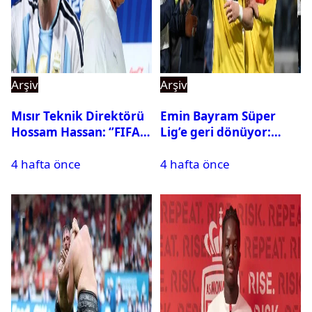
Arşiv
Arşiv
Mısır Teknik Direktörü
Emin Bayram Süper
Hossam Hassan: ‘’FIFA,
Lig’e geri dönüyor:
Messi’nin elenmesini
Galatasaray onay verdi
4 hafta önce
4 hafta önce
istemiyor’’