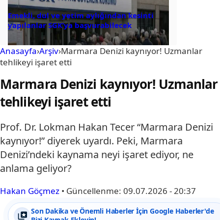
Emekli, dul ve yetim aylığından kesinti
yapılanlar SGK’ya başvurabilecek
Anasayfa
›
Arşiv
›
Marmara Denizi kaynıyor! Uzmanlar
tehlikeyi işaret etti
Marmara Denizi kaynıyor! Uzmanlar
tehlikeyi işaret etti
Prof. Dr. Lokman Hakan Tecer “Marmara Denizi
kaynıyor!” diyerek uyardı. Peki, Marmara
Denizi’ndeki kaynama neyi işaret ediyor, ne
anlama geliyor?
Hakan Göçmez
•
Güncellenme:
09.07.2026 - 20:37
Son Dakika ve Önemli Haberler İçin Google Haberler'de
Bizi Kaynak Ekleyin!