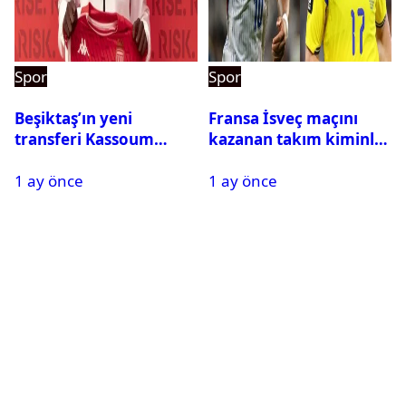
Spor
Spor
Beşiktaş’ın yeni
Fransa İsveç maçını
transferi Kassoum
kazanan takım kiminle
Ouattara saat kaçta
eşleşecek? Son 16
1 ay önce
1 ay önce
gelecek? Resmi
turundaki rakip belli
açıklama geldi
oldu