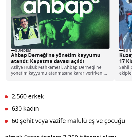
GÜNDEM
GÜNDE
Ahbap Derneği’ne yönetim kayyumu
Kuzey E
atandı: Kapatma davası açıldı
17 Kişi
Asliye Hukuk Mahkemesi, Ahbap Derneği'ne
Sahil Gü
yönetim kayyumu atanmasına karar verirken,
ekipleri,
İstanbul Cumhuriyet Başsavcılığı ise, derneğin
hareket 
kapatılması için Asliye Hukuk Mahkemesi'ne
dava açtı.
2.560 erkek
630 kadın
60 şehit veya vazife malulü eş ve çocuğu