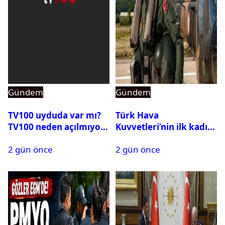
Gündem
Gündem
TV100 uyduda var mı?
Türk Hava
TV100 neden açılmıyor?
Kuvvetleri’nin ilk kadın
generali Özlem
2 gün önce
2 gün önce
Karapınar hakkında
dikkat çeken detay
ortaya çıktı