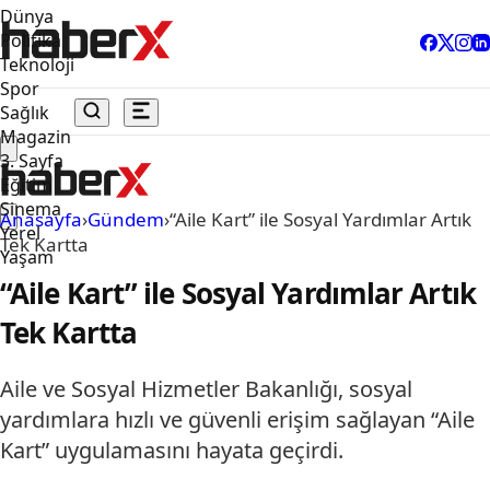
Dünya
Politika
Teknoloji
Spor
Sağlık
Magazin
3. Sayfa
Eğitim
Sinema
Anasayfa
›
Gündem
›
“Aile Kart” ile Sosyal Yardımlar Artık
Yerel
Tek Kartta
Yaşam
“Aile Kart” ile Sosyal Yardımlar Artık
Tek Kartta
Aile ve Sosyal Hizmetler Bakanlığı, sosyal
yardımlara hızlı ve güvenli erişim sağlayan “Aile
Kart” uygulamasını hayata geçirdi.