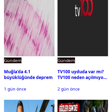
Gündem
Gündem
Muğla’da 4.1
TV100 uyduda var mı?
büyüklüğünde deprem
TV100 neden açılmıyor?
1 gün önce
2 gün önce