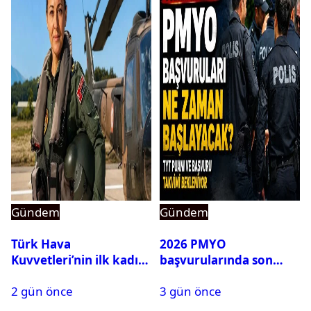
Gündem
Gündem
Türk Hava
2026 PMYO
Kuvvetleri’nin ilk kadın
başvurularında son
generali Özlem
durum ne?
2 gün önce
3 gün önce
Karapınar hakkında
dikkat çeken detay