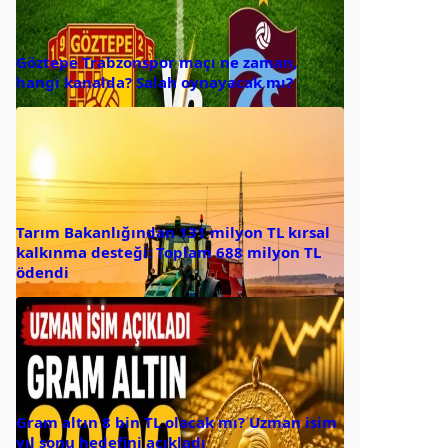
Göztepe Trabzonspor maçı ne zaman,
hangi kanalda? Salah oynayacak mı?
Tarım Bakanlığından 131 milyon TL kırsal
kalkınma desteği: Toplam 688 milyon TL
ödendi
Gram altın 8 bin TL olacak mı? Uzman isim
yıl sonu hedefini açıkladı