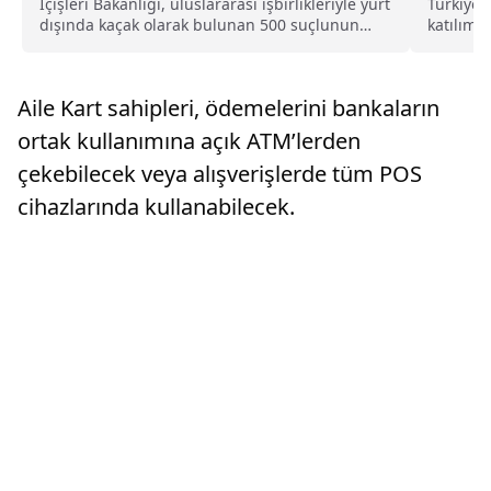
İçişleri Bakanlığı, uluslararası işbirlikleriyle yurt
Türkiye’
dışında kaçak olarak bulunan 500 suçlunun
katılımı
Türkiye’ye iadesini sağladı.
program b
Aile Kart sahipleri, ödemelerini bankaların
ortak kullanımına açık ATM’lerden
çekebilecek veya alışverişlerde tüm POS
cihazlarında kullanabilecek.