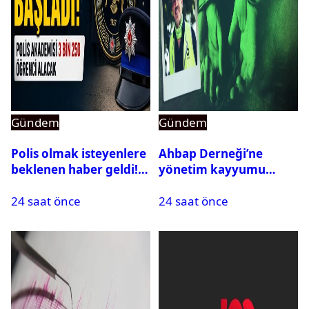
Gündem
Gündem
Polis olmak isteyenlere
Ahbap Derneği’ne
beklenen haber geldi!
yönetim kayyumu
PMYO başvuruları açıldı
atandı: Kapatma davası
24 saat önce
24 saat önce
açıldı