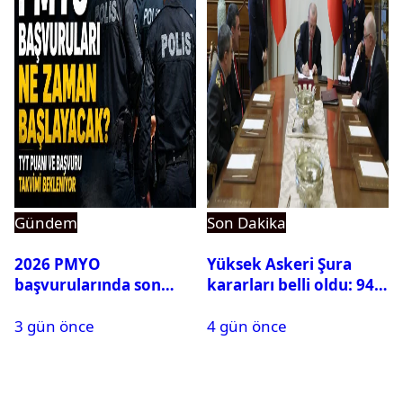
Gündem
Son Dakika
2026 PMYO
Yüksek Askeri Şura
başvurularında son
kararları belli oldu: 94
durum ne?
isim terfi etti
3 gün önce
4 gün önce