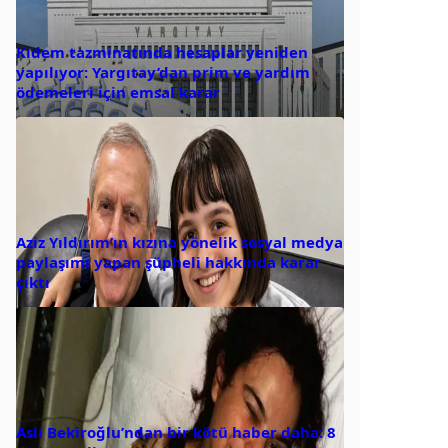
Kıdem tazminatında hesaplar yeniden
yapılıyor: Yargıtay’dan prim ve yardım
ödemeleri için emsal karar
Aziz Yıldırım’ın kızına yönelik sosyal medya
paylaşımı yapan şüpheli hakkında karar
çıktı
Aslı Bekiroğlu’ndan bir kötü haber daha: 8