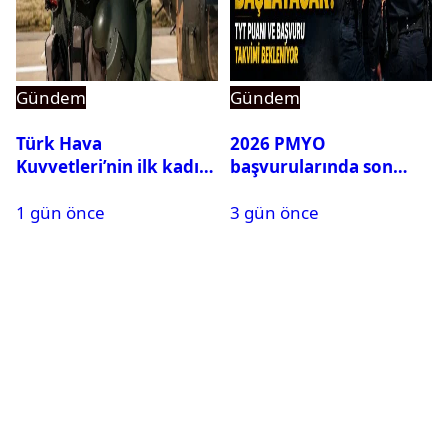
Gündem
Gündem
Türk Hava
2026 PMYO
Kuvvetleri’nin ilk kadın
başvurularında son
generali Özlem
durum ne?
1 gün önce
3 gün önce
Karapınar hakkında
dikkat çeken detay
ortaya çıktı