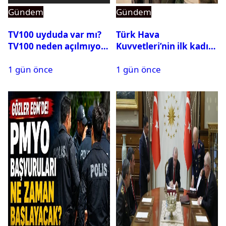
Gündem
Gündem
TV100 uyduda var mı?
Türk Hava
TV100 neden açılmıyor?
Kuvvetleri’nin ilk kadın
generali Özlem
1 gün önce
1 gün önce
Karapınar hakkında
dikkat çeken detay
ortaya çıktı