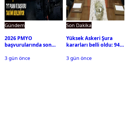
Gündem
Son Dakika
2026 PMYO
Yüksek Askeri Şura
başvurularında son
kararları belli oldu: 94
durum ne?
isim terfi etti
3 gün önce
3 gün önce