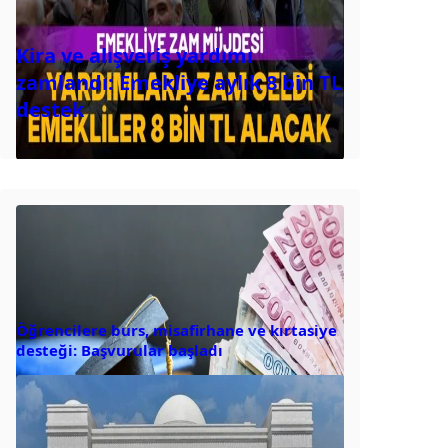
Kira ve alışveriş yardımı
zamlandı: Emekliye aylık 8 bin TL
destek
Öğrencilere burs, misafirhane ve kırtasiye
desteği: Başvurular başladı