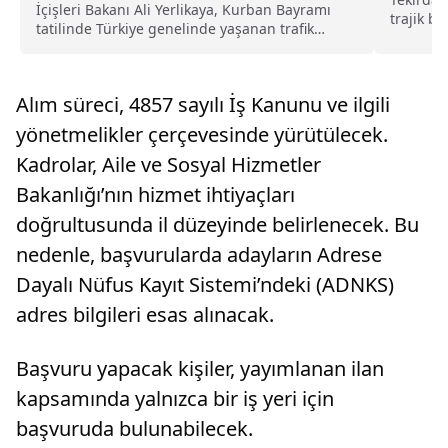
İçişleri Bakanı Ali Yerlikaya, Kurban Bayramı
trajik b
tatilinde Türkiye genelinde yaşanan trafik
5332...
kazalarına ilişkin çarpıcı...
Alım süreci, 4857 sayılı İş Kanunu ve ilgili
yönetmelikler çerçevesinde yürütülecek.
Kadrolar, Aile ve Sosyal Hizmetler
Bakanlığı’nın hizmet ihtiyaçları
doğrultusunda il düzeyinde belirlenecek. Bu
nedenle, başvurularda adayların Adrese
Dayalı Nüfus Kayıt Sistemi’ndeki (ADNKS)
adres bilgileri esas alınacak.
Başvuru yapacak kişiler, yayımlanan ilan
kapsamında yalnızca bir iş yeri için
başvuruda bulunabilecek.