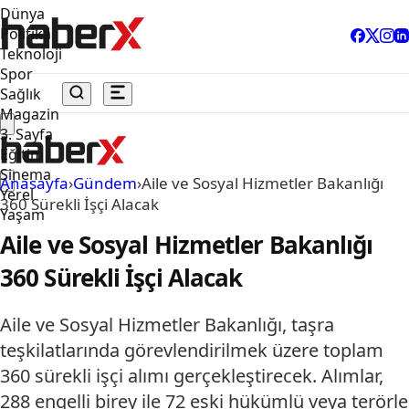
Dünya
Politika
Teknoloji
Spor
Sağlık
Magazin
3. Sayfa
Eğitim
Sinema
Anasayfa
›
Gündem
›
Aile ve Sosyal Hizmetler Bakanlığı
Yerel
360 Sürekli İşçi Alacak
Yaşam
Aile ve Sosyal Hizmetler Bakanlığı
360 Sürekli İşçi Alacak
Aile ve Sosyal Hizmetler Bakanlığı, taşra
teşkilatlarında görevlendirilmek üzere toplam
360 sürekli işçi alımı gerçekleştirecek. Alımlar,
288 engelli birey ile 72 eski hükümlü veya terörle