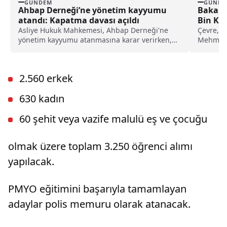
GÜNDEM
GÜNDE
Ahbap Derneği’ne yönetim kayyumu
Bakan 
atandı: Kapatma davası açıldı
Bin Ko
Asliye Hukuk Mahkemesi, Ahbap Derneği'ne
Çevre, Şe
yönetim kayyumu atanmasına karar verirken,
Mehmet 
İstanbul Cumhuriyet Başsavcılığı ise, derneğin
çalışmal
kapatılması için Asliye Hukuk Mahkemesi'ne
dava açtı.
2.560 erkek
630 kadın
60 şehit veya vazife malulü eş ve çocuğu
olmak üzere toplam 3.250 öğrenci alımı
yapılacak.
PMYO eğitimini başarıyla tamamlayan
adaylar polis memuru olarak atanacak.