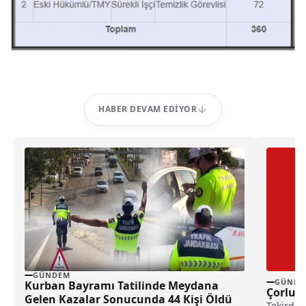
HABER DEVAM EDIYOR
GÜNDEM
GÜNDE
Kurban Bayramı Tatilinde Meydana
Çorlu’d
Gelen Kazalar Sonucunda 44 Kişi Öldü
Tekirdağ