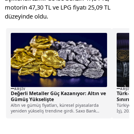
motorin 47,30 TL ve LPG fiyatı 25,09 TL
düzeyinde oldu.
ARŞIV
ARŞIV
Değerli Metaller Güç Kazanıyor: Altın ve
Türk-İş
Gümüş Yükselişte
Sınırın
Altın ve gümüş fiyatları, küresel piyasalarda
Türkiye 
yeniden yükseliş trendine girdi. Saxo Bank
İş), 2025
Emtia Stratejisi...
yoksulluk