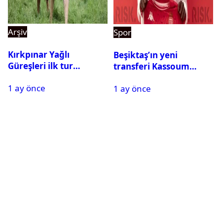
Arşiv
Spor
Kırkpınar Yağlı
Beşiktaş’ın yeni
Güreşleri ilk tur
transferi Kassoum
sonuçları açıklandı! İşte
Ouattara saat kaçta
1 ay önce
2. tura geçen
1 ay önce
gelecek? Resmi
pehlivanlar
açıklama geldi