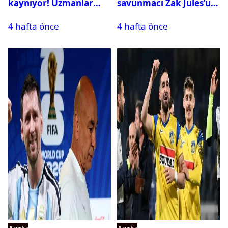
kaynıyor! Uzmanlar
savunmacı Zak Jules’u
tehlikeyi işaret etti
kadrosuna kattı
4 hafta önce
4 hafta önce