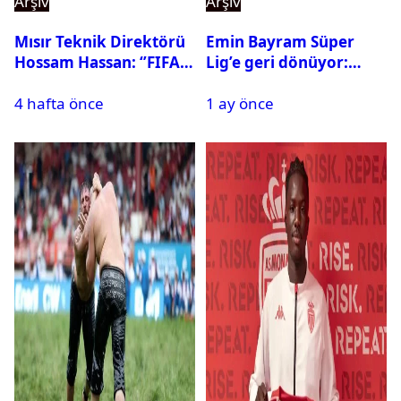
Arşiv
Arşiv
Mısır Teknik Direktörü
Emin Bayram Süper
Hossam Hassan: ‘’FIFA,
Lig’e geri dönüyor:
Messi’nin elenmesini
Galatasaray onay verdi
4 hafta önce
1 ay önce
istemiyor’’