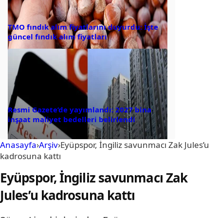
TMO fındık alım fiyatlarını duyurdu: İşte
güncel fındık alım fiyatları
Resmi Gazete’de yayımlandı: 2027 bina
inşaat maliyet bedelleri belirlendi
Anasayfa
›
Arşiv
›
Eyüpspor, İngiliz savunmacı Zak Jules’u
kadrosuna kattı
Eyüpspor, İngiliz savunmacı Zak
Jules’u kadrosuna kattı