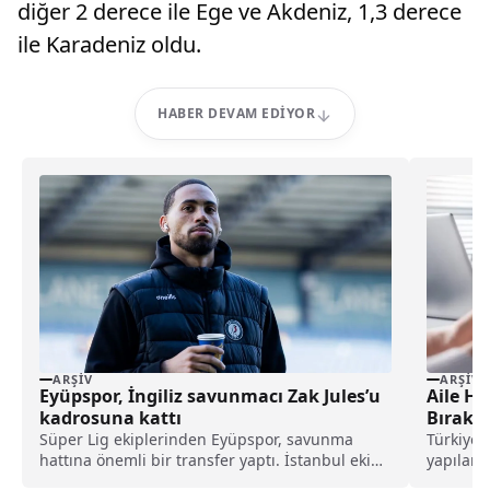
diğer 2 derece ile Ege ve Akdeniz, 1,3 derece
ile Karadeniz oldu.
HABER DEVAM EDIYOR
ARŞIV
ARŞIV
Eyüpspor, İngiliz savunmacı Zak Jules’u
Aile He
kadrosuna kattı
Bıraka
Süper Lig ekiplerinden Eyüpspor, savunma
Türkiye’
hattına önemli bir transfer yaptı. İstanbul ekibi,
yapılan 
Rotherham United formasını terleten İngiliz
eyleminin