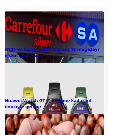
A101 ve CarrefourSA toplam 48 mağazayı
elden çıkarıyor
Huawei Watch GT 7, 21 güne kadar pil
ömrüyle geliyor