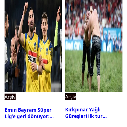
Arşiv
Arşiv
Kırkpınar Yağlı
Emin Bayram Süper
Güreşleri ilk tur
Lig’e geri dönüyor:
sonuçları açıklandı! İşte
Galatasaray onay verdi