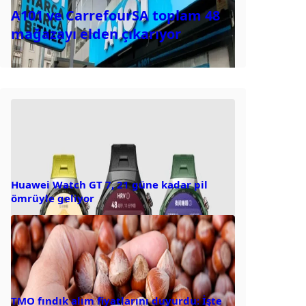
A101 ve CarrefourSA toplam 48
mağazayı elden çıkarıyor
Huawei Watch GT 7, 21 güne kadar pil
ömrüyle geliyor
TMO fındık alım fiyatlarını duyurdu: İşte