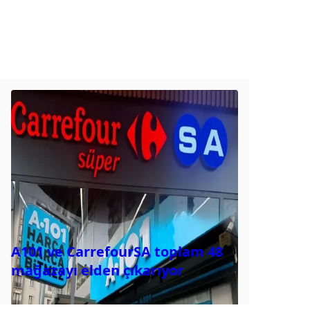
A101 ve CarrefourSA toplam 48
mağazayı elden çıkarıyor