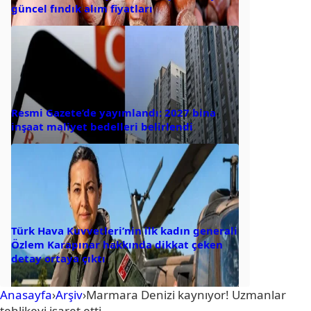
güncel fındık alım fiyatları
Resmi Gazete’de yayımlandı: 2027 bina
inşaat maliyet bedelleri belirlendi
Türk Hava Kuvvetleri’nin ilk kadın generali
Özlem Karapınar hakkında dikkat çeken
detay ortaya çıktı
Anasayfa
›
Arşiv
›
Marmara Denizi kaynıyor! Uzmanlar
tehlikeyi işaret etti