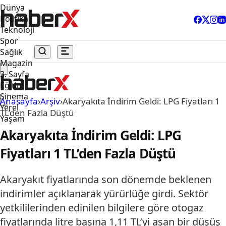
Dünya
Politika
Teknoloji
Spor
Sağlık
Magazin
3. Sayfa
Eğitim
Sinema
Anasayfa
›
Arşiv
›
Akaryakıta İndirim Geldi: LPG Fiyatları 1
Yerel
TL’den Fazla Düştü
Yaşam
Akaryakıta İndirim Geldi: LPG
Fiyatları 1 TL’den Fazla Düştü
Akaryakıt fiyatlarında son dönemde beklenen
indirimler açıklanarak yürürlüğe girdi. Sektör
yetkililerinden edinilen bilgilere göre otogaz
fiyatlarında litre başına 1,11 TL’yi aşan bir düşüş