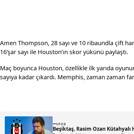
Amen Thompson, 28 sayı ve 10 ribaundla çift haneli
16’şar sayı ile Houston’ın skor yükünü paylaştı.
Maç boyunca Houston, özellikle ilk yarıda oyunun 
sayıya kadar çıkardı. Memphis, zaman zaman far
SPOR
Beşiktaş, Rasim Ozan Kütahyal