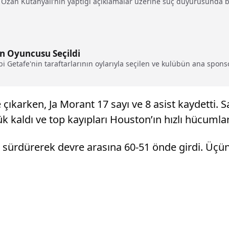
zan Kütahyalı’nın yaptığı açıklamalar üzerine suç duyurusunda bu
lın Oyuncusu Seçildi
bi Getafe'nin taraftarlarının oylarıyla seçilen ve kulübün ana sponso
ıkarken, Ja Morant 17 sayı ve 8 asist kaydetti. Sa
ük kaldı ve top kayıpları Houston’ın hızlı hücuml
nı sürdürerek devre arasına 60-51 önde girdi. Üçü