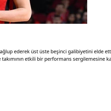
lup ederek üst üste beşinci galibiyetini elde ett
e takımının etkili bir performans sergilemesine k