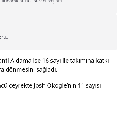
lunarak hukuki süreci başlattı.
ru...
nti Aldama ise 16 sayı ile takımına katkı
ara dönmesini sağladı.
ncü çeyrekte Josh Okogie’nin 11 sayısı