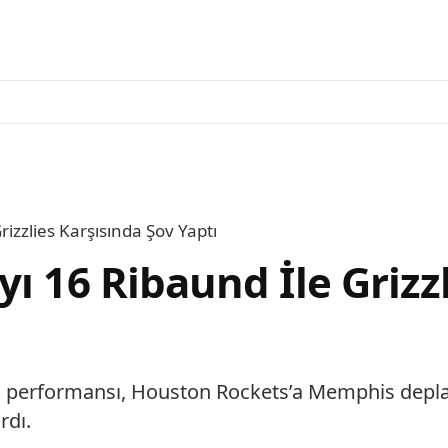
izzlies Karşısında Şov Yaptı
ı 16 Ribaund İle Grizz
li performansı, Houston Rockets’a Memphis depla
rdı.