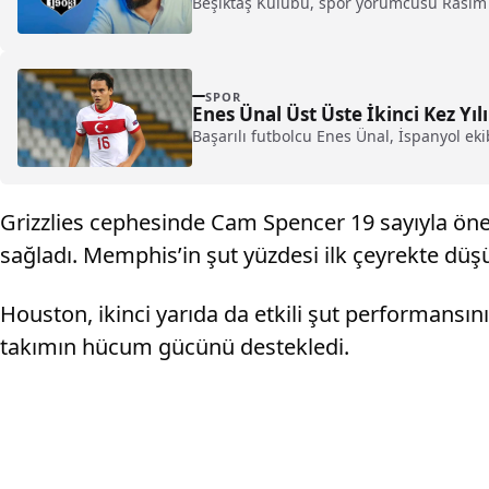
Beşiktaş Kulübü, spor yorumcusu Rasim O
SPOR
Enes Ünal Üst Üste İkinci Kez Yı
Başarılı futbolcu Enes Ünal, İspanyol eki
Grizzlies cephesinde Cam Spencer 19 sayıyla öne ç
sağladı. Memphis’in şut yüzdesi ilk çeyrekte düş
Houston, ikinci yarıda da etkili şut performansı
takımın hücum gücünü destekledi.