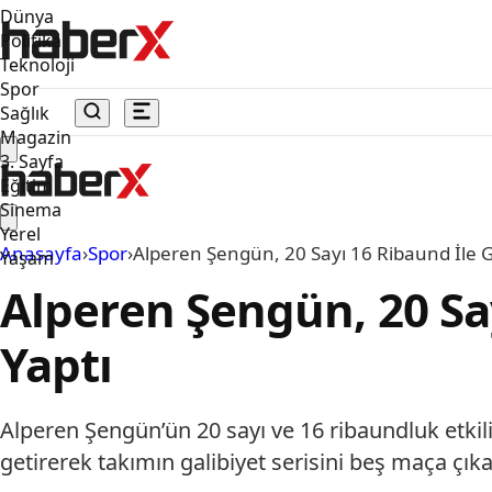
Dünya
Politika
Teknoloji
Spor
Sağlık
Magazin
3. Sayfa
Eğitim
Sinema
Yerel
Anasayfa
›
Spor
›
Alperen Şengün, 20 Sayı 16 Ribaund İle Gr
Yaşam
Alperen Şengün, 20 Say
Yaptı
Alperen Şengün’ün 20 sayı ve 16 ribaundluk etki
getirerek takımın galibiyet serisini beş maça çıka