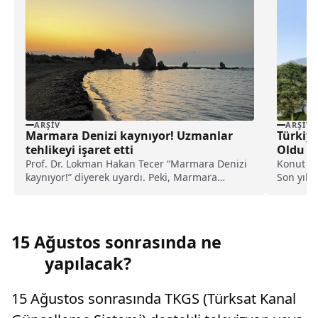
ARŞIV
ARŞIV
Marmara Denizi kaynıyor! Uzmanlar
Türkiy
tehlikeyi işaret etti
Oldu
Prof. Dr. Lokman Hakan Tecer “Marmara Denizi
Konut kr
kaynıyor!” diyerek uyardı. Peki, Marmara
Son yıll
Denizi’ndeki kaynama neyi işaret ediyor, ne
konut kre
anlama geliyor?
15 Ağustos sonrasında ne
yapılacak?
15 Ağustos sonrasında TKGS (Türksat Kanal