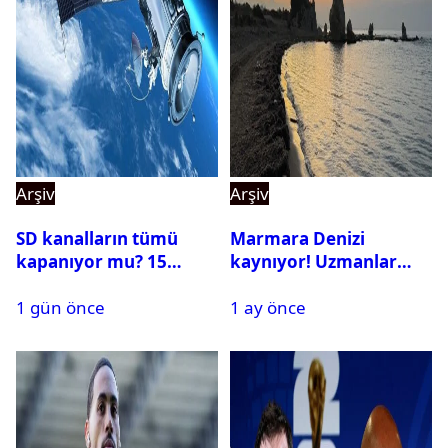
Arşiv
Arşiv
SD kanalların tümü
Marmara Denizi
kapanıyor mu? 15
kaynıyor! Uzmanlar
Ağustos’tan sonra ne
tehlikeyi işaret etti
1 gün önce
1 ay önce
yapılacak?