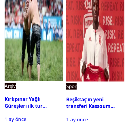
Arşiv
Spor
Kırkpınar Yağlı
Beşiktaş’ın yeni
Güreşleri ilk tur
transferi Kassoum
sonuçları açıklandı! İşte
Ouattara saat kaçta
1 ay önce
2. tura geçen
1 ay önce
gelecek? Resmi
pehlivanlar
açıklama geldi