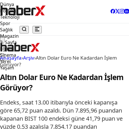
Dünya
Politika
Teknoloji
Spor
Sağlık
Magazin
3. Sayfa
Eğitim
Sinema
Anasayfa
›
Arşiv
›
Altın Dolar Euro Ne Kadardan İşlem
Yerel
Görüyor?
Yaşam
Altın Dolar Euro Ne Kadardan İşlem
Görüyor?
Endeks, saat 13.00 itibarıyla önceki kapanışa
göre 65,72 puan azaldı. Dün 7.895,96 puandan
kapanan BIST 100 endeksi güne 41,79 puan ve
yüzde 0,53 azalışla 7.854,17 puandan