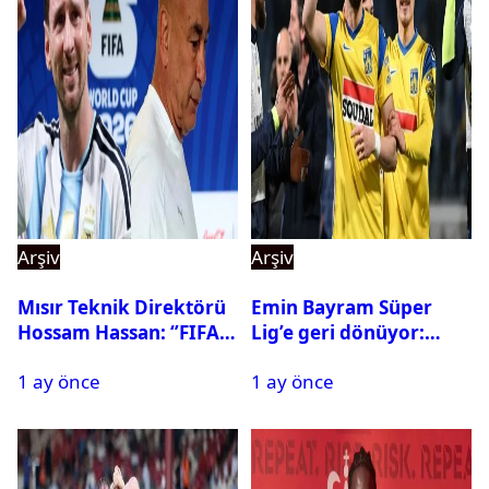
Arşiv
Arşiv
Mısır Teknik Direktörü
Emin Bayram Süper
Hossam Hassan: ‘’FIFA,
Lig’e geri dönüyor:
Messi’nin elenmesini
Galatasaray onay verdi
1 ay önce
1 ay önce
istemiyor’’