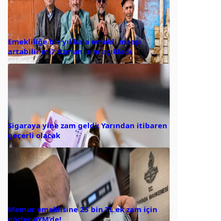
Emekliliğe bir yıl kala emekli maaşı
artabilir mi? Uzman isim açıkladı
Sigaraya yine zam geldi: Yarından itibaren
geçerli olacak
Memur emeklisine 25 bin TL ek zam için
gözler AYM’de!