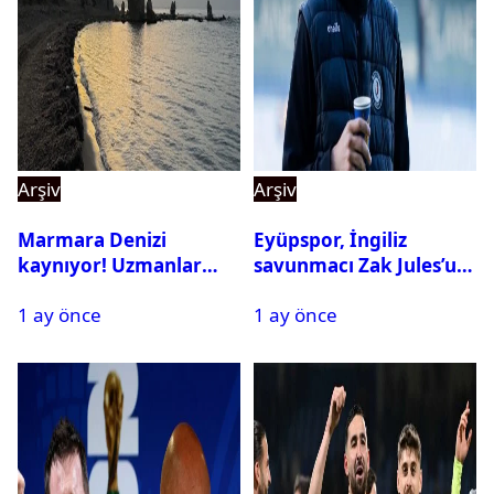
Arşiv
Arşiv
Marmara Denizi
Eyüpspor, İngiliz
kaynıyor! Uzmanlar
savunmacı Zak Jules’u
tehlikeyi işaret etti
kadrosuna kattı
1 ay önce
1 ay önce