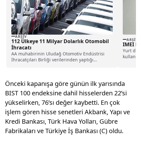
ARŞIV
ARŞIV
112 Ülkeye 11 Milyar Dolarlık Otomobil
IMEI K
İhracatı
Yurt dış
AA muhabirinin Uludağ Otomotiv Endüstrisi
kullanma
İhracatçıları Birliği verilerinden yaptığı
ödemesi 
derlemeye göre, ihracatını geçen yıl...
Önceki kapanışa göre günün ilk yarısında
BIST 100 endeksine dahil hisselerden 22’si
yükselirken, 76’sı değer kaybetti. En çok
işlem gören hisse senetleri Akbank, Yapı ve
Kredi Bankası, Türk Hava Yolları, Gübre
Fabrikaları ve Türkiye İş Bankası (C) oldu.