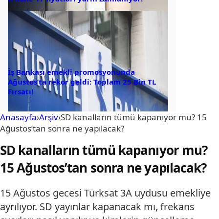
İş Bankası emekli promosyonunda
Ağustos’ta rekor geldi: Toplam 25 Bin TL
Fırsatı!
Anasayfa
›
Arşiv
›
SD kanalların tümü kapanıyor mu? 15
Ağustos’tan sonra ne yapılacak?
SD kanalların tümü kapanıyor mu?
15 Ağustos’tan sonra ne yapılacak?
15 Ağustos gecesi Türksat 3A uydusu emekliye
ayrılıyor. SD yayınlar kapanacak mı, frekans