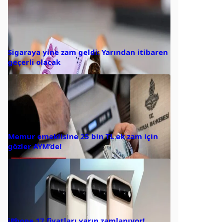
Sigaraya yine zam geldi: Yarından itibaren
geçerli olacak
Memur emeklisine 25 bin TL ek zam için
gözler AYM’de!
iPhone 17 fiyatları yarın zamlanıyor!