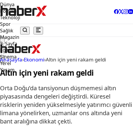
Dünya
Politika
Teknoloji
Spor
Sağlık
Magazin
3. Sayfa
Eğitim
Sinema
Anasayfa
›
Ekonomi
›
Altın için yeni rakam geldi
Yerel
Yaşam
Altın için yeni rakam geldi
Orta Doğu’da tansiyonun düşmemesi altın
piyasasında dengeleri değiştirdi. Küresel
risklerin yeniden yükselmesiyle yatırımcı güvenli
limana yönelirken, uzmanlar ons altında yeni
bant aralığına dikkat çekti.