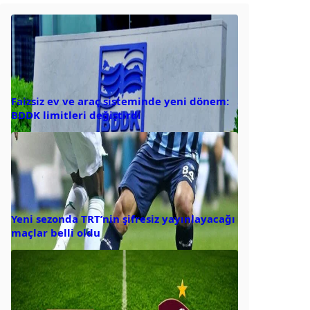
Faizsiz ev ve araç sisteminde yeni dönem:
BDDK limitleri değiştirdi
Yeni sezonda TRT’nin şifresiz yayınlayacağı
maçlar belli oldu