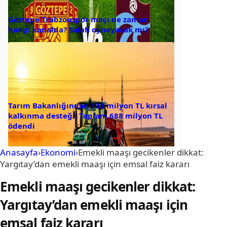
Göztepe Trabzonspor maçı ne zaman,
hangi kanalda? Salah oynayacak mı?
Tarım Bakanlığından 131 milyon TL kırsal
kalkınma desteği: Toplam 688 milyon TL
ödendi
Anasayfa
›
Ekonomi
›
Emekli maaşı gecikenler dikkat:
Yargıtay’dan emekli maaşı için emsal faiz kararı
Emekli maaşı gecikenler dikkat:
Yargıtay’dan emekli maaşı için
emsal faiz kararı