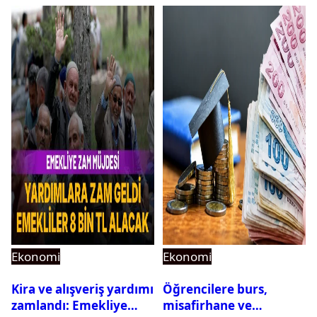
Ekonomi
Ekonomi
Kira ve alışveriş yardımı
Öğrencilere burs,
zamlandı: Emekliye
misafirhane ve