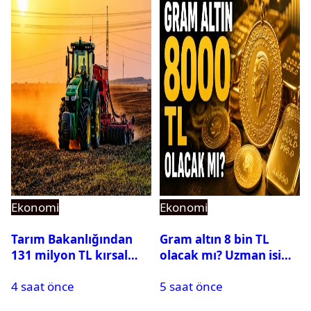
Ekonomi
Ekonomi
Tarım Bakanlığından
Gram altın 8 bin TL
131 milyon TL kırsal
olacak mı? Uzman isim
kalkınma desteği:
yıl sonu hedefini
4 saat önce
5 saat önce
Toplam 688 milyon TL
açıkladı
ödendi