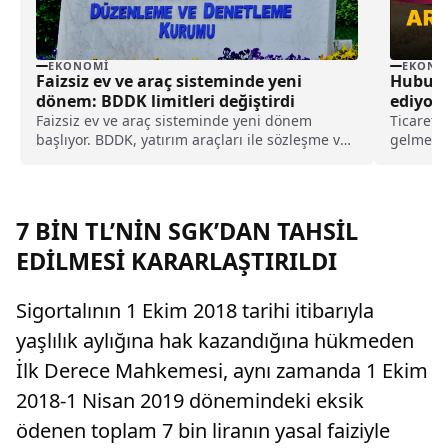
EKONOMI
EKONO
Faizsiz ev ve araç sisteminde yeni
Hububa
dönem: BDDK limitleri değiştirdi
ediyor:
geldi
Faizsiz ev ve araç sisteminde yeni dönem
Ticaret 
başlıyor. BDDK, yatırım araçları ile sözleşme ve
gelmeye 
finansman limitlerine sınır getirdi.
fiyatları
zamland
7 BİN TL’NİN SGK’DAN TAHSİL
EDİLMESİ KARARLAŞTIRILDI
Sigortalının 1 Ekim 2018 tarihi itibarıyla
yaşlılık aylığına hak kazandığına hükmeden
İlk Derece Mahkemesi, aynı zamanda 1 Ekim
2018-1 Nisan 2019 dönemindeki eksik
ödenen toplam 7 bin liranın yasal faiziyle