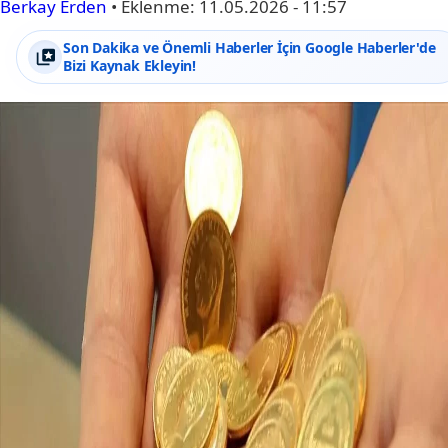
Berkay Erden
•
Eklenme:
11.05.2026 - 11:57
Son Dakika ve Önemli Haberler İçin Google Haberler'de
Bizi Kaynak Ekleyin!