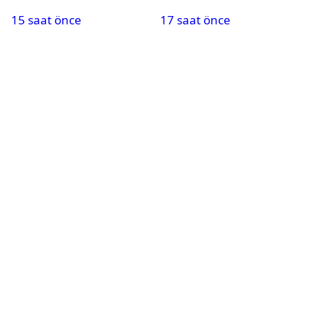
aylık 8 bin TL destek
kırtasiye desteği:
15 saat önce
17 saat önce
Başvurular başladı