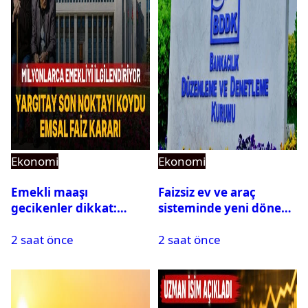
Ekonomi
Ekonomi
Emekli maaşı
Faizsiz ev ve araç
gecikenler dikkat:
sisteminde yeni dönem:
Yargıtay’dan emekli
BDDK limitleri
2 saat önce
2 saat önce
maaşı için emsal faiz
değiştirdi
kararı