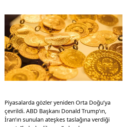
fiyatları da güncellendi.
büyük or
Piyasalarda gözler yeniden Orta Doğu’ya
çevrildi. ABD Başkanı Donald Trump’ın,
İran’ın sunulan ateşkes taslağına verdiği