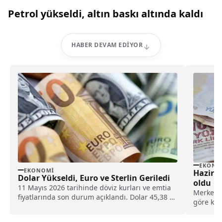
Petrol yükseldi, altın baskı altında kaldı
HABER DEVAM EDIYOR
EKONO
EKONOMI
Haziran
Dolar Yükseldi, Euro ve Sterlin Geriledi
oldu
11 Mayıs 2026 tarihinde döviz kurları ve emtia
Merkez B
fiyatlarında son durum açıklandı. Dolar 45,38 TL
göre katı
seviyesine yükselirken euro ve sterlin sınırlı
beklenti
düşüş kaydetti. Altın, gümüş ve akaryakıt
emekli m