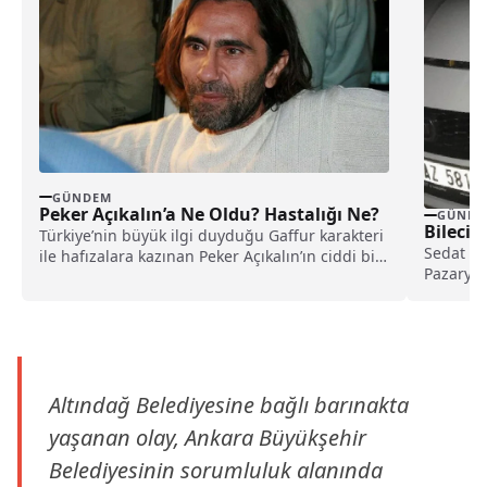
GÜNDEM
Peker Açıkalın’a Ne Oldu? Hastalığı Ne?
GÜNDE
Bilecik’
Türkiye’nin büyük ilgi duyduğu Gaffur karakteri
Sedat CE
ile hafızalara kazınan Peker Açıkalın’ın ciddi bir
Pazaryeri
rahatsızlık...
karşı...
Altındağ Belediyesine bağlı barınakta
yaşanan olay, Ankara Büyükşehir
Belediyesinin sorumluluk alanında