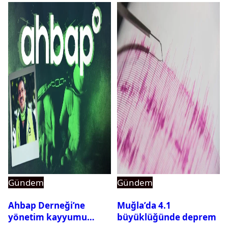
Gündem
Gündem
Ahbap Derneği’ne
Muğla’da 4.1
yönetim kayyumu
büyüklüğünde deprem