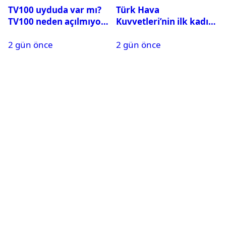
TV100 uyduda var mı?
Türk Hava
TV100 neden açılmıyor?
Kuvvetleri’nin ilk kadın
generali Özlem
2 gün önce
2 gün önce
Karapınar hakkında
dikkat çeken detay
ortaya çıktı