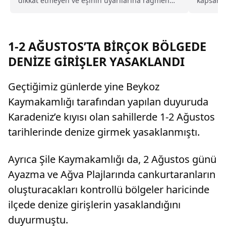
dikkat etmeyen ve eşinin uyarılarına rağmen
kapsamın
duş almayarak sürekli ter kokan kocayı tam
yürürlüğ
kusurlu buldu. Bu kapsamda çiftin
boşanmasına karar verilirken, kocanın 360 bin
lira tazminat ödemesine karar verildi.
1-2 AĞUSTOS’TA BİRÇOK BÖLGEDE
DENİZE GİRİŞLER YASAKLANDI
Geçtiğimiz günlerde yine Beykoz
Kaymakamlığı tarafından yapılan duyuruda
Karadeniz’e kıyısı olan sahillerde 1-2 Ağustos
tarihlerinde denize girmek yasaklanmıştı.
Ayrıca Şile Kaymakamlığı da, 2 Ağustos günü
Ayazma ve Ağva Plajlarında cankurtaranların
oluşturacakları kontrollü bölgeler haricinde
ilçede denize girişlerin yasaklandığını
duyurmuştu.