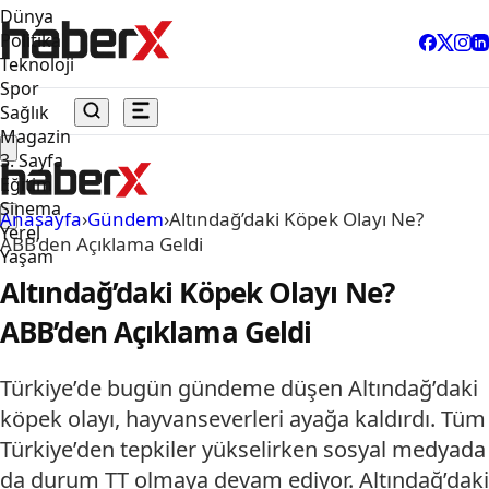
Dünya
Politika
Teknoloji
Spor
Sağlık
Magazin
3. Sayfa
Eğitim
Sinema
Anasayfa
›
Gündem
›
Altındağ’daki Köpek Olayı Ne?
Yerel
ABB’den Açıklama Geldi
Yaşam
Altındağ’daki Köpek Olayı Ne?
ABB’den Açıklama Geldi
Türkiye’de bugün gündeme düşen Altındağ’daki
köpek olayı, hayvanseverleri ayağa kaldırdı. Tüm
Türkiye’den tepkiler yükselirken sosyal medyada
da durum TT olmaya devam ediyor. Altındağ’daki