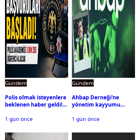
Gündem
Gündem
Polis olmak isteyenlere
Ahbap Derneği’ne
beklenen haber geldi!
yönetim kayyumu
PMYO başvuruları açıldı
atandı: Kapatma davası
1 gün önce
1 gün önce
açıldı