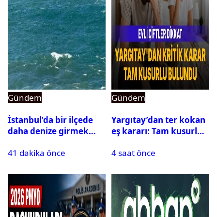
Gündem
Gündem
İstanbul’da bir ilçede
Yargıtay’dan ter kokan
daha denize girmek
eş kararı: Tam kusurlu
yasaklandı
bulundu
41 dakika önce
4 saat önce