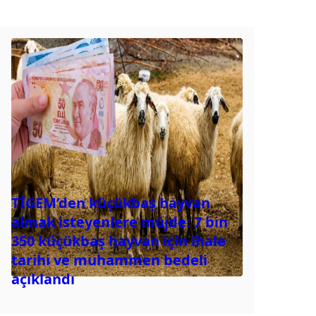
TİGEM’den küçükbaş hayvan
almak isteyenlere müjde: 7 bin
350 küçükbaş hayvan için ihale
tarihi ve muhammen bedeli
açıklandı