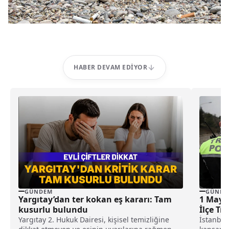
HABER DEVAM EDIYOR
GÜNDEM
GÜNDE
Yargıtay’dan ter kokan eş kararı: Tam
1 Mayıs
kusurlu bulundu
İlçe Tr
Yargıtay 2. Hukuk Dairesi, kişisel temizliğine
İstanbu