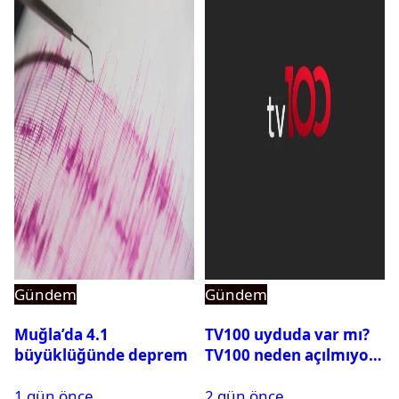
Gündem
Gündem
Muğla’da 4.1
TV100 uyduda var mı?
büyüklüğünde deprem
TV100 neden açılmıyor?
1 gün önce
2 gün önce