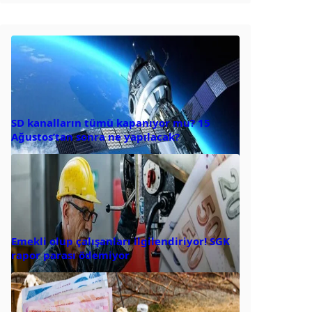
SD kanalların tümü kapanıyor mu? 15
Ağustos’tan sonra ne yapılacak?
Emekli olup çalışanları ilgilendiriyor! SGK
rapor parası ödemiyor