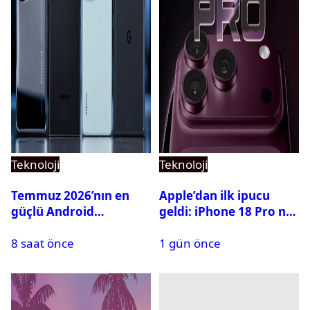
Teknoloji
Teknoloji
Temmuz 2026’nın en
Apple’dan ilk ipucu
güçlü Android
geldi: iPhone 18 Pro ne
telefonları belli oldu
zaman tanıtılacak?
8 saat önce
1 gün önce