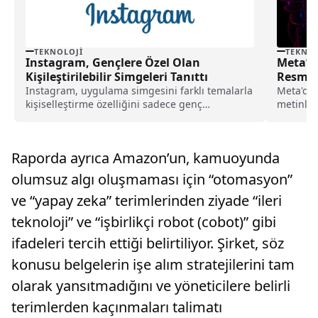
TEKNOLOJI
TEKNOL
Instagram, Gençlere Özel Olan
Meta’nı
Kişileştirilebilir Simgeleri Tanıttı
Resmen
Instagram, uygulama simgesini farklı temalarla
Meta'dan
kişiselleştirme özelliğini sadece genç
metinler
kullanıcılarına sundu; yetişkinler ise yaş
üzerinde 
sınırlamasına tepki gösterdi.
Raporda ayrıca Amazon’un, kamuoyunda
olumsuz algı oluşmaması için “otomasyon”
ve “yapay zeka” terimlerinden ziyade “ileri
teknoloji” ve “işbirlikçi robot (cobot)” gibi
ifadeleri tercih ettiği belirtiliyor. Şirket, söz
konusu belgelerin işe alım stratejilerini tam
olarak yansıtmadığını ve yöneticilere belirli
terimlerden kaçınmaları talimatı