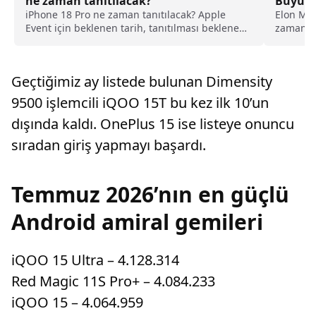
ne zaman tanıtılacak?
Büyük 
iPhone 18 Pro ne zaman tanıtılacak? Apple
Elon Mus
Event için beklenen tarih, tanıtılması beklenen
zaman çi
ürünler ve son gelişmeler haberimizde.
Kullanıcıl
Geçtiğimiz ay listede bulunan Dimensity
9500 işlemcili iQOO 15T bu kez ilk 10’un
dışında kaldı. OnePlus 15 ise listeye onuncu
sıradan giriş yapmayı başardı.
Temmuz 2026’nın en güçlü
Android amiral gemileri
iQOO 15 Ultra – 4.128.314
Red Magic 11S Pro+ – 4.084.233
iQOO 15 – 4.064.959