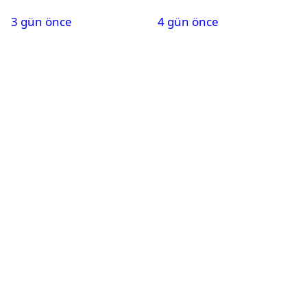
aştı
pahalı iPhone’u olabilir
3 gün önce
4 gün önce