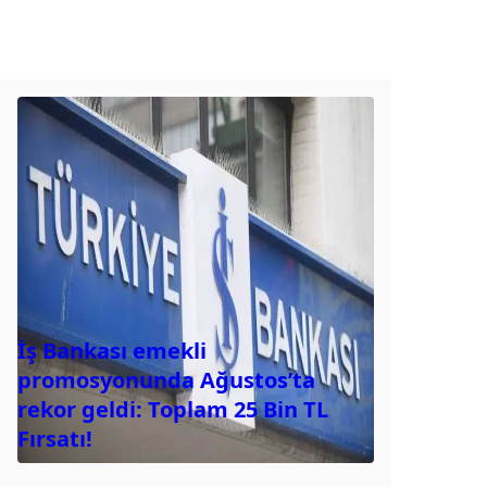
İş Bankası emekli
promosyonunda Ağustos’ta
rekor geldi: Toplam 25 Bin TL
Fırsatı!