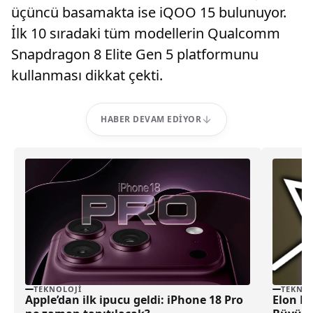
üçüncü basamakta ise iQOO 15 bulunuyor.
İlk 10 sıradaki tüm modellerin Qualcomm
Snapdragon 8 Elite Gen 5 platformunu
kullanması dikkat çekti.
HABER DEVAM EDIYOR
TEKNOLOJI
TEKNOL
Apple’dan ilk ipucu geldi: iPhone 18 Pro
Elon Mu