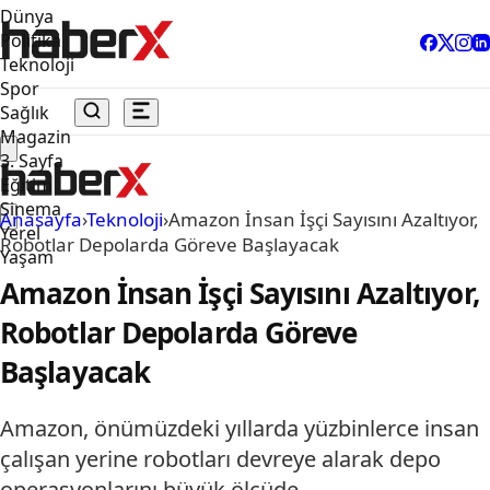
Dünya
Politika
Teknoloji
Spor
Sağlık
Magazin
3. Sayfa
Eğitim
Sinema
Anasayfa
›
Teknoloji
›
Amazon İnsan İşçi Sayısını Azaltıyor,
Yerel
Robotlar Depolarda Göreve Başlayacak
Yaşam
Amazon İnsan İşçi Sayısını Azaltıyor,
Robotlar Depolarda Göreve
Başlayacak
Amazon, önümüzdeki yıllarda yüzbinlerce insan
çalışan yerine robotları devreye alarak depo
operasyonlarını büyük ölçüde