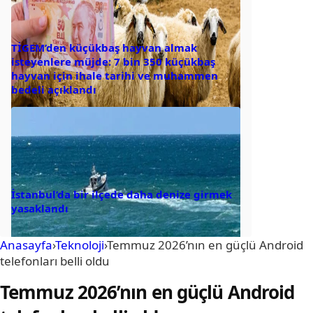
TİGEM’den küçükbaş hayvan almak
isteyenlere müjde: 7 bin 350 küçükbaş
hayvan için ihale tarihi ve muhammen
bedeli açıklandı
İstanbul’da bir ilçede daha denize girmek
yasaklandı
Anasayfa
›
Teknoloji
›
Temmuz 2026’nın en güçlü Android
telefonları belli oldu
Temmuz 2026’nın en güçlü Android