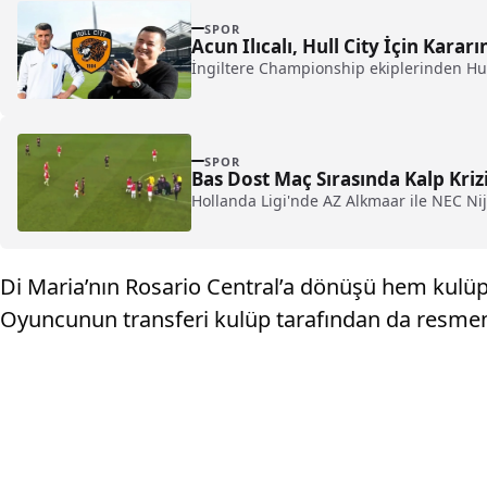
SPOR
Acun Ilıcalı, Hull City İçin Karar
İngiltere Championship ekiplerinden Hull 
SPOR
Bas Dost Maç Sırasında Kalp Kriz
Hollanda Ligi'nde AZ Alkmaar ile NEC Ni
Di Maria’nın Rosario Central’a dönüşü hem kulüp 
Oyuncunun transferi kulüp tarafından da resme