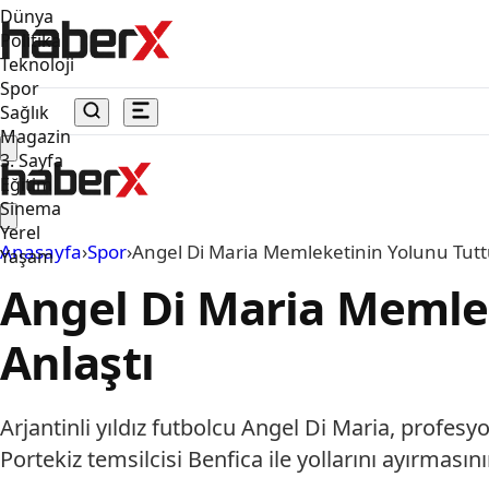
Dünya
Politika
Teknoloji
Spor
Sağlık
Magazin
3. Sayfa
Eğitim
Sinema
Yerel
Anasayfa
›
Spor
›
Angel Di Maria Memleketinin Yolunu Tuttu:
Yaşam
Angel Di Maria Memlek
Anlaştı
Arjantinli yıldız futbolcu Angel Di Maria, profesy
Portekiz temsilcisi Benfica ile yollarını ayırması