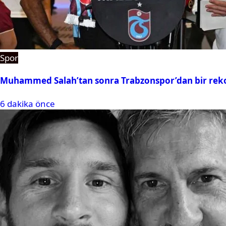
Spor
Muhammed Salah’tan sonra Trabzonspor’dan bir rek
6 dakika önce