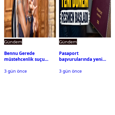
Gündem
Gündem
Bennu Gerede
Pasaport
müstehcenlik suçu
başvurularında yeni
kapsamında gözaltına
dönem başladı
3 gün önce
3 gün önce
alındı