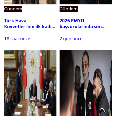
Gündem
Gündem
Türk Hava
2026 PMYO
Kuvvetleri’nin ilk kadın
başvurularında son
generali Özlem
durum ne?
18 saat önce
2 gün önce
Karapınar hakkında
dikkat çeken detay
ortaya çıktı