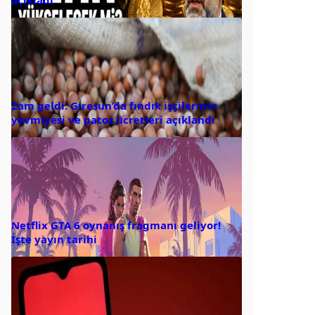
Zam geldi: Giresun’da fındık işçilerinin
yevmiyesi ve patoz ücretleri açıklandı
Netflix GTA 6 oynanış fragmanı geliyor!
İşte yayın tarihi