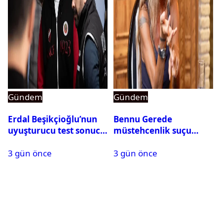
Gündem
Gündem
Erdal Beşikçioğlu’nun
Bennu Gerede
uyuşturucu test sonucu
müstehcenlik suçu
belli oldu
kapsamında gözaltına
3 gün önce
3 gün önce
alındı