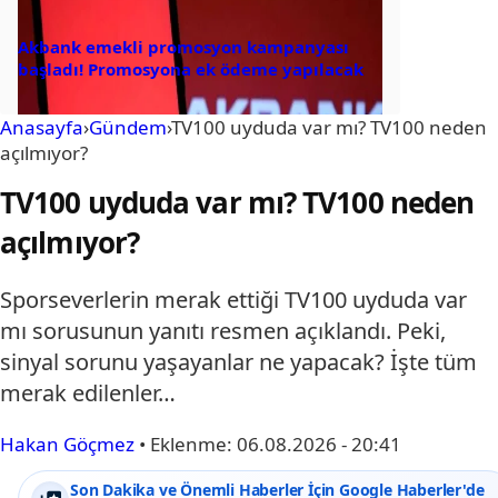
Akbank emekli promosyon kampanyası
başladı! Promosyona ek ödeme yapılacak
Anasayfa
›
Gündem
›
TV100 uyduda var mı? TV100 neden
açılmıyor?
TV100 uyduda var mı? TV100 neden
açılmıyor?
Sporseverlerin merak ettiği TV100 uyduda var
mı sorusunun yanıtı resmen açıklandı. Peki,
sinyal sorunu yaşayanlar ne yapacak? İşte tüm
merak edilenler…
Hakan Göçmez
•
Eklenme:
06.08.2026 - 20:41
Son Dakika ve Önemli Haberler İçin Google Haberler'de