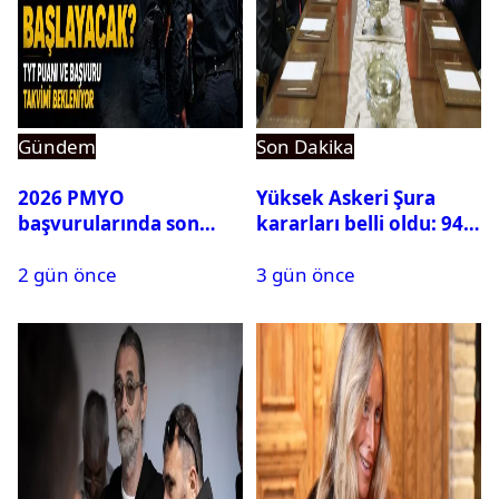
Gündem
Son Dakika
2026 PMYO
Yüksek Askeri Şura
başvurularında son
kararları belli oldu: 94
durum ne?
isim terfi etti
2 gün önce
3 gün önce