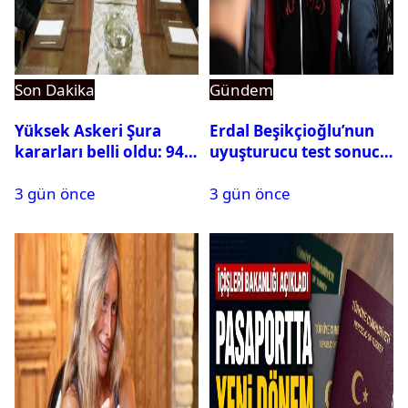
Son Dakika
Gündem
Yüksek Askeri Şura
Erdal Beşikçioğlu’nun
kararları belli oldu: 94
uyuşturucu test sonucu
isim terfi etti
belli oldu
3 gün önce
3 gün önce