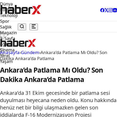
Dünya
Politika
Teknoloji
Spor
Sağlık
Magazin
3. Sayfa
Eğitim
Sinema
Anasayfa
›
Gündem
›
Ankara’da Patlama Mı Oldu? Son
Yerel
Dakika Ankara’da Patlama
Yaşam
Ankara’da Patlama Mı Oldu? Son
Dakika Ankara’da Patlama
Ankara’da 31 Ekim gecesinde bir patlama sesi
duyulması heyecana neden oldu. Konu hakkında
henüz net bir bilgi ulaşmazken gelen son
iddialarda F-16 Modernizasyon Projesi