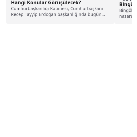
Hangi Konular Görüşülecek?
Bingöl’
Cumhurbaşkanlığı Kabinesi, Cumhurbaşkanı
Bingöl Y
Recep Tayyip Erdoğan başkanlığında bugün
nazaran
toplanacak. Yoğun bir gündeme sahip olacak...
Jandarma