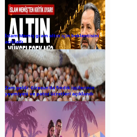
İslam Memiş gram altın için beklentisini
açıkladı
Zam geldi: Giresun’da fındık işçilerinin
yevmiyesi ve patoz ücretleri açıklandı