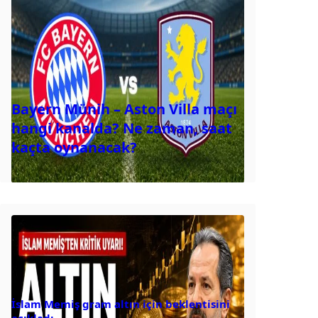
Bayern Münih – Aston Villa maçı
hangi kanalda? Ne zaman, saat
kaçta oynanacak?
İslam Memiş gram altın için beklentisini
açıkladı