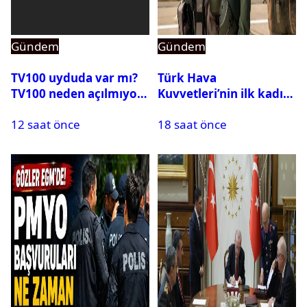
Gündem
Gündem
TV100 uyduda var mı?
Türk Hava
TV100 neden açılmıyor?
Kuvvetleri’nin ilk kadın
generali Özlem
12 saat önce
18 saat önce
Karapınar hakkında
dikkat çeken detay
ortaya çıktı