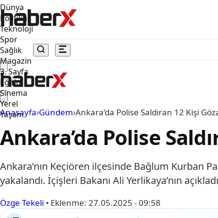
Dünya
Politika
Teknoloji
Spor
Sağlık
Magazin
3. Sayfa
Eğitim
Sinema
Yerel
Anasayfa
›
Gündem
›
Ankara’da Polise Saldıran 12 Kişi Göza
Yaşam
Ankara’da Polise Saldır
Ankara’nın Keçiören ilçesinde Bağlum Kurban Paz
yakalandı. İçişleri Bakanı Ali Yerlikaya’nın açıkla
Özge Tekeli
•
Eklenme:
27.05.2025 - 09:58