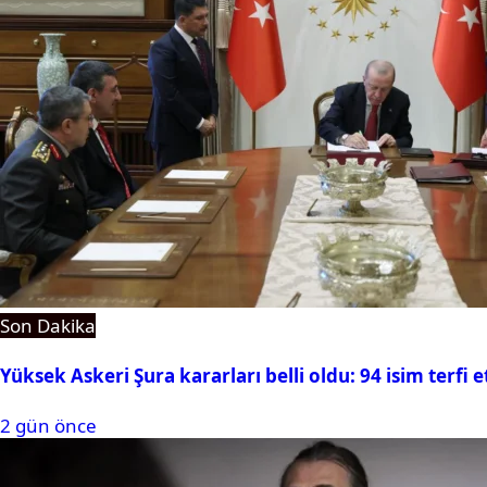
Son Dakika
Yüksek Askeri Şura kararları belli oldu: 94 isim terfi e
2 gün önce