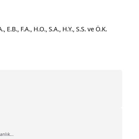
E.B., F.A., H.O., S.A., H.Y., S.S. ve Ö.K.
nlık...