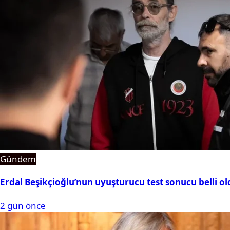
Gündem
Erdal Beşikçioğlu’nun uyuşturucu test sonucu belli o
2 gün önce