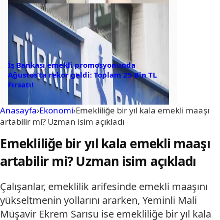
İş Bankası emekli promosyonunda
Ağustos’ta rekor geldi: Toplam 25 Bin TL
Fırsatı!
Anasayfa
›
Ekonomi
›
Emekliliğe bir yıl kala emekli maaşı
artabilir mi? Uzman isim açıkladı
Emekliliğe bir yıl kala emekli maaşı
artabilir mi? Uzman isim açıkladı
Çalışanlar, emeklilik arifesinde emekli maaşını
yükseltmenin yollarını ararken, Yeminli Mali
Müşavir Ekrem Sarısu ise emekliliğe bir yıl kala