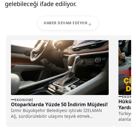
gelebileceği ifade ediliyor.
HABER DEVAM EDIYOR
EKONO
EKONOMI
Hükümet
Otoparklarda Yüzde 50 İndirim Müjdesi!
Yardım 
İzmir Büyükşehir Belediyesi iştiraki İZELMAN
Türkiye'
AŞ, sürdürülebilir ulaşımı teşvik etmek
alanlard
amacıyla kent genelindeki otoparklarda
kapsamda
standart elektrikli araçlara uyguladığı yüzde 50
ödenirke
indirim desteğini sürdürmeye devam ediyor.