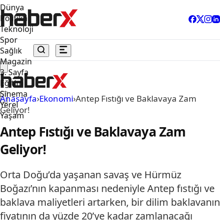
Dünya
Politika
Teknoloji
Spor
Sağlık
Magazin
3. Sayfa
Eğitim
Sinema
Anasayfa
›
Ekonomi
›
Antep Fıstığı ve Baklavaya Zam
Yerel
Geliyor!
Yaşam
Antep Fıstığı ve Baklavaya Zam
Geliyor!
Orta Doğu’da yaşanan savaş ve Hürmüz
Boğazı’nın kapanması nedeniyle Antep fıstığı ve
baklava maliyetleri artarken, bir dilim baklavanın
fiyatının da yüzde 20’ye kadar zamlanacağı