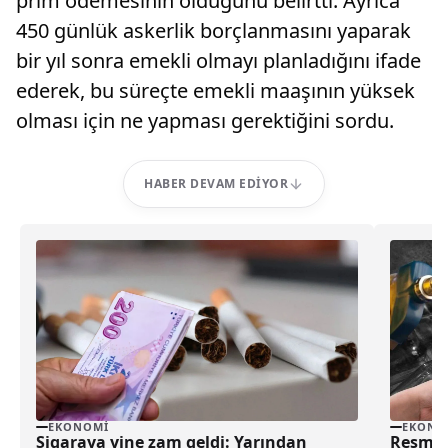
prim ödemesinin olduğunu belirtti. Ayrıca
450 günlük askerlik borçlanmasını yaparak
bir yıl sonra emekli olmayı planladığını ifade
ederek, bu süreçte emekli maaşının yüksek
olması için ne yapması gerektiğini sordu.
HABER DEVAM EDIYOR
EKONOMI
EKONO
Sigaraya yine zam geldi: Yarından
Resmi G