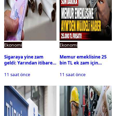
Ekonomi
Ekonomi
Sigaraya yine zam
Memur emeklisine 25
geldi: Yarından itibaren
bin TL ek zam için
geçerli olacak
gözler AYM’de!
11 saat önce
11 saat önce