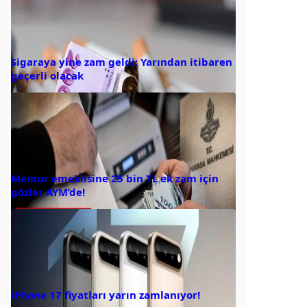
Sigaraya yine zam geldi: Yarından itibaren
geçerli olacak
Memur emeklisine 25 bin TL ek zam için
gözler AYM’de!
iPhone 17 fiyatları yarın zamlanıyor!