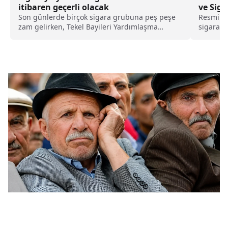
itibaren geçerli olacak
ve Sig
Son günlerde birçok sigara grubuna peş peşe
Resmi Ga
zam gelirken, Tekel Bayileri Yardımlaşma
sigaraya
Derneği Başkanı Erol Dündar, bir sigara
grubuna daha zam geldiğini duyurdu. Gelen
zammın ardından en pahalı ürünün 130 liraya
yükseldiği ve 10 Ağustos (yarın) itibarıyla
geçerli olmaya başlayacağı öğrenildi.