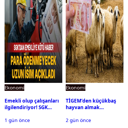
Ekonomi
Ekonomi
Emekli olup çalışanları
TİGEM’den küçükbaş
ilgilendiriyor! SGK
hayvan almak
rapor parası ödemiyor
isteyenlere müjde: 7 bin
1 gün önce
2 gün önce
350 küçükbaş hayvan
için ihale tarihi ve