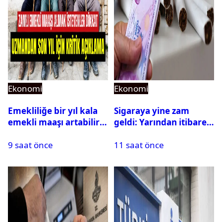
Ekonomi
Ekonomi
Emekliliğe bir yıl kala
Sigaraya yine zam
emekli maaşı artabilir
geldi: Yarından itibaren
mi? Uzman isim açıkladı
geçerli olacak
9 saat önce
11 saat önce