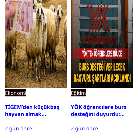
Ekonomi
Eğitim
TİGEM’den küçükbaş
YÖK öğrencilere burs
hayvan almak
desteğini duyurdu:
isteyenlere müjde: 7 bin
Başvuru şartları
2 gün önce
2 gün önce
350 küçükbaş hayvan
açıklandı
için ihale tarihi ve