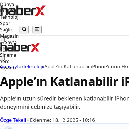
Dünya
Politika
Teknoloji
Spor
Sağlık
Magazin
3. Sayfa
Eğitim
Sinema
Yerel
Anasayfa
›
Teknoloji
›
Apple’ın Katlanabilir iPhone’unun Ekr
Yaşam
Apple’ın Katlanabilir 
Apple’ın uzun süredir beklenen katlanabilir iPhone
deneyimini cebinize taşıyabilir.
Özge Tekeli
•
Eklenme:
18.12.2025 - 10:16