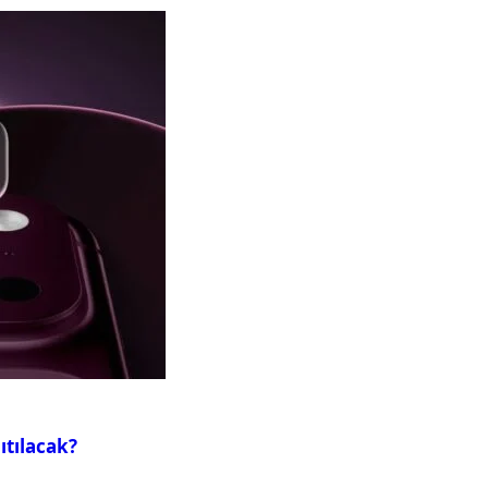
ıtılacak?