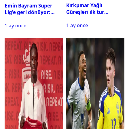
Kırkpınar Yağlı
Emin Bayram Süper
Güreşleri ilk tur
Lig’e geri dönüyor:
sonuçları açıklandı! İşte
Galatasaray onay verdi
1 ay önce
2. tura geçen
1 ay önce
pehlivanlar