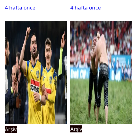
kadrosuna kattı
Messi’nin elenmesini
4 hafta önce
4 hafta önce
istemiyor’’
Arşiv
Arşiv