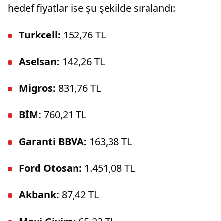
hedef fiyatlar ise şu şekilde sıralandı:
Turkcell:
152,76 TL
Aselsan:
142,26 TL
Migros:
831,76 TL
BİM:
760,21 TL
Garanti BBVA:
163,38 TL
Ford Otosan:
1.451,08 TL
Akbank:
87,42 TL