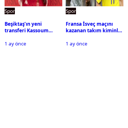
Spor
Spor
Beşiktaş’ın yeni
Fransa İsveç maçını
transferi Kassoum
kazanan takım kiminle
Ouattara saat kaçta
eşleşecek? Son 16
1 ay önce
1 ay önce
gelecek? Resmi
turundaki rakip belli
açıklama geldi
oldu