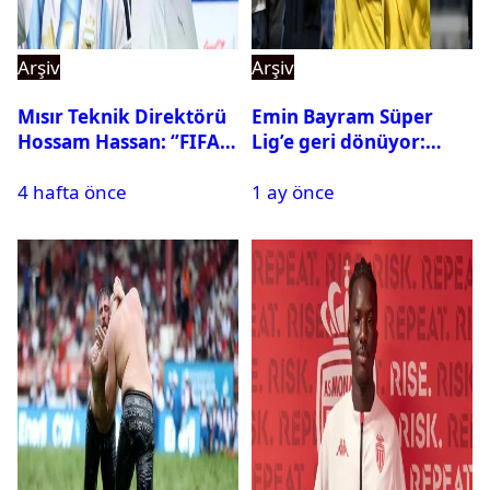
Arşiv
Arşiv
Mısır Teknik Direktörü
Emin Bayram Süper
Hossam Hassan: ‘’FIFA,
Lig’e geri dönüyor:
Messi’nin elenmesini
Galatasaray onay verdi
4 hafta önce
1 ay önce
istemiyor’’