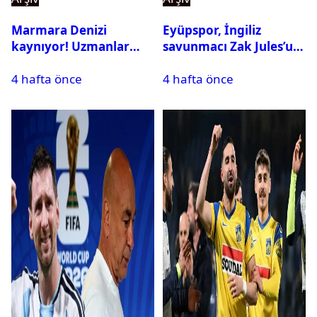
Marmara Denizi
Eyüpspor, İngiliz
kaynıyor! Uzmanlar
savunmacı Zak Jules’u
tehlikeyi işaret etti
kadrosuna kattı
4 hafta önce
4 hafta önce