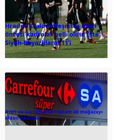
Hradec Kralove Beşiktaş maçı
öncesi kadrolar belli oldu! İşte
Siyah-Beyazlıların 11’i
A101 ve CarrefourSA toplam 48 mağazayı
elden çıkarıyor