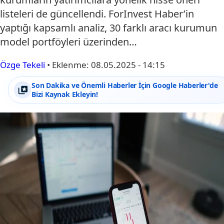
listeleri de güncellendi. ForInvest Haber’in
yaptığı kapsamlı analiz, 30 farklı aracı kurumun
model portföyleri üzerinden…
Özge Tekeli
•
Eklenme:
08.05.2025 - 14:15
Son Dakika ve Önemli Haberler İçin Google Haberler'de
Bizi Kaynak Ekleyin!