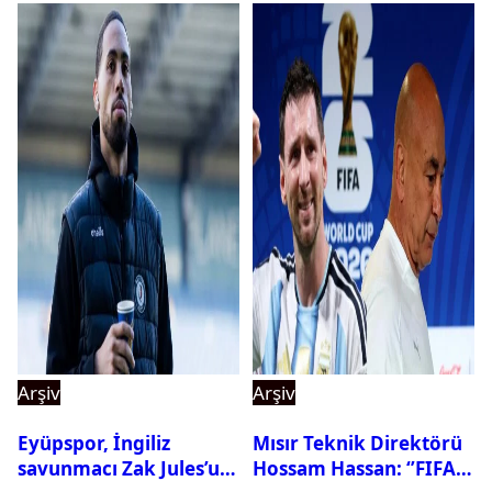
Arşiv
Arşiv
Eyüpspor, İngiliz
Mısır Teknik Direktörü
savunmacı Zak Jules’u
Hossam Hassan: ‘’FIFA,