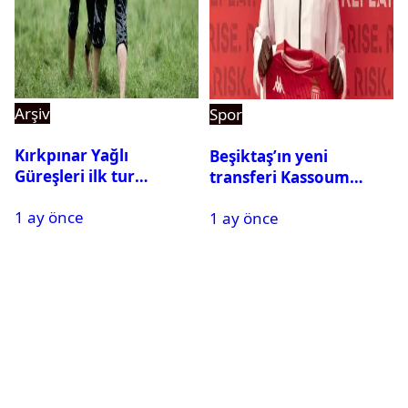
Arşiv
Spor
Kırkpınar Yağlı
Beşiktaş’ın yeni
Güreşleri ilk tur
transferi Kassoum
sonuçları açıklandı! İşte
Ouattara saat kaçta
1 ay önce
2. tura geçen
1 ay önce
gelecek? Resmi
pehlivanlar
açıklama geldi