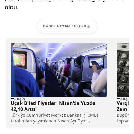
oldu.
HABER DEVAM EDIYOR
ARŞIV
ARŞIV
Uçak Bileti Fiyatları Nisan’da Yüzde
Vergi 
42,10 Arttı!
Zam Re
Türkiye Cumhuriyet Merkez Bankası (TCMB)
Bugün y
tarafından yayımlanan Nisan Ayı Fiyat
kapsamın
Gelişmeleri Raporu’na göre hava...
Yurt dış