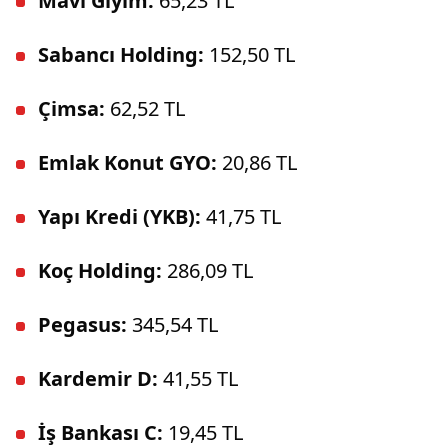
Mavi Giyim:
65,23 TL
Sabancı Holding:
152,50 TL
Çimsa:
62,52 TL
Emlak Konut GYO:
20,86 TL
Yapı Kredi (YKB):
41,75 TL
Koç Holding:
286,09 TL
Pegasus:
345,54 TL
Kardemir D:
41,55 TL
İş Bankası C:
19,45 TL