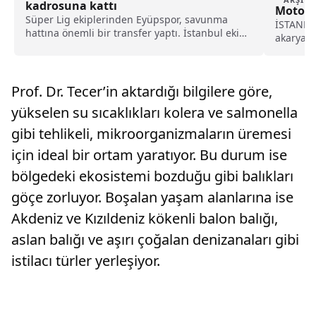
kadrosuna kattı
Motori
Süper Lig ekiplerinden Eyüpspor, savunma
İSTANBUL
hattına önemli bir transfer yaptı. İstanbul ekibi,
akaryakıt
Rotherham United formasını terleten İngiliz
konusu a
stoper Zak Jules’u transfer ettiğini açıkladı.
Prof. Dr. Tecer’in aktardığı bilgilere göre,
yükselen su sıcaklıkları kolera ve salmonella
gibi tehlikeli, mikroorganizmaların üremesi
için ideal bir ortam yaratıyor. Bu durum ise
bölgedeki ekosistemi bozduğu gibi balıkları
göçe zorluyor. Boşalan yaşam alanlarına ise
Akdeniz ve Kızıldeniz kökenli balon balığı,
aslan balığı ve aşırı çoğalan denizanaları gibi
istilacı türler yerleşiyor.