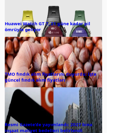
Huawei Watch GT 7, 21 güne kadar pil
ömrüyle geliyor
TMO fındık alım fiyatlarını duyurdu: İşte
güncel fındık alım fiyatları
Resmi Gazete’de yayımlandı: 2027 bina
inşaat maliyet bedelleri belirlendi