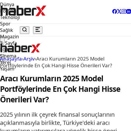
Dünya
Politika
Teknoloji
Spor
Sağlık
Magazin
3. Sayfa
Eğitim
Sinema
Anasayfa
›
Arşiv
›
Aracı Kurumların 2025 Model
Yerel
Portföylerinde En Çok Hangi Hisse Önerileri Var?
Yaşam
Aracı Kurumların 2025 Model
Portföylerinde En Çok Hangi Hisse
Önerileri Var?
2025 yılının ilk çeyrek finansal sonuçlarının
açıklanmasıyla birlikte, Türkiye'deki aracı
kurumların yatırımcılara yönelik hisse öneri