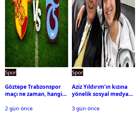
Spor
Spor
Göztepe Trabzonspor
Aziz Yıldırım’ın kızına
maçı ne zaman, hangi
yönelik sosyal medya
kanalda? Salah
paylaşımı yapan şüpheli
2 gün önce
3 gün önce
oynayacak mı?
hakkında karar çıktı