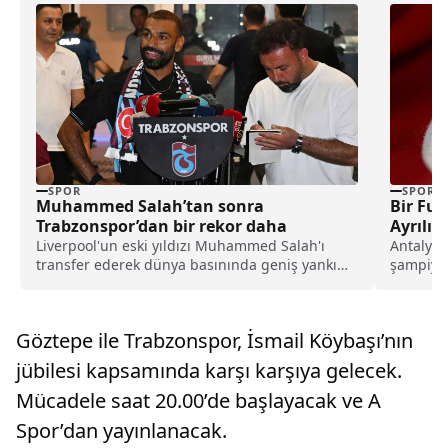
SPOR
SPOR
Muhammed Salah’tan sonra
Bir Fu
Trabzonspor’dan bir rekor daha
Ayrılıyo
Liverpool'un eski yıldızı Muhammed Salah'ı
Antalyas
transfer ederek dünya basınında geniş yankı
şampiyon
uyandıran Trabzonspor, yeni sezon kombine
Ahmet Ku
satışlarında 18 bine ulaşarak tarihinin en
sürülürk
yüksek kombine satış rekorunu kırdığını
çalıştır
Göztepe ile Trabzonspor, İsmail Köybaşı’nın
açıkladı.
varabilec
jübilesi kapsamında karşı karşıya gelecek.
Mücadele saat 20.00’de başlayacak ve A
Spor’dan yayınlanacak.