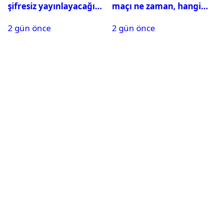
şifresiz yayınlayacağı
maçı ne zaman, hangi
maçlar belli oldu
kanalda? Salah
2 gün önce
2 gün önce
oynayacak mı?