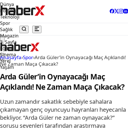
Dünya
Politika
Teknoloji
Spor
Sağlık
Magazin
3. Sayfa
Eğitim
Sinema
Anasayfa
›
Spor
›
Arda Güler’in Oynayacağı Maç Açıklandı!
Yerel
Ne Zaman Maça Çıkacak?
Yaşam
Arda Güler’in Oynayacağı Maç
Açıklandı! Ne Zaman Maça Çıkacak?
Uzun zamandır sakatlık sebebiyle sahalara
çıkamayan genç oyuncuyu hayranları heyecanla
bekliyor. “Arda Güler ne zaman oynayacak?”
sorusu sevenleri tarafından araştırmaya