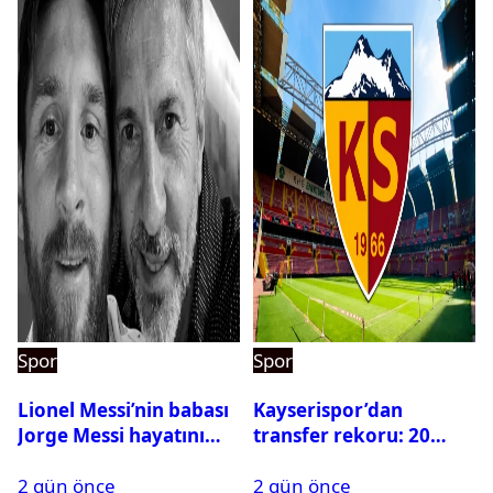
Spor
Spor
Lionel Messi’nin babası
Kayserispor’dan
Jorge Messi hayatını
transfer rekoru: 20
kaybetti
saatte 15 transfer
2 gün önce
2 gün önce