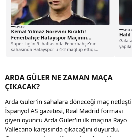
SPOR
SPOR
Kemal Yılmaz Görevini Bıraktı!
Halil D
Fenerbahçe Hatayspor Maçının
Galatasa
Yardımcı Hakemiydi
Süper Lig'in 9. haftasında Fenerbahçe'nin
yapılan
sahasında Hatayspor'u 4-2 mağlup ettiği
önemli bi
mücadelede bir penaltı pozisyonunda...
ARDA GÜLER NE ZAMAN MAÇA
ÇIKACAK?
Arda Güler’in sahalara döneceği maç netleşti
İspanyol AS gazetesi, Real Madrid forması
giyen oyuncu Arda Güler’in ilk maçına Rayo
Vallecano karşısında çıkacağını duyurdu.