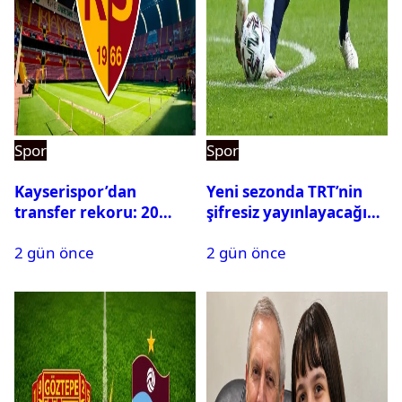
Spor
Spor
Kayserispor’dan
Yeni sezonda TRT’nin
transfer rekoru: 20
şifresiz yayınlayacağı
saatte 15 transfer
maçlar belli oldu
2 gün önce
2 gün önce