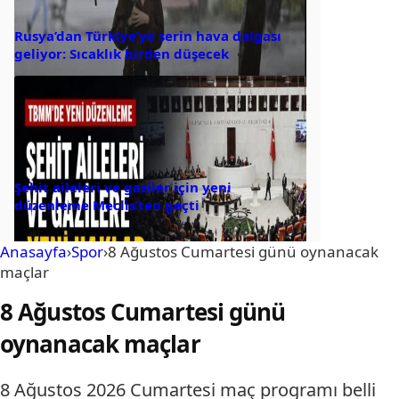
Rusya’dan Türkiye’ye serin hava dalgası
geliyor: Sıcaklık birden düşecek
Şehit aileleri ve gaziler için yeni
düzenleme Meclis’ten geçti
Anasayfa
›
Spor
›
8 Ağustos Cumartesi günü oynanacak
maçlar
8 Ağustos Cumartesi günü
oynanacak maçlar
8 Ağustos 2026 Cumartesi maç programı belli