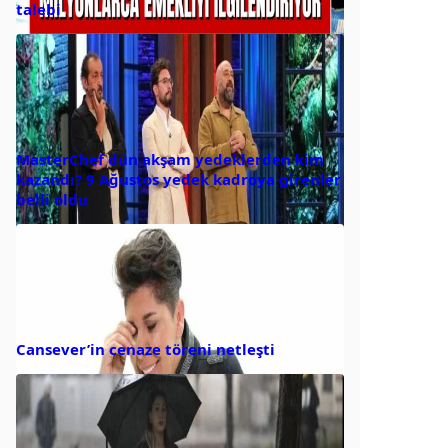
talebi
MasterChef dün akşam yedeklerden kim
kazandı? 9 Ağustos yedek kadroya girenler
belli oldu
Cansever’in cenaze töreni netleşti