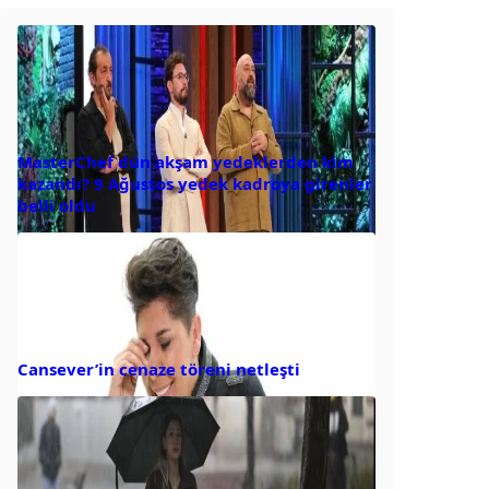
MasterChef dün akşam yedeklerden kim
kazandı? 9 Ağustos yedek kadroya girenler
belli oldu
Cansever’in cenaze töreni netleşti