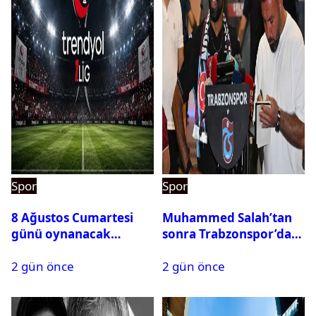
Spor
Spor
8 Ağustos Cumartesi
Muhammed Salah’tan
günü oynanacak
sonra Trabzonspor’dan
maçlar
bir rekor daha
2 gün önce
2 gün önce