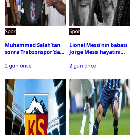
Spor
Spor
Muhammed Salah’tan
Lionel Messi’nin babası
sonra Trabzonspor’dan
Jorge Messi hayatını
bir rekor daha
kaybetti
2 gün önce
2 gün önce