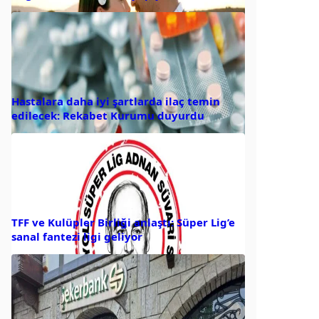
Hastalara daha iyi şartlarda ilaç temin
edilecek: Rekabet Kurumu duyurdu
TFF ve Kulüpler Birliği anlaştı: Süper Lig’e
sanal fantezi ligi geliyor