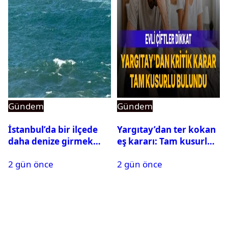
Gündem
Gündem
İstanbul’da bir ilçede
Yargıtay’dan ter kokan
daha denize girmek
eş kararı: Tam kusurlu
yasaklandı
bulundu
2 gün önce
2 gün önce