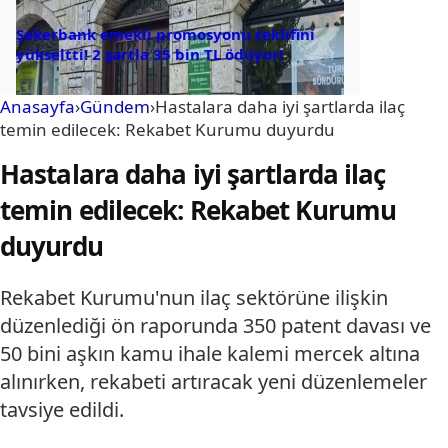
Şekerbank emekli promosyonu teklifini
yükseltti! 2 şartla 35 bin TL ödüyor!
Anasayfa
›
Gündem
›
Hastalara daha iyi şartlarda ilaç
temin edilecek: Rekabet Kurumu duyurdu
Hastalara daha iyi şartlarda ilaç
temin edilecek: Rekabet Kurumu
duyurdu
Rekabet Kurumu'nun ilaç sektörüne ilişkin
düzenlediği ön raporunda 350 patent davası ve
50 bini aşkın kamu ihale kalemi mercek altına
alınırken, rekabeti artıracak yeni düzenlemeler
tavsiye edildi.