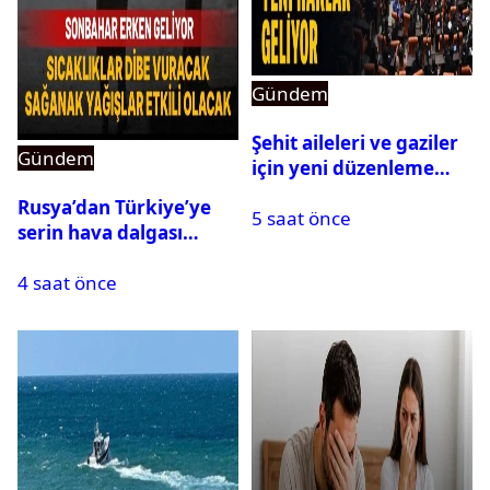
Gündem
Şehit aileleri ve gaziler
Gündem
için yeni düzenleme
Meclis’ten geçti
Rusya’dan Türkiye’ye
5 saat önce
serin hava dalgası
geliyor: Sıcaklık birden
4 saat önce
düşecek