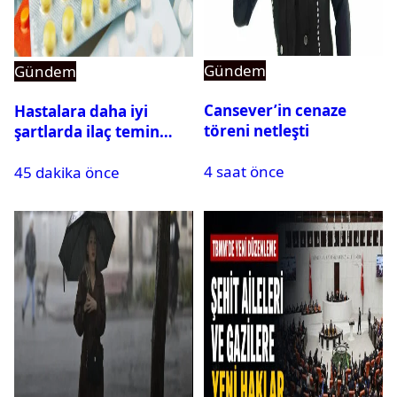
Gündem
Gündem
Cansever’in cenaze
Hastalara daha iyi
töreni netleşti
şartlarda ilaç temin
edilecek: Rekabet
4 saat önce
45 dakika önce
Kurumu duyurdu