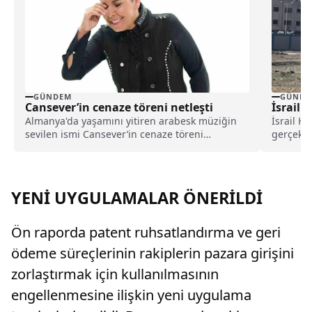
GÜNDEM
GÜNDE
Cansever’in cenaze töreni netleşti
İsrail 
Almanya'da yaşamını yitiren arabesk müziğin
İsrail H
sevilen ismi Cansever’in cenaze töreni
gerçekleş
açıklandı.
açıklama
YENİ UYGULAMALAR ÖNERİLDİ
Ön raporda patent ruhsatlandırma ve geri
ödeme süreçlerinin rakiplerin pazara girişini
zorlaştırmak için kullanılmasının
engellenmesine ilişkin yeni uygulama