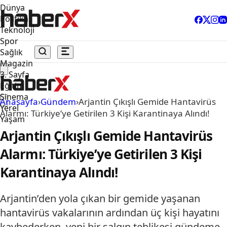
Dünya
Politika
Teknoloji
Spor
Sağlık
Magazin
3. Sayfa
Eğitim
Sinema
Anasayfa
›
Gündem
›
Arjantin Çıkışlı Gemide Hantavirüs
Yerel
Alarmı: Türkiye’ye Getirilen 3 Kişi Karantinaya Alındı!
Yaşam
Arjantin Çıkışlı Gemide Hantavirüs
Alarmı: Türkiye’ye Getirilen 3 Kişi
Karantinaya Alındı!
Arjantin’den yola çıkan bir gemide yaşanan
hantavirüs vakalarının ardından üç kişi hayatını
kaybederken, yeni bir salgın tehlikesi gündeme