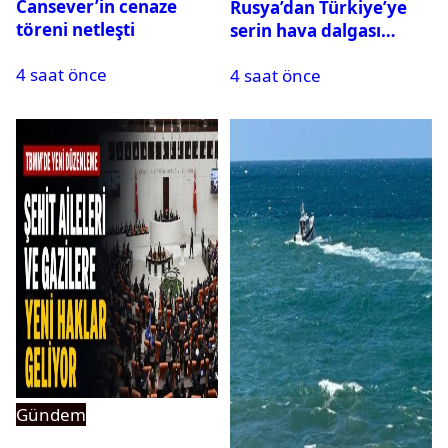
Cansever’in cenaze
Rusya’dan Türkiye’ye
töreni netleşti
serin hava dalgası
geliyor: Sıcaklık birden
4 saat önce
4 saat önce
düşecek
Gündem