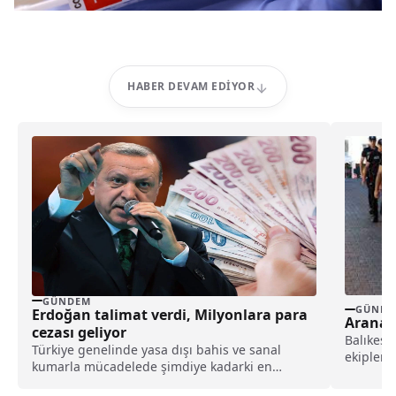
HABER DEVAM EDIYOR
GÜNDEM
GÜNDE
Erdoğan talimat verdi, Milyonlara para
Aranan
cezası geliyor
Balıkesi
Türkiye genelinde yasa dışı bahis ve sanal
ekipler 
kumarla mücadelede şimdiye kadarki en
Altıeylül,
kapsamlı operasyon başlatıldı. Milyonlarca