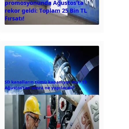
promosyonunda Ağustos’ta
rekor geldi: Toplam 25 Bin TL
Fırsatı!
SD kanalların tümü kapanıyor mu? 15
Ağustos’tan sonra ne yapılacak?