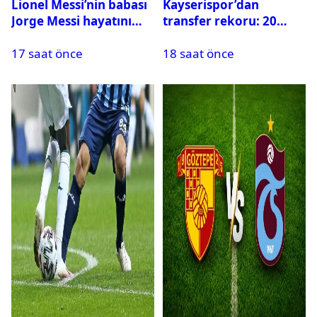
Lionel Messi’nin babası
Kayserispor’dan
Jorge Messi hayatını
transfer rekoru: 20
kaybetti
saatte 15 transfer
17 saat önce
18 saat önce