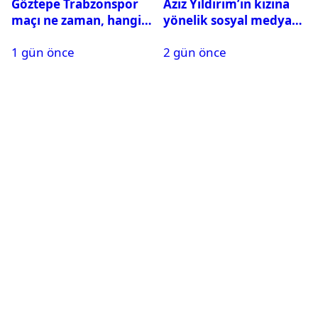
Göztepe Trabzonspor
Aziz Yıldırım’ın kızına
maçı ne zaman, hangi
yönelik sosyal medya
kanalda? Salah
paylaşımı yapan şüpheli
1 gün önce
2 gün önce
oynayacak mı?
hakkında karar çıktı