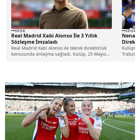
SPOR
SPOR
Real Madrid Xabi Alonso İle 3 Yıllık
Nenad B
Sözleşme İmzaladı
Direkt
Real Madrid Xabi Alonso ile teknik direktörlük
Kulüpten
konusunda anlaşma sağladı. Kulüp, 25 Mayıs
Trabzons
2025...
teknik a