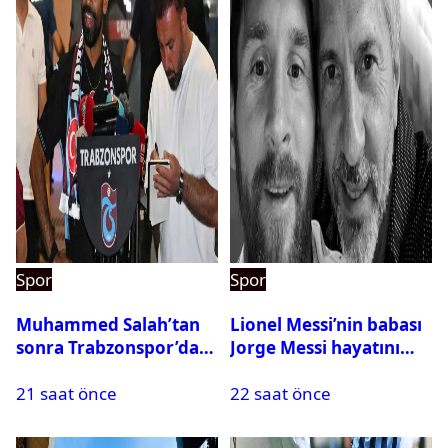
Spor
Spor
Muhammed Salah’tan
Lionel Messi’nin babası
sonra Trabzonspor’dan
Jorge Messi hayatını
bir rekor daha
kaybetti
21 saat önce
22 saat önce