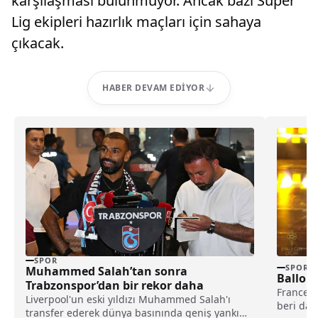
karşılaşması bulunmuyor. Ancak bazı Süper
Lig ekipleri hazırlık maçları için sahaya
çıkacak.
HABER DEVAM EDIYOR
SPOR
SPOR
Muhammed Salah’tan sonra
Ballon 
Trabzonspor’dan bir rekor daha
France F
Liverpool'un eski yıldızı Muhammed Salah'ı
beri dağ
transfer ederek dünya basınında geniş yankı