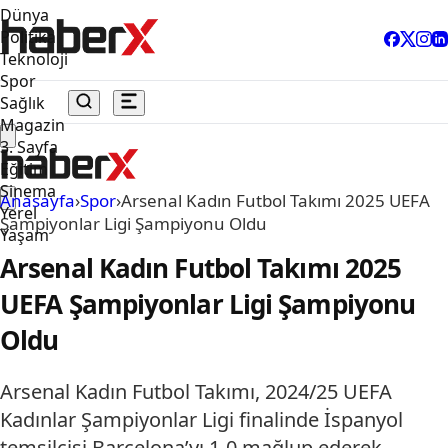
Dünya
Politika
Teknoloji
Spor
Sağlık
Magazin
3. Sayfa
Eğitim
Sinema
Anasayfa
›
Spor
›
Arsenal Kadın Futbol Takımı 2025 UEFA
Yerel
Şampiyonlar Ligi Şampiyonu Oldu
Yaşam
Arsenal Kadın Futbol Takımı 2025
UEFA Şampiyonlar Ligi Şampiyonu
Oldu
Arsenal Kadın Futbol Takımı, 2024/25 UEFA
Kadınlar Şampiyonlar Ligi finalinde İspanyol
temsilcisi Barcelona’yı 1-0 mağlup ederek