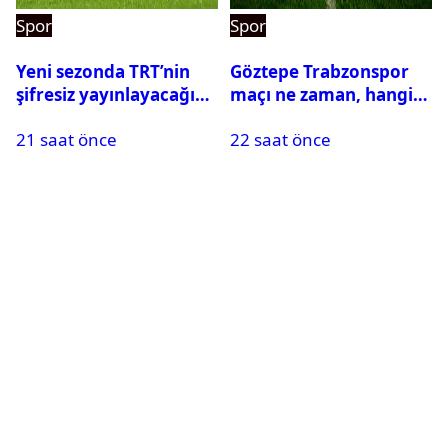
Spor
Spor
Yeni sezonda TRT’nin
Göztepe Trabzonspor
şifresiz yayınlayacağı
maçı ne zaman, hangi
maçlar belli oldu
kanalda? Salah
21 saat önce
22 saat önce
oynayacak mı?