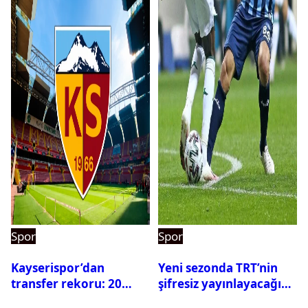
Spor
Spor
Kayserispor’dan
Yeni sezonda TRT’nin
transfer rekoru: 20
şifresiz yayınlayacağı
saatte 15 transfer
maçlar belli oldu