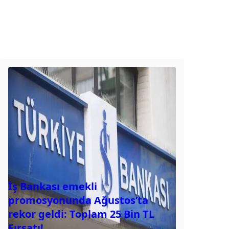
İş Bankası emekli
promosyonunda Ağustos’ta
rekor geldi: Toplam 25 Bin TL
Fırsatı!