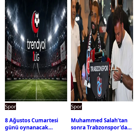
Spor
Spor
8 Ağustos Cumartesi
Muhammed Salah’tan
günü oynanacak
sonra Trabzonspor’dan
maçlar
bir rekor daha