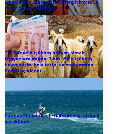
Emekli olup çalışanları ilgilendiriyor! SGK
rapor parası ödemiyor
TİGEM’den küçükbaş hayvan almak
isteyenlere müjde: 7 bin 350 küçükbaş
hayvan için ihale tarihi ve muhammen
bedeli açıklandı
İstanbul’da bir ilçede daha denize girmek
yasaklandı