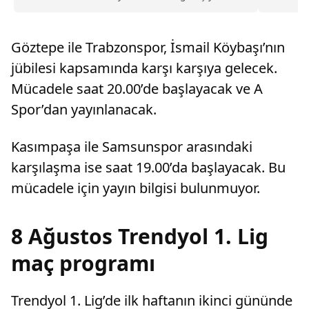
Paris'te
uyandıran Trabzonspor, yeni sezon kombine
satışlarında 18 bine ulaşarak tarihinin en
yüksek kombine satış rekorunu kırdığını
Göztepe ile Trabzonspor, İsmail Köybaşı’nın
açıkladı.
jübilesi kapsamında karşı karşıya gelecek.
Mücadele saat 20.00’de başlayacak ve A
Spor’dan yayınlanacak.
Kasımpaşa ile Samsunspor arasındaki
karşılaşma ise saat 19.00’da başlayacak. Bu
mücadele için yayın bilgisi bulunmuyor.
8 Ağustos Trendyol 1. Lig
maç programı
Trendyol 1. Lig’de ilk haftanın ikinci gününde