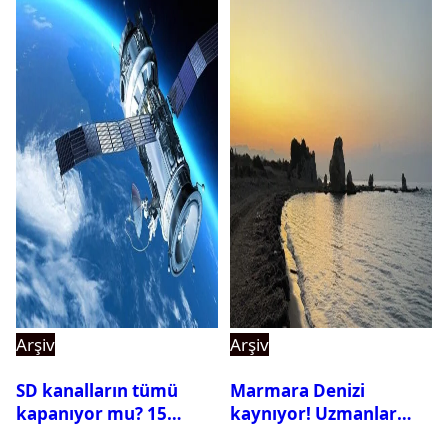
Arşiv
Arşiv
SD kanalların tümü
Marmara Denizi
kapanıyor mu? 15
kaynıyor! Uzmanlar
Ağustos’tan sonra ne
tehlikeyi işaret etti