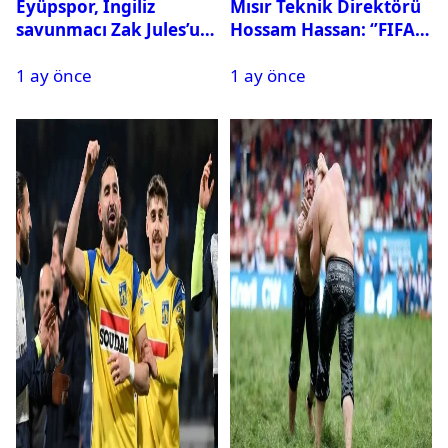
Eyüpspor, İngiliz
Mısır Teknik Direktörü
savunmacı Zak Jules’u
Hossam Hassan: ‘’FIFA,
kadrosuna kattı
Messi’nin elenmesini
1 ay önce
1 ay önce
istemiyor’’