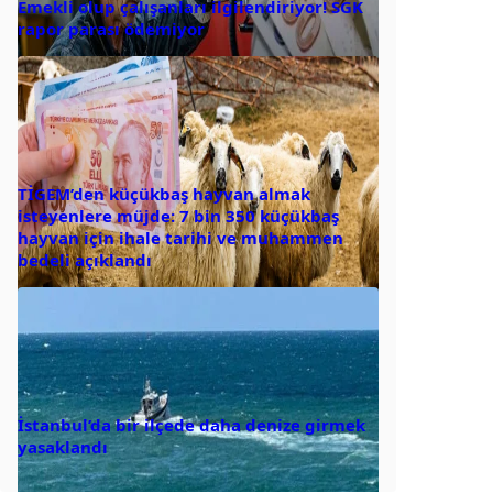
Emekli olup çalışanları ilgilendiriyor! SGK
rapor parası ödemiyor
TİGEM’den küçükbaş hayvan almak
isteyenlere müjde: 7 bin 350 küçükbaş
hayvan için ihale tarihi ve muhammen
bedeli açıklandı
İstanbul’da bir ilçede daha denize girmek
yasaklandı