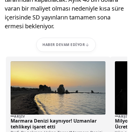
varan bir maliyet olması nedeniyle kısa süre
içerisinde SD yayınların tamamen sona
ermesi bekleniyor.
HABER DEVAM EDIYOR
ARŞIV
ARŞIV
Marmara Denizi kaynıyor! Uzmanlar
Milyonl
tehlikeyi işaret etti
Ücrett