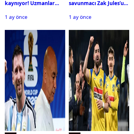
kaynıyor! Uzmanlar
savunmacı Zak Jules’u
tehlikeyi işaret etti
kadrosuna kattı
1 ay önce
1 ay önce