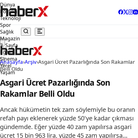
Dünya
Politika
Teknoloji
Spor
Sağlık
Magazin
3. Sayfa
Eğitim
Sinema
Anasayfa
›
Arşiv
›
Asgari Ücret Pazarlığında Son Rakamlar
Yerel
Belli Oldu
Yaşam
Asgari Ücret Pazarlığında Son
Rakamlar Belli Oldu
Ancak hükümetin tek zam söylemiyle bu oranın
refah payı eklenerek yüzde 50'ye kadar çıkması
gündemde. Eğer yüzde 40 zam yapılırsa asgari
ücret 15 bin 963 lira, yüzde 45 zam yapılırsa…