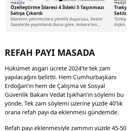
ARŞIV
ARŞIV
Özelleştirme İdaresi 4 İldeki 5 Taşınmazı
Trakya
Satışa Çıkardı
Satıldı
İdarenin yatırımcılara yönelik duyurusu, Resmi
Türkiye 
Gazete'de yayımlandı.Buna göre, Ankara'nın
ilişkin k
Çankaya, Aydın'ın Didim, Sakarya'nın Arifiye...
göre Tür
REFAH PAYI MASADA
Hükümet asgari ücrete 2024’te tek zam
yapılacağını belirtti. Hem Cumhurbaşkanı
Erdoğan’ın hem de Çalışma ve Sosyal
Güvenlik Bakanı Vedat Işıkhan’ın söylemi bu
yönde. Tek zam söylemi üzerine yüzde 40’lık
orana refah payı da eklenmesi gündemde.
Refah payı eklenmesiyle zammın yüzde 45-50