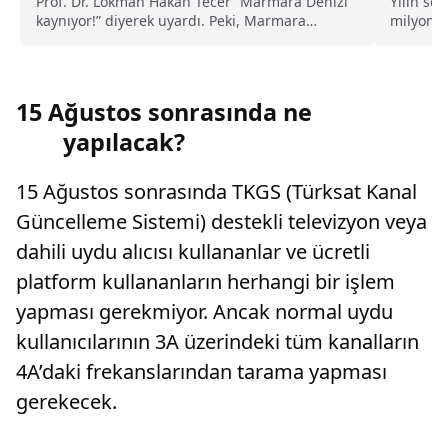
Hesapl
Prof. Dr. Lokman Hakan Tecer “Marmara Denizi
Yılın so
kaynıyor!” diyerek uyardı. Peki, Marmara
milyonl
Denizi’ndeki kaynama neyi işaret ediyor, ne
ile asgar
anlama geliyor?
15 Ağustos sonrasında ne
yapılacak?
15 Ağustos sonrasında TKGS (Türksat Kanal
Güncelleme Sistemi) destekli televizyon veya
dahili uydu alıcısı kullananlar ve ücretli
platform kullananların herhangi bir işlem
yapması gerekmiyor. Ancak normal uydu
kullanıcılarının 3A üzerindeki tüm kanalların
4A’daki frekanslarından tarama yapması
gerekecek.