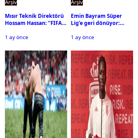
Arşiv
Arşiv
Mısır Teknik Direktörü
Emin Bayram Süper
Hossam Hassan: ‘’FIFA,
Lig’e geri dönüyor:
Messi’nin elenmesini
Galatasaray onay verdi
1 ay önce
1 ay önce
istemiyor’’