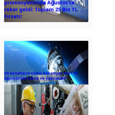
promosyonunda Ağustos’ta
rekor geldi: Toplam 25 Bin TL
Fırsatı!
SD kanalların tümü kapanıyor mu? 15
Ağustos’tan sonra ne yapılacak?