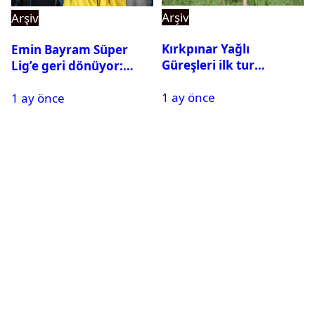
Arşiv
Arşiv
Kırkpınar Yağlı
Emin Bayram Süper
Güreşleri ilk tur
Lig’e geri dönüyor:
sonuçları açıklandı! İşte
Galatasaray onay verdi
1 ay önce
2. tura geçen
1 ay önce
pehlivanlar