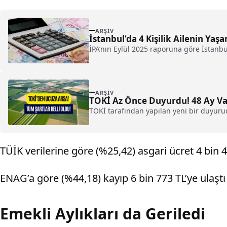
ARŞIV
İstanbul’da 4 Kişilik Ailenin Yaşa
İPA’nın Eylül 2025 raporuna göre İstanbul’d
ARŞIV
TOKİ Az Önce Duyurdu! 48 Ay Vade
TOKİ tarafından yapılan yeni bir duyuruda
TÜİK verilerine göre (%25,42) asgari ücret 4 bin 
ENAG’a göre (%44,18) kayıp 6 bin 773 TL’ye ulaştı 
Emekli Aylıkları da Geriledi