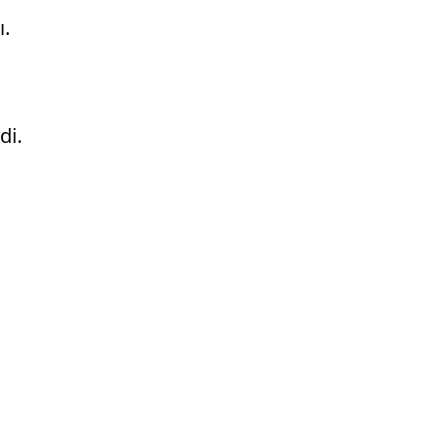
ı.
di.