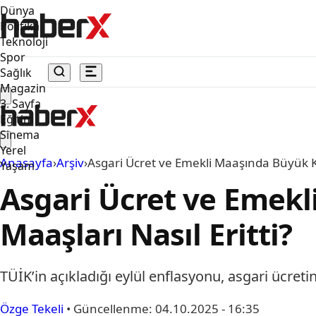
Dünya
Politika
Teknoloji
Spor
Sağlık
Magazin
3. Sayfa
Eğitim
Sinema
Yerel
Anasayfa
›
Arşiv
›
Asgari Ücret ve Emekli Maaşında Büyük Ka
Yaşam
Asgari Ücret ve Emekl
Maaşları Nasıl Eritti?
TÜİK’in açıkladığı eylül enflasyonu, asgari ücreti
Özge Tekeli
•
Güncellenme:
04.10.2025 - 16:35