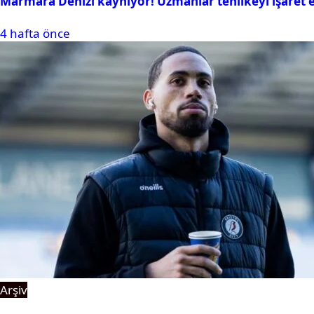
Marmara Denizi kaynıyor! Uzmanlar tehlikeyi işaret e
4 hafta önce
Arşiv