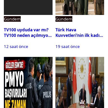
Gündem
Gündem
TV100 uyduda var mı?
Türk Hava
TV100 neden açılmıyor?
Kuvvetleri’nin ilk kadın
generali Özlem
12 saat önce
19 saat önce
Karapınar hakkında
dikkat çeken detay
ortaya çıktı