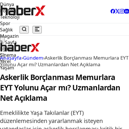
Dünya
Politika
Teknoloji
Spor
Sağlık
Magazin
3. Sayfa
Eğitim
Sinema
Anasayfa
›
Gündem
›
Askerlik Borçlanması Memurlara EYT
Yerel
Yolunu Açar mı? Uzmanlardan Net Açıklama
Yaşam
Askerlik Borçlanması Memurlara
EYT Yolunu Açar mı? Uzmanlardan
Net Açıklama
Emeklilikte Yaşa Takılanlar (EYT)
düzenlemesinden yararlanmak isteyen
vatandaşlar için askerlik borçlanması kritik bir