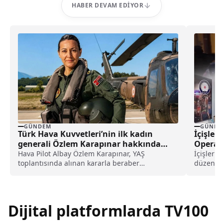
HABER DEVAM EDIYOR
GÜNDEM
GÜNDE
Türk Hava Kuvvetleri’nin ilk kadın
İçişler
generali Özlem Karapınar hakkında
Operas
dikkat çeken detay ortaya çıktı
Hava Pilot Albay Özlem Karapınar, YAŞ
İçişleri
toplantısında alınan kararla beraber
düzenlen
tuğgeneral rütbesine terfi edilmiş ve böylece,
şüpheli 
Türk Hava Kuvvetleri'nin ilk kadın generali
yaklaşık
olmuştu. Karapınar'ın dedesine ve amcasının
açıklandı
da gazi olduğu öğrenildi.
Dijital platformlarda TV100