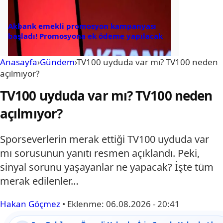
Akbank emekli promosyon kampanyası
başladı! Promosyona ek ödeme yapılacak
Anasayfa
›
Gündem
›
TV100 uyduda var mı? TV100 neden
açılmıyor?
TV100 uyduda var mı? TV100 neden
açılmıyor?
Sporseverlerin merak ettiği TV100 uyduda var
mı sorusunun yanıtı resmen açıklandı. Peki,
sinyal sorunu yaşayanlar ne yapacak? İşte tüm
merak edilenler…
Hakan Göçmez
•
Eklenme:
06.08.2026 - 20:41