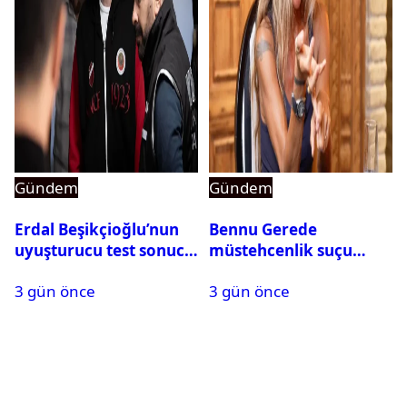
Gündem
Gündem
Erdal Beşikçioğlu’nun
Bennu Gerede
uyuşturucu test sonucu
müstehcenlik suçu
belli oldu
kapsamında gözaltına
3 gün önce
3 gün önce
alındı