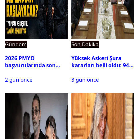
Gündem
Son Dakika
2026 PMYO
Yüksek Askeri Şura
başvurularında son
kararları belli oldu: 94
durum ne?
isim terfi etti
2 gün önce
3 gün önce