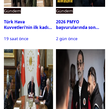
Gündem
Gündem
Türk Hava
2026 PMYO
Kuvvetleri’nin ilk kadın
başvurularında son
generali Özlem
durum ne?
19 saat önce
2 gün önce
Karapınar hakkında
dikkat çeken detay
ortaya çıktı