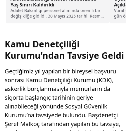
Yaş Sınırı Kaldırıldı
Açıklan
Adalet Bakanlığı personel alımında önemli bir
Vural Çel
değişikliğe gidildi. 30 Mayıs 2025 tarihli Resmi
gün önce
Gazete'de...
duyurulm
Kamu Denetçiliği
Kurumu’ndan Tavsiye Geldi
Geçtiğimiz yıl yapılan bir bireysel başvuru
sonrası Kamu Denetçiliği Kurumu (KDK),
askerlik borçlanmasıyla memurların da
sigorta başlangıç tarihinin geriye
alınabileceği yönünde Sosyal Güvenlik
Kurumu’na tavsiyede bulundu. Başdenetçi
Şeref Malkoç tarafından yapılan bu tavsiye,