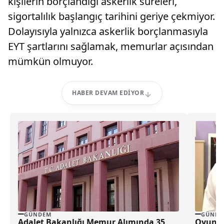
kişilerin borçlandığı askerlik süreleri,
sigortalılık başlangıç tarihini geriye çekmiyor.
Dolayısıyla yalnızca askerlik borçlanmasıyla
EYT şartlarını sağlamak, memurlar açısından
mümkün olmuyor.
HABER DEVAM EDIYOR
GÜNDEM
GÜNDE
Adalet Bakanlığı Memur Alımında 35
Oyuncu