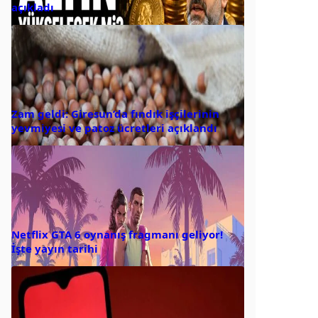
açıkladı
Zam geldi: Giresun’da fındık işçilerinin
yevmiyesi ve patoz ücretleri açıklandı
Netflix GTA 6 oynanış fragmanı geliyor!
İşte yayın tarihi