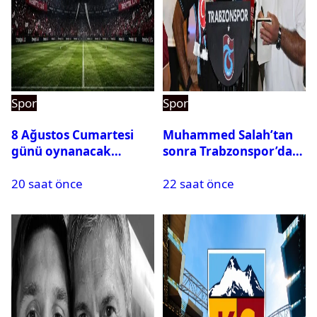
Spor
Spor
8 Ağustos Cumartesi
Muhammed Salah’tan
günü oynanacak
sonra Trabzonspor’dan
maçlar
bir rekor daha
20 saat önce
22 saat önce