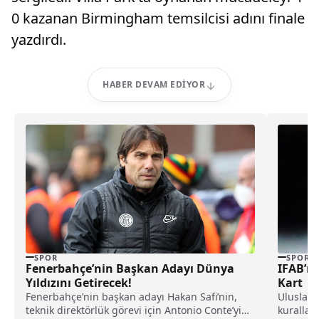
0 kazanan Birmingham temsilcisi adını finale
yazdırdı.
HABER DEVAM EDIYOR
SPOR
SPOR
Fenerbahçe’nin Başkan Adayı Dünya
IFAB’ın
Yıldızını Getirecek!
Kart
Fenerbahçe’nin başkan adayı Hakan Safi’nin,
Uluslara
teknik direktörlük görevi için Antonio Conte’yi
kuralları