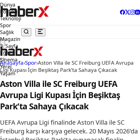
Dünya
Politika
Teknoloji
Spor
Sağlık
Magazin
3. Sayfa
Eğitim
Sinema
Anasayfa
›
Spor
›
Aston Villa ile SC Freiburg UEFA Avrupa
Yerel
Ligi Kupası İçin Beşiktaş Park’ta Sahaya Çıkacak
Yaşam
Aston Villa ile SC Freiburg UEFA
Avrupa Ligi Kupası İçin Beşiktaş
Park’ta Sahaya Çıkacak
UEFA Avrupa Ligi finalinde Aston Villa ile SC
Freiburg karşı karşıya gelecek. 20 Mayıs 2026’da
İstanbul Beşiktaş Park’ta oynanacak finalin