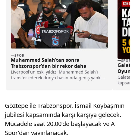
SPOR
Muhammed Salah’tan sonra
SPOR
Galata
Trabzonspor’dan bir rekor daha
Oyuncu 
Liverpool'un eski yıldızı Muhammed Salah'ı
Galatasa
transfer ederek dünya basınında geniş yankı
kapsamın
uyandıran Trabzonspor, yeni sezon kombine
Naz Ayde
satışlarında 18 bine ulaşarak tarihinin en
yabancı 
yüksek kombine satış rekorunu kırdığını
açıkladı.
Göztepe ile Trabzonspor, İsmail Köybaşı’nın
jübilesi kapsamında karşı karşıya gelecek.
Mücadele saat 20.00’de başlayacak ve A
Spor’dan yayınlanacak.