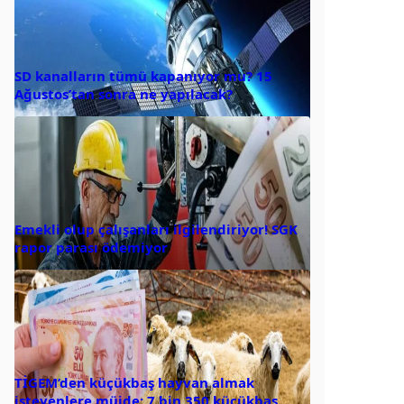
SD kanalların tümü kapanıyor mu? 15
Ağustos’tan sonra ne yapılacak?
Emekli olup çalışanları ilgilendiriyor! SGK
rapor parası ödemiyor
TİGEM’den küçükbaş hayvan almak
isteyenlere müjde: 7 bin 350 küçükbaş