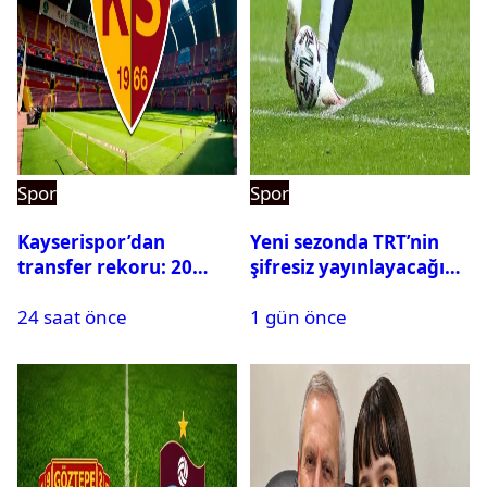
Spor
Spor
Kayserispor’dan
Yeni sezonda TRT’nin
transfer rekoru: 20
şifresiz yayınlayacağı
saatte 15 transfer
maçlar belli oldu
24 saat önce
1 gün önce