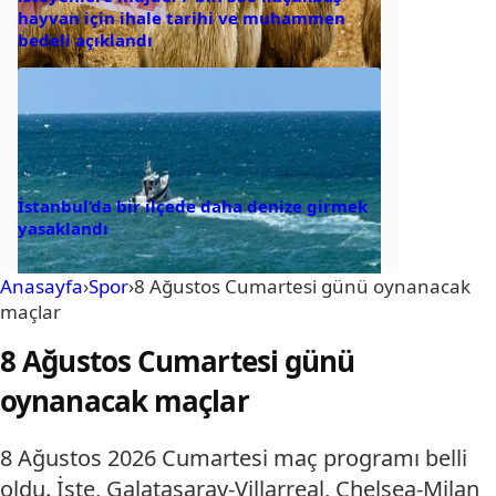
hayvan için ihale tarihi ve muhammen
bedeli açıklandı
İstanbul’da bir ilçede daha denize girmek
yasaklandı
Anasayfa
›
Spor
›
8 Ağustos Cumartesi günü oynanacak
maçlar
8 Ağustos Cumartesi günü
oynanacak maçlar
8 Ağustos 2026 Cumartesi maç programı belli
oldu. İşte, Galatasaray-Villarreal, Chelsea-Milan