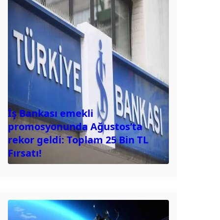
İş Bankası emekli
promosyonunda Ağustos’ta
rekor geldi: Toplam 25 Bin TL
Fırsatı!