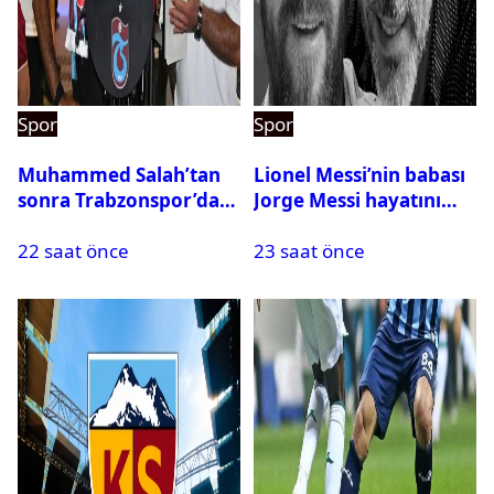
Spor
Spor
Muhammed Salah’tan
Lionel Messi’nin babası
sonra Trabzonspor’dan
Jorge Messi hayatını
bir rekor daha
kaybetti
22 saat önce
23 saat önce