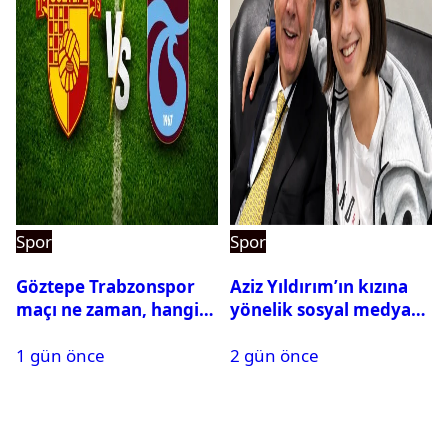
Spor
Spor
Göztepe Trabzonspor
Aziz Yıldırım’ın kızına
maçı ne zaman, hangi
yönelik sosyal medya
kanalda? Salah
paylaşımı yapan şüpheli
1 gün önce
2 gün önce
oynayacak mı?
hakkında karar çıktı