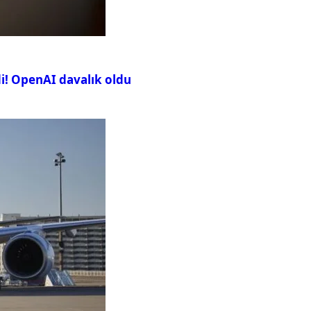
i! OpenAI davalık oldu