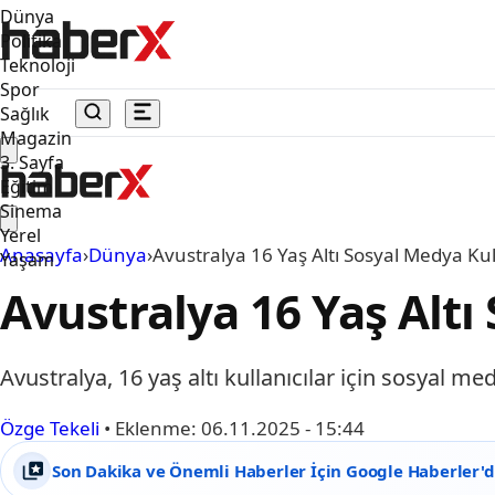
Dünya
Politika
Teknoloji
Spor
Sağlık
Magazin
3. Sayfa
Eğitim
Sinema
Yerel
Anasayfa
›
Dünya
›
Avustralya 16 Yaş Altı Sosyal Medya Kul
Yaşam
Avustralya 16 Yaş Altı
Avustralya, 16 yaş altı kullanıcılar için sosyal m
Özge Tekeli
•
Eklenme:
06.11.2025 - 15:44
Son Dakika ve Önemli Haberler İçin Google Haberler'de