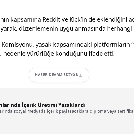
ın kapsamına Reddit ve Kick’in de eklendiğini açı
ayarak, düzenlemenin uygulanmasında herhangi bir
y Komisyonu, yasak kapsamındaki platformların “t
 nedenle yürürlüğe konduğunu ifade etti.
HABER DEVAM EDIYOR
arında İçerik Üretimi Yasaklandı
nlarında sosyal medyada içerik paylaşacaklara diploma veya sertifika