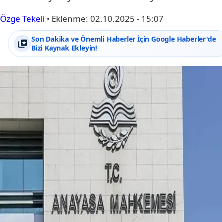
Özge Tekeli
•
Eklenme:
02.10.2025 - 15:07
Son Dakika ve Önemli Haberler İçin Google Haberler'de
Bizi Kaynak Ekleyin!