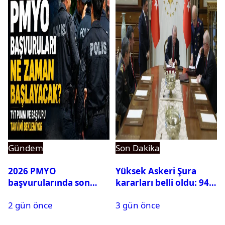
Gündem
Son Dakika
2026 PMYO
Yüksek Askeri Şura
başvurularında son
kararları belli oldu: 94
durum ne?
isim terfi etti
2 gün önce
3 gün önce