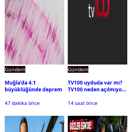
Gündem
Gündem
Muğla’da 4.1
TV100 uyduda var mı?
büyüklüğünde deprem
TV100 neden açılmıyor?
47 dakika önce
14 saat önce