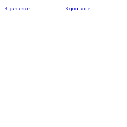
isim terfi etti
belli oldu
3 gün önce
3 gün önce