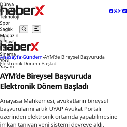
Dünya
Politika
Teknoloji
Spor
Sağlık
Magazin
3. Sayfa
Eğitim
Sinema
Anasayfa
›
Gündem
›
AYM’de Bireysel Başvuruda
Yerel
Elektronik Dönem Başladı
Yaşam
AYM’de Bireysel Başvuruda
Elektronik Dönem Başladı
Anayasa Mahkemesi, avukatların bireysel
başvurularını artık UYAP Avukat Portalı
üzerinden elektronik ortamda yapabilmesine
imkan tanıyan yeni sistemi devreye aldı.