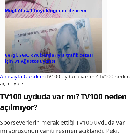
Muğla’da 4.1 büyüklüğünde deprem
Vergi, SGK, KYK borçlarıyla trafik cezası
için 31 Ağustos uyarısı
Anasayfa
›
Gündem
›
TV100 uyduda var mı? TV100 neden
açılmıyor?
TV100 uyduda var mı? TV100 neden
açılmıyor?
Sporseverlerin merak ettiği TV100 uyduda var
mı sorusunun yanıtı resmen açıklandı. Peki,