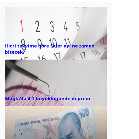
Hicri takvime göre Safer ayı ne zaman
bitecek?
Muğla’da 4.1 büyüklüğünde deprem