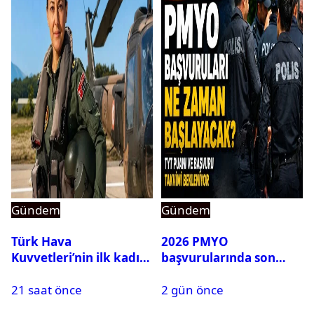
Gündem
Gündem
Türk Hava
2026 PMYO
Kuvvetleri’nin ilk kadın
başvurularında son
generali Özlem
durum ne?
21 saat önce
2 gün önce
Karapınar hakkında
dikkat çeken detay