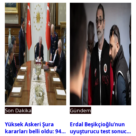
ortaya çıktı
Son Dakika
Gündem
Yüksek Askeri Şura
Erdal Beşikçioğlu’nun
kararları belli oldu: 94
uyuşturucu test sonucu