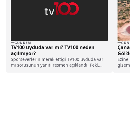
GÜNDEM
GÜNDE
TV100 uyduda var mı? TV100 neden
Çanakka
açılmıyor?
Göl’dek
Sporseverlerin merak ettiği TV100 uyduda var
Ezine il
mı sorusunun yanıtı resmen açıklandı. Peki,
gizemli "
sinyal sorunu yaşayanlar ne yapacak? İşte tüm
pembe..
merak edilenler…