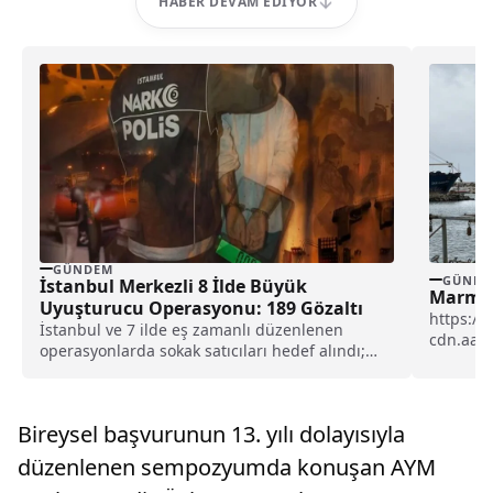
HABER DEVAM EDIYOR
GÜNDEM
GÜNDE
İstanbul Merkezli 8 İlde Büyük
Marmar
Uyuşturucu Operasyonu: 189 Gözaltı
https://
İstanbul ve 7 ilde eş zamanlı düzenlenen
cdn.aa.
operasyonlarda sokak satıcıları hedef alındı;
Marmara 
171 kişi tutuklandı. İşte, detaylar...
Bireysel başvurunun 13. yılı dolayısıyla
düzenlenen sempozyumda konuşan AYM