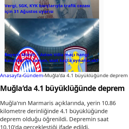
Vergi, SGK, KYK borçlarıyla trafik cezası
için 31 Ağustos uyarısı
Bayern Münih – Aston Villa maçı hangi
kanalda? Ne zaman, saat kaçta oynanacak?
Anasayfa
›
Gündem
›
Muğla’da 4.1 büyüklüğünde deprem
Muğla’da 4.1 büyüklüğünde deprem
Muğla'nın Marmaris açıklarında, yerin 10.86
kilometre derinliğinde 4.1 büyüklüğünde
deprem olduğu öğrenildi. Depremin saat
10.10'da gerçekleştiği ifade edildi.