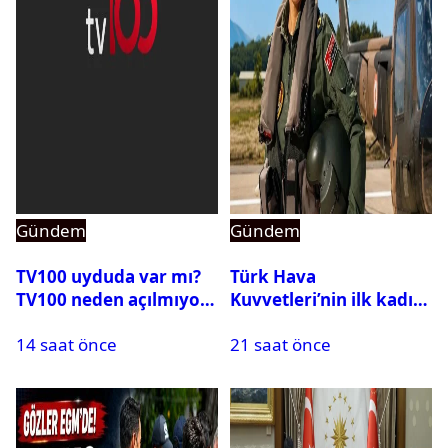
Gündem
Gündem
TV100 uyduda var mı?
Türk Hava
TV100 neden açılmıyor?
Kuvvetleri’nin ilk kadın
generali Özlem
14 saat önce
21 saat önce
Karapınar hakkında
dikkat çeken detay
ortaya çıktı