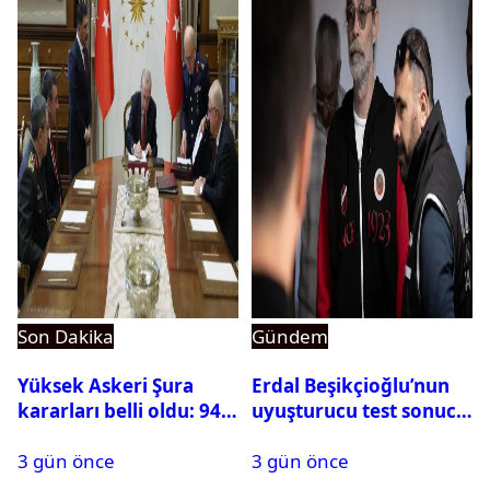
Son Dakika
Gündem
Yüksek Askeri Şura
Erdal Beşikçioğlu’nun
kararları belli oldu: 94
uyuşturucu test sonucu
isim terfi etti
belli oldu
3 gün önce
3 gün önce