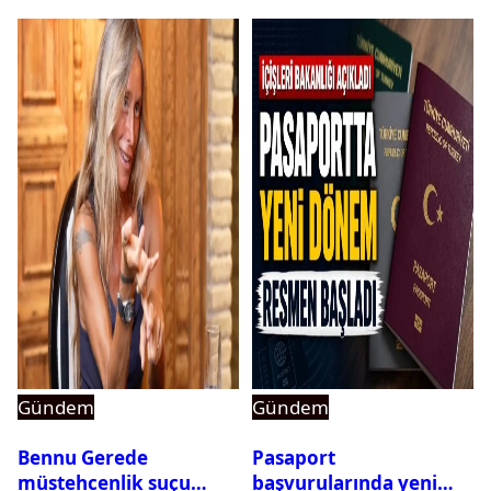
Gündem
Gündem
Bennu Gerede
Pasaport
müstehcenlik suçu
başvurularında yeni