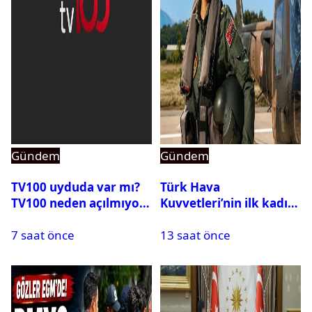
Gündem
Gündem
TV100 uyduda var mı?
Türk Hava
TV100 neden açılmıyor?
Kuvvetleri’nin ilk kadın
generali Özlem
7 saat önce
13 saat önce
Karapınar hakkında
dikkat çeken detay
ortaya çıktı