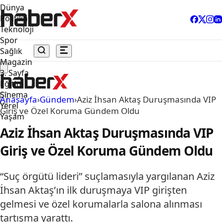
Dünya
Politika
Teknoloji
Spor
Sağlık
Magazin
3. Sayfa
Eğitim
Sinema
Anasayfa
›
Gündem
›
Aziz İhsan Aktaş Duruşmasında VIP
Yerel
Giriş ve Özel Koruma Gündem Oldu
Yaşam
Aziz İhsan Aktaş Duruşmasında VIP
Giriş ve Özel Koruma Gündem Oldu
“Suç örgütü lideri” suçlamasıyla yargılanan Aziz
İhsan Aktaş’ın ilk duruşmaya VIP girişten
gelmesi ve özel korumalarla salona alınması
tartışma yarattı.