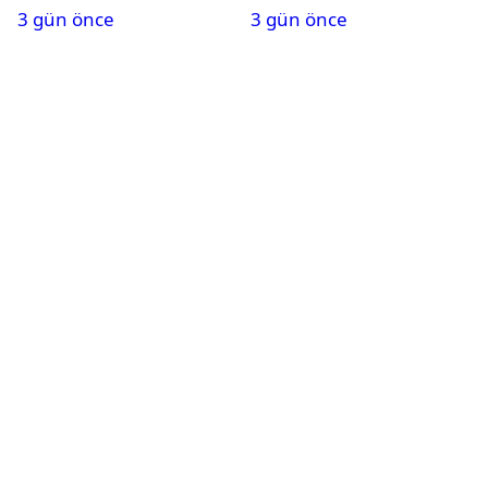
3 gün önce
3 gün önce
alındı