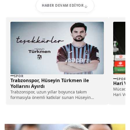
HABER DEVAM EDIYOR
SPOR
SPOR
Trabzonspor, Hüseyin Türkmen ile
Hari V
Yollarını Ayırdı
Mücadel
Trabzonspor, uzun yıllar boyunca takım
Hari Vuk
formasıyla önemli katkılar sunan Hüseyin
söyledi. 
Türkmen ile karşılıklı anlaşma...