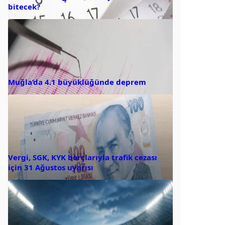
bitecek?
Muğla’da 4.1 büyüklüğünde deprem
Vergi, SGK, KYK borçlarıyla trafik cezası
için 31 Ağustos uyarısı