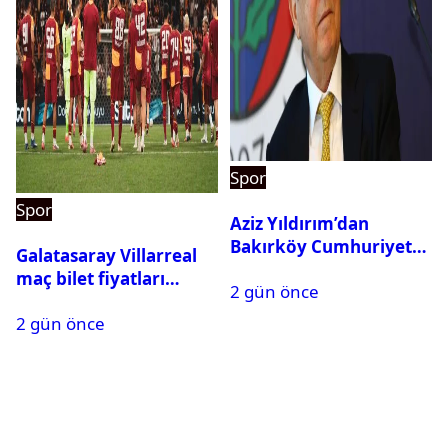
Spor
Spor
Aziz Yıldırım’dan
Bakırköy Cumhuriyet
Galatasaray Villarreal
Başsavcılığına suç
maç bilet fiyatları
2 gün önce
duyurusu
açıklandı
2 gün önce