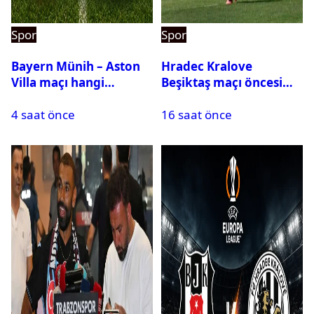
Spor
Spor
Bayern Münih – Aston
Hradec Kralove
Villa maçı hangi
Beşiktaş maçı öncesi
kanalda? Ne zaman,
kadrolar belli oldu! İşte
4 saat önce
16 saat önce
saat kaçta oynanacak?
Siyah-Beyazlıların 11’i