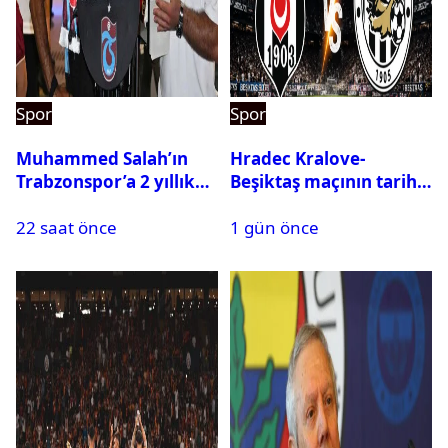
Spor
Spor
Muhammed Salah’ın
Hradec Kralove-
Trabzonspor’a 2 yıllık
Beşiktaş maçının tarihi
maliyeti belli oldu
ve saati açıklandı
22 saat önce
1 gün önce