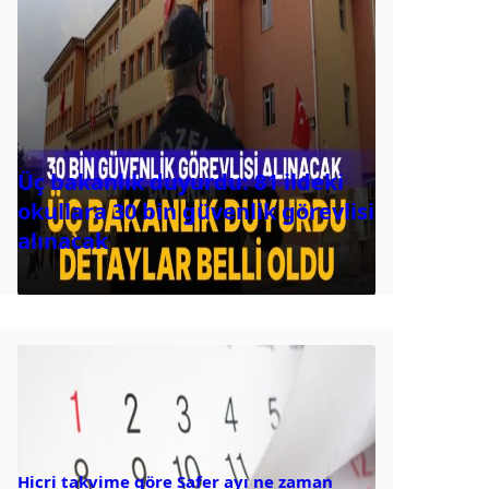
Üç bakanlık duyurdu: 81 ildeki
okullara 30 bin güvenlik görevlisi
alınacak
Hicri takvime göre Safer ayı ne zaman