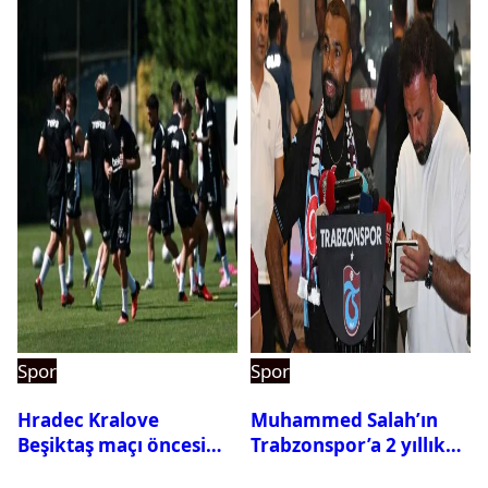
Spor
Spor
Hradec Kralove
Muhammed Salah’ın
Beşiktaş maçı öncesi
Trabzonspor’a 2 yıllık
kadrolar belli oldu! İşte
maliyeti belli oldu