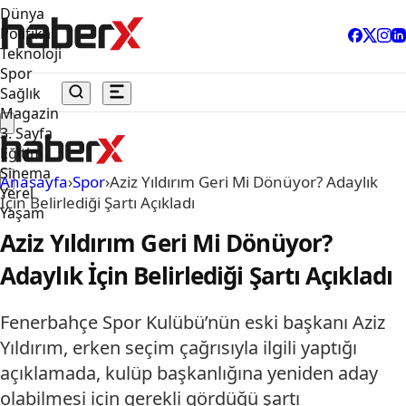
Dünya
Politika
Teknoloji
Spor
Sağlık
Magazin
3. Sayfa
Eğitim
Sinema
Anasayfa
›
Spor
›
Aziz Yıldırım Geri Mi Dönüyor? Adaylık
Yerel
İçin Belirlediği Şartı Açıkladı
Yaşam
Aziz Yıldırım Geri Mi Dönüyor?
Adaylık İçin Belirlediği Şartı Açıkladı
Fenerbahçe Spor Kulübü’nün eski başkanı Aziz
Yıldırım, erken seçim çağrısıyla ilgili yaptığı
açıklamada, kulüp başkanlığına yeniden aday
olabilmesi için gerekli gördüğü şartı