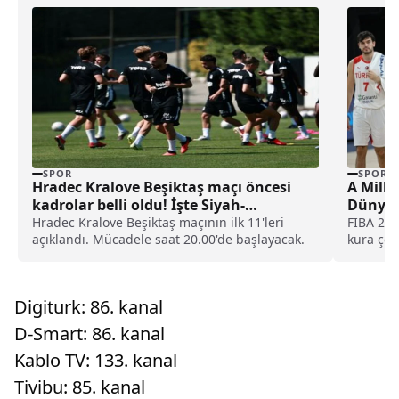
SPOR
SPOR
Hradec Kralove Beşiktaş maçı öncesi
A Milli
kadrolar belli oldu! İşte Siyah-
Dünya 
Beyazlıların 11’i
Belli O
Hradec Kralove Beşiktaş maçının ilk 11'leri
FIBA 202
açıklandı. Mücadele saat 20.00'de başlayacak.
kura çek
Basketbol
Digiturk: 86. kanal
D-Smart: 86. kanal
Kablo TV: 133. kanal
Tivibu: 85. kanal