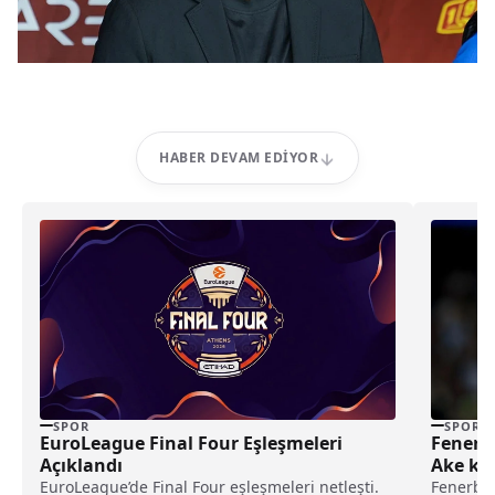
HABER DEVAM EDIYOR
SPOR
SPOR
EuroLeague Final Four Eşleşmeleri
Fenerb
Açıklandı
Ake kim
EuroLeague’de Final Four eşleşmeleri netleşti.
Fenerbah