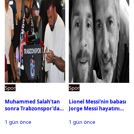
Spor
Spor
Muhammed Salah’tan
Lionel Messi’nin babası
sonra Trabzonspor’dan
Jorge Messi hayatını
bir rekor daha
kaybetti
1 gün önce
1 gün önce