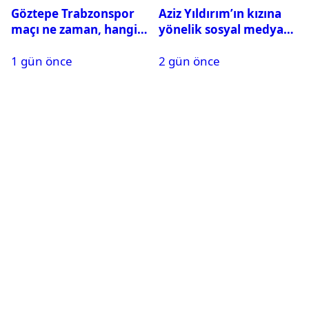
Göztepe Trabzonspor
Aziz Yıldırım’ın kızına
maçı ne zaman, hangi
yönelik sosyal medya
kanalda? Salah
paylaşımı yapan şüpheli
1 gün önce
2 gün önce
oynayacak mı?
hakkında karar çıktı