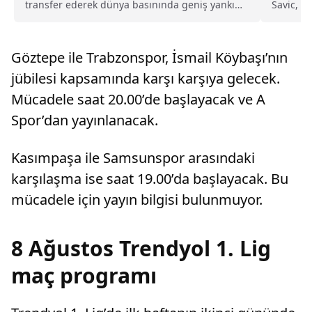
transfer ederek dünya basınında geniş yankı
Savic, G
uyandıran Trabzonspor, yeni sezon kombine
sonrası 
satışlarında 18 bine ulaşarak tarihinin en
Kulüp, 
yüksek kombine satış rekorunu kırdığını
yaralanma
Göztepe ile Trabzonspor, İsmail Köybaşı’nın
açıkladı.
jübilesi kapsamında karşı karşıya gelecek.
Mücadele saat 20.00’de başlayacak ve A
Spor’dan yayınlanacak.
Kasımpaşa ile Samsunspor arasındaki
karşılaşma ise saat 19.00’da başlayacak. Bu
mücadele için yayın bilgisi bulunmuyor.
8 Ağustos Trendyol 1. Lig
maç programı