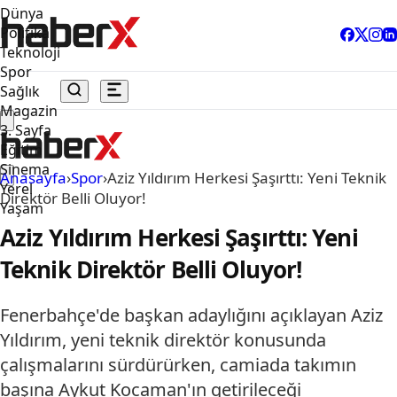
Dünya
Politika
Teknoloji
Spor
Sağlık
Magazin
3. Sayfa
Eğitim
Sinema
Anasayfa
›
Spor
›
Aziz Yıldırım Herkesi Şaşırttı: Yeni Teknik
Yerel
Direktör Belli Oluyor!
Yaşam
Aziz Yıldırım Herkesi Şaşırttı: Yeni
Teknik Direktör Belli Oluyor!
Fenerbahçe'de başkan adaylığını açıklayan Aziz
Yıldırım, yeni teknik direktör konusunda
çalışmalarını sürdürürken, camiada takımın
başına Aykut Kocaman'ın getirileceği