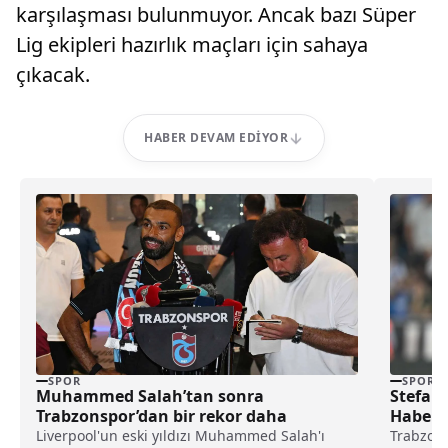
karşılaşması bulunmuyor. Ancak bazı Süper
Lig ekipleri hazırlık maçları için sahaya
çıkacak.
HABER DEVAM EDIYOR
SPOR
SPOR
Muhammed Salah’tan sonra
Stefan 
Trabzonspor’dan bir rekor daha
Haber
Liverpool'un eski yıldızı Muhammed Salah'ı
Trabzons