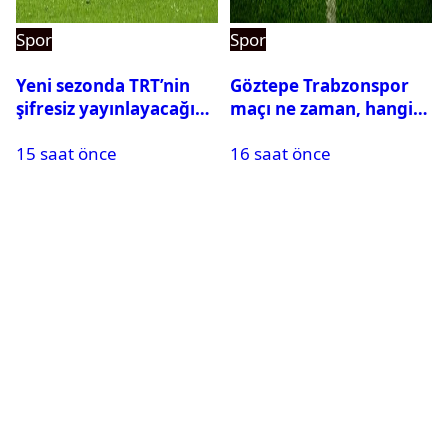
Spor
Spor
Yeni sezonda TRT’nin
Göztepe Trabzonspor
şifresiz yayınlayacağı
maçı ne zaman, hangi
maçlar belli oldu
kanalda? Salah
15 saat önce
16 saat önce
oynayacak mı?