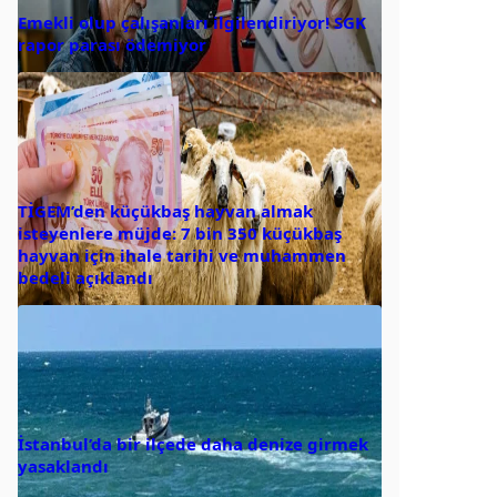
Emekli olup çalışanları ilgilendiriyor! SGK
rapor parası ödemiyor
TİGEM’den küçükbaş hayvan almak
isteyenlere müjde: 7 bin 350 küçükbaş
hayvan için ihale tarihi ve muhammen
bedeli açıklandı
İstanbul’da bir ilçede daha denize girmek
yasaklandı