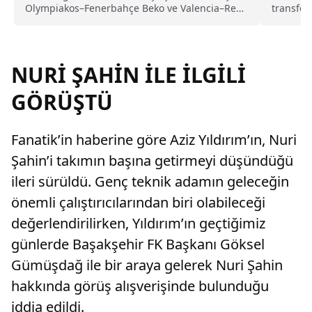
Olympiakos–Fenerbahçe Beko ve Valencia–Real
transfer
Madrid yarı final maçları Yunanistan’da
Nathan A
oynanacak. İşte turnuvanın detayları.
çok araş
İşte yıl
NURİ ŞAHİN İLE İLGİLİ
GÖRÜŞTÜ
Fanatik’in haberine göre Aziz Yıldırım’ın, Nuri
Şahin’i takımın başına getirmeyi düşündüğü
ileri sürüldü. Genç teknik adamın geleceğin
önemli çalıştırıcılarından biri olabileceği
değerlendirilirken, Yıldırım’ın geçtiğimiz
günlerde Başakşehir FK Başkanı Göksel
Gümüşdağ ile bir araya gelerek Nuri Şahin
hakkında görüş alışverişinde bulunduğu
iddia edildi.