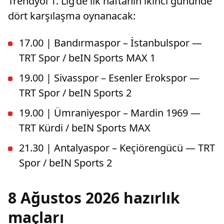
Trendyol 1. Lig’de ilk haftanın ikinci gününde
dört karşılaşma oynanacak:
17.00 | Bandırmaspor – İstanbulspor —
TRT Spor / beIN Sports MAX 1
19.00 | Sivasspor – Esenler Erokspor —
TRT Spor / beIN Sports 2
19.00 | Ümraniyespor – Mardin 1969 —
TRT Kürdi / beIN Sports MAX
21.30 | Antalyaspor – Keçiörengücü — TRT
Spor / beIN Sports 2
8 Ağustos 2026 hazırlık
maçları