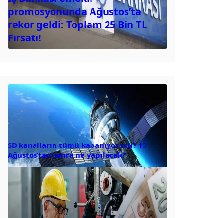
promosyonunda Ağustos’ta
rekor geldi: Toplam 25 Bin TL
Fırsatı!
SD kanalların tümü kapanıyor mu? 15
Ağustos’tan sonra ne yapılacak?